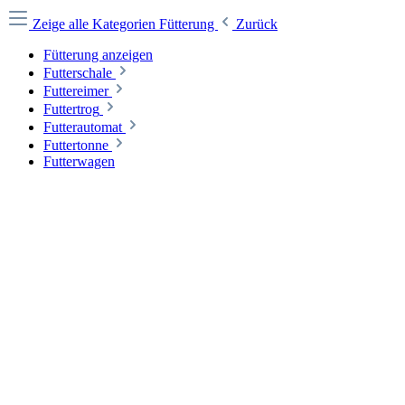
Zeige alle Kategorien
Fütterung
Zurück
Fütterung anzeigen
Futterschale
Futtereimer
Futtertrog
Futterautomat
Futtertonne
Futterwagen