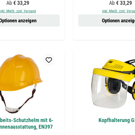
Regulärer Preis:
Regulärer Pr
Ab
€ 33,29
Ab
€ 33,29
inkl. MwSt. zzgl. Versand
inkl. MwSt. zzgl. Vers
Optionen anzeigen
Optionen anzeig
rbeits-Schutzhelm mit 6-
Kopfhalterung 
nnenausstattung, EN397