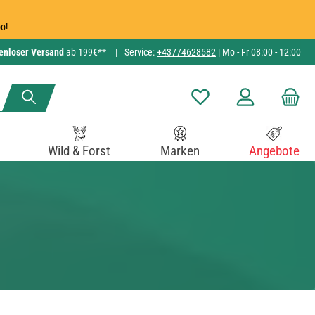
o!
enloser Versand
ab 199€**
|
Service:
+43774628582
| Mo - Fr 08:00 - 12:00
Du hast 0 Produkte auf de
Wild & Forst
Marken
Angebote