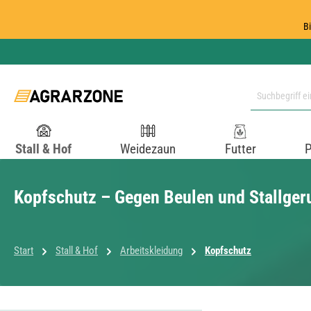
 Hauptinhalt springen
Zur Suche springen
Zur Hauptnavigation springen
B
Stall & Hof
Weidezaun
Futter
P
Kopfschutz – Gegen Beulen und Stallger
Start
Stall & Hof
Arbeitskleidung
Kopfschutz