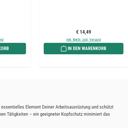
reis:
Regulärer Preis:
€ 14,49
and
inkl. MwSt. zzgl. Versand
KORB
IN DEN WARENKORB
n essentielles Element Deiner Arbeitsausrüstung und schützt
chen Tätigkeiten – ein geeigneter Kopfschutz minimiert das