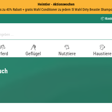
Heimtier - Aktionswochen
is zu 40% Rabatt + gratis Wahl Conditioner zu jedem 5l Wahl Dirty Beastie Shampo
📦
Kost
ferd
Geflügel
Nutztiere
Haustiere
uch