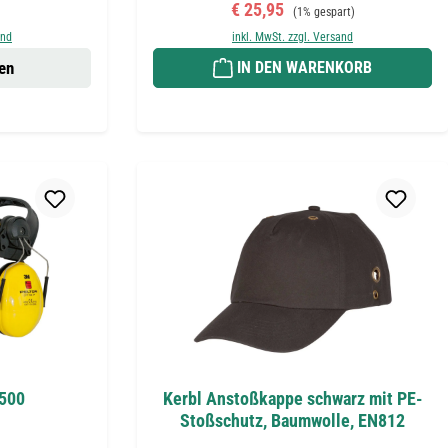
eis:
Verkaufspreis:
Regulärer Preis:
€ 25,95
(1% gespart)
and
inkl. MwSt. zzgl. Versand
en
IN DEN WARENKORB
G500
Kerbl Anstoßkappe schwarz mit PE-
Stoßschutz, Baumwolle, EN812