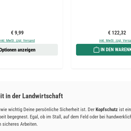
Regulärer Preis:
Regulärer P
€ 9,99
€ 122,32
inkl. MwSt. zzgl. Versand
inkl. MwSt. zzgl. Vers
Optionen anzeigen
IN DEN WAREN
it in der Landwirtschaft
wie wichtig Deine persönliche Sicherheit ist. Der
Kopfschutz
ist ei
beit begegnest. Egal, ob im Stall, auf dem Feld oder bei handwerkli
 sicheres Arbeiten.