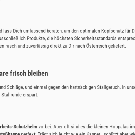
nd lass Dich umfassend beraten, um den optimalen Kopfschutz für De
usschließlich Produkte, die höchsten Sicherheitsstandards entsprec
 rasch und zuverlässig direkt zu Dir nach Österreich geliefert.
are frisch bleiben
und Schläge, und einmal gegen den hartnäckigen Stallgeruch. In un
Stallrunde erspart.
rbeits-Schutzhelm
vorbei. Aber oft sind es die kleinen Hoppalas im
stoßkappe
perfekt: Trägt sich leicht wie ein Kapperl, schützt aber 