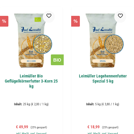
%
%
BIO
Leimüller Bio
Leimüller Legehennenfutter
Geflügelkörnerfutter 3-Korn 25
Spezial 5 kg
kg
Inhalt:
25 kg
(€ 2,00 / 1 kg)
Inhalt:
5 kg
(€ 3,80 / 1 kg)
Verkaufspreis:
Regulärer Preis:
Verkaufspreis:
Regulärer Preis:
€ 49,99
€ 18,99
(25% gespart)
(25% gespart)
inkl. MwSt. zzgl. Versand
inkl. MwSt. zzgl. Versand