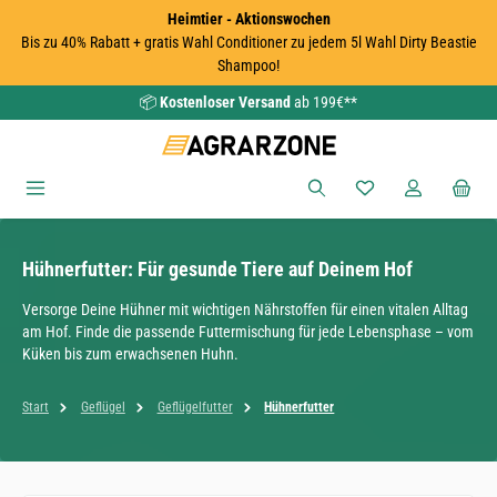
Heimtier - Aktionswochen
Zum Hauptinhalt springen
Bis zu 40% Rabatt + gratis Wahl Conditioner zu jedem 5l Wahl Dirty Beastie
Shampoo!
📦
Kostenloser Versand
ab 199€**
Du hast 0 Produkte
Hühnerfutter: Für gesunde Tiere auf Deinem Hof
Versorge Deine Hühner mit wichtigen Nährstoffen für einen vitalen Alltag
am Hof. Finde die passende Futtermischung für jede Lebensphase – vom
Küken bis zum erwachsenen Huhn.
Start
Geflügel
Geflügelfutter
Hühnerfutter