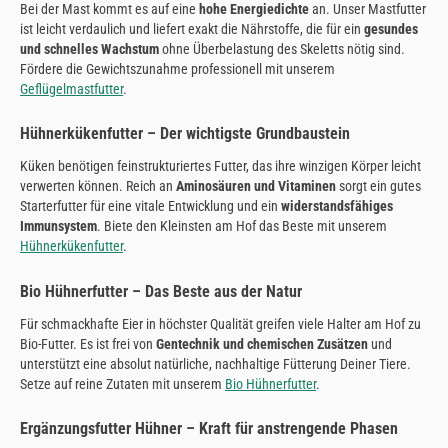
Bei der Mast kommt es auf eine
hohe Energiedichte
an. Unser Mastfutter
ist leicht verdaulich und liefert exakt die Nährstoffe, die für ein
gesundes
und schnelles Wachstum
ohne Überbelastung des Skeletts nötig sind.
Fördere die Gewichtszunahme professionell mit unserem
Geflügelmastfutter
.
Hühnerkükenfutter – Der wichtigste Grundbaustein
Küken benötigen feinstrukturiertes Futter, das ihre winzigen Körper leicht
verwerten können. Reich an
Aminosäuren und Vitaminen
sorgt ein gutes
Starterfutter für eine vitale Entwicklung und ein
widerstandsfähiges
Immunsystem
. Biete den Kleinsten am Hof das Beste mit unserem
Hühnerkükenfutter
.
Bio Hühnerfutter – Das Beste aus der Natur
Für schmackhafte Eier in höchster Qualität greifen viele Halter am Hof zu
Bio-Futter. Es ist frei von
Gentechnik und chemischen Zusätzen
und
unterstützt eine absolut natürliche, nachhaltige Fütterung Deiner Tiere.
Setze auf reine Zutaten mit unserem
Bio Hühnerfutter
.
Ergänzungsfutter Hühner – Kraft für anstrengende Phasen