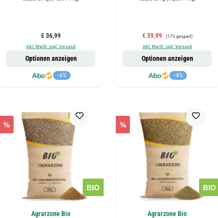
Regulärer Preis:
Verkaufspreis:
Regulärer Preis:
€ 36,99
€ 39,99
(17% gespart)
inkl. MwSt. zzgl. Versand
inkl. MwSt. zzgl. Versand
Optionen anzeigen
Optionen anzeigen
−6%
−6%
%
%
BIO
BIO
Agrarzone Bio
Agrarzone Bio