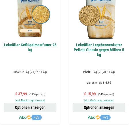
Leimüller Geflügelmastfutter 25
Leimüller Legehennenfutter
kg
Pellets Classic gegen Milben 5
kg
Inhalt:
25 kg
(€ 1,52 / 1 kg)
Inhalt:
5 kg
(€ 3,20 / 1 kg)
Varianten ab
€ 6,99
Verkaufspreis:
Regulärer Preis:
Verkaufspreis:
Regulärer Preis:
€ 37,99
€ 15,99
(29% gespart)
(34% gespart)
inkl. MwSt. zzgl. Versand
inkl. MwSt. zzgl. Versand
Optionen anzeigen
Optionen anzeigen
−6%
−6%