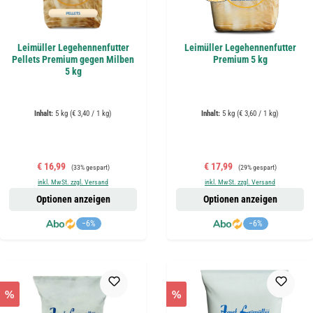
Leimüller Legehennenfutter
Leimüller Legehennenfutter
Pellets Premium gegen Milben
Premium 5 kg
5 kg
Inhalt:
5 kg
(€ 3,40 / 1 kg)
Inhalt:
5 kg
(€ 3,60 / 1 kg)
Verkaufspreis:
Regulärer Preis:
Verkaufspreis:
Regulärer Preis:
€ 16,99
€ 17,99
(33% gespart)
(29% gespart)
inkl. MwSt. zzgl. Versand
inkl. MwSt. zzgl. Versand
Optionen anzeigen
Optionen anzeigen
−6%
−6%
%
%