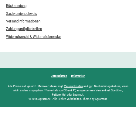
Rücksendung
Sachkundenachweis
Versandinformationen
Zahlungsmöglichkeiten
Widerrufsrecht & Widerrufsformular
Unternehmen
Information
Alle Preise inkl. gesetzl. Mehrwertsteuer zzgl.
Versandkosten
und ggf. Nachnahmegebühren, wenn
nicht anders angegeben. **innerhalb von DE und AT, ausgenommen Versand mit Spedition,
Futtermittel oder Sperrgut.
© 2026 Agrarzone - Alle Rechte vorbehalten. Theme by Agrarzone