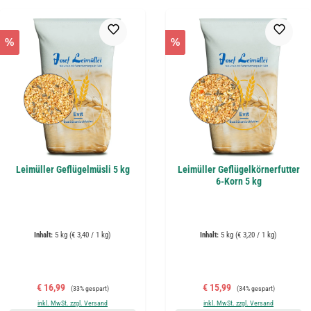
%
%
Leimüller Geflügelmüsli 5 kg
Leimüller Geflügelkörnerfutter
6-Korn 5 kg
Inhalt:
5 kg
(€ 3,40 / 1 kg)
Inhalt:
5 kg
(€ 3,20 / 1 kg)
Verkaufspreis:
Regulärer Preis:
Verkaufspreis:
Regulärer Preis:
€ 16,99
€ 15,99
(33% gespart)
(34% gespart)
inkl. MwSt. zzgl. Versand
inkl. MwSt. zzgl. Versand