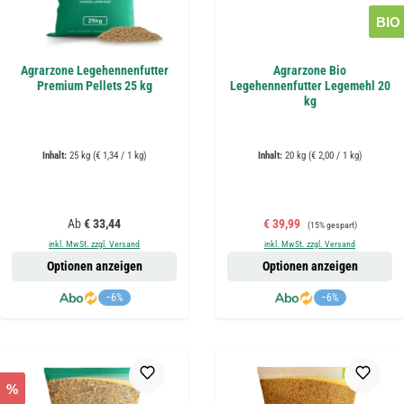
BIO
Agrarzone Legehennenfutter
Agrarzone Bio
Premium Pellets 25 kg
Legehennenfutter Legemehl 20
kg
Inhalt:
25 kg
(€ 1,34 / 1 kg)
Inhalt:
20 kg
(€ 2,00 / 1 kg)
Regulärer Preis:
Verkaufspreis:
Regulärer Preis:
Ab
€ 33,44
€ 39,99
(15% gespart)
inkl. MwSt. zzgl. Versand
inkl. MwSt. zzgl. Versand
Optionen anzeigen
Optionen anzeigen
−6%
−6%
%