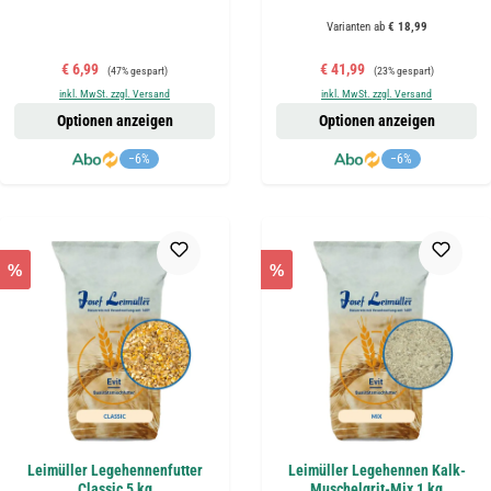
Varianten ab
€ 18,99
Verkaufspreis:
Regulärer Preis:
Verkaufspreis:
Regulärer Preis:
€ 6,99
€ 41,99
(47% gespart)
(23% gespart)
inkl. MwSt. zzgl. Versand
inkl. MwSt. zzgl. Versand
Optionen anzeigen
Optionen anzeigen
−6%
−6%
%
%
Leimüller Legehennenfutter
Leimüller Legehennen Kalk-
Classic 5 kg
Muschelgrit-Mix 1 kg