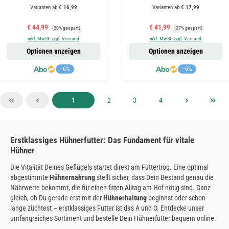
Varianten ab
€ 16,99
Varianten ab
€ 17,99
Verkaufspreis:
Regulärer Preis:
Verkaufspreis:
Regulärer Preis:
€ 44,99
€ 41,99
(20% gespart)
(27% gespart)
inkl. MwSt. zzgl. Versand
inkl. MwSt. zzgl. Versand
Optionen anzeigen
Optionen anzeigen
−6%
−6%
Seite
Seite
Seite
Seite
1
2
3
4
Erstklassiges Hühnerfutter: Das Fundament für vitale
Hühner
Die Vitalität Deines Geflügels startet direkt am Futtertrog. Eine optimal
abgestimmte
Hühnernahrung
stellt sicher, dass Dein Bestand genau die
Nährwerte bekommt, die für einen fitten Alltag am Hof nötig sind. Ganz
gleich, ob Du gerade erst mit der
Hühnerhaltung
beginnst oder schon
lange züchtest – erstklassiges Futter ist das A und O. Entdecke unser
umfangreiches Sortiment und bestelle Dein Hühnerfutter bequem online.