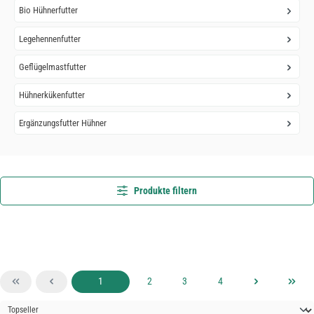
Bio Hühnerfutter
Legehennenfutter
Geflügelmastfutter
Hühnerkükenfutter
Ergänzungsfutter Hühner
Produkte filtern
Seite
Seite
Seite
Seite
1
2
3
4