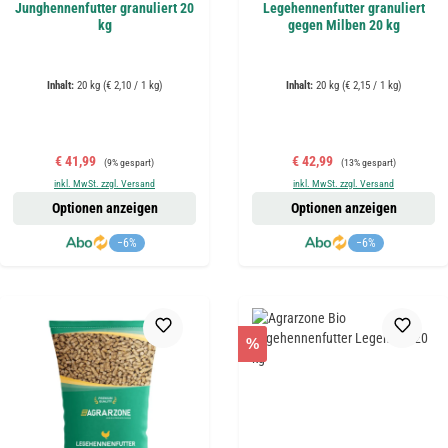
Junghennenfutter granuliert 20
Legehennenfutter granuliert
kg
gegen Milben 20 kg
Inhalt:
20 kg
(€ 2,10 / 1 kg)
Inhalt:
20 kg
(€ 2,15 / 1 kg)
Verkaufspreis:
Regulärer Preis:
Verkaufspreis:
Regulärer Preis:
€ 41,99
€ 42,99
(9% gespart)
(13% gespart)
inkl. MwSt. zzgl. Versand
inkl. MwSt. zzgl. Versand
Optionen anzeigen
Optionen anzeigen
−6%
−6%
%