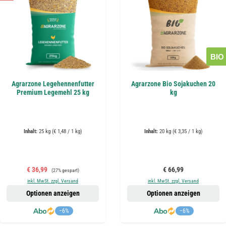
BIO
Agrarzone Legehennenfutter
Agrarzone Bio Sojakuchen 20
Premium Legemehl 25 kg
kg
Inhalt:
25 kg
(€ 1,48 / 1 kg)
Inhalt:
20 kg
(€ 3,35 / 1 kg)
Verkaufspreis:
Regulärer Preis:
Regulärer Preis:
€ 36,99
€ 66,99
(27% gespart)
inkl. MwSt. zzgl. Versand
inkl. MwSt. zzgl. Versand
Optionen anzeigen
Optionen anzeigen
−6%
−6%