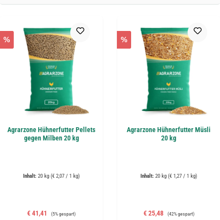
%
%
Agrarzone Hühnerfutter Pellets
Agrarzone Hühnerfutter Müsli
gegen Milben 20 kg
20 kg
Inhalt:
20 kg
(€ 2,07 / 1 kg)
Inhalt:
20 kg
(€ 1,27 / 1 kg)
Verkaufspreis:
Regulärer Preis:
Verkaufspreis:
Regulärer Preis:
€ 41,41
€ 25,48
(5% gespart)
(42% gespart)