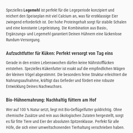
Spezielles
Legemehl
ist perfekt für die Legeperiode konzipiert und
reichert den Speiseplan mit viel Calcium an, was für erstklassige Eier
zwingend erforderlich ist. Der hohe Proteingehalt sorgt für stabile Schalen
und eine konstante Legeleistung. Die Kombination aus Basis-,
Ergänzungs- und Legemehl garantiert Deinen Hühnern eine lückenlose
Rundum-Versorgung.
Aufzuchtfutter für Küken: Perfekt versorgt von Tag eins
Gerade in den ersten Lebenswochen dürfen keine Nährstofflücken
entstehen. Spezielles Kükenfutter ist exakt auf die empfindlichen Mägen
der kleinen Vögel abgestimmt. Die besonders feine Struktur erleichtert die
Nahrungsaufnahme, kräftigt das Gefieder und fördert eine robuste
Entwicklung Deines Nachwuchses.
Bio-Hühnernahrung: Nachhaltig füttern am Hof
Wer auf 100 % Natur setzt, liegt mit Bio-Geflügelfutter goldrichtig. Ohne
chemische Zusätze und rein aus ökologischen Zutaten hergestellt, sorgt
es für fitte Tiere und Eier der absoluten Spitzenklasse. Perfekt für alle
Höfe, die sich einer umweltschonenden Tierhaltung verschrieben haben.