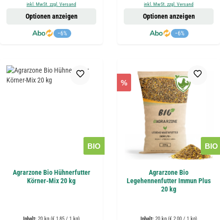
inkl. MwSt. zzgl. Versand
inkl. MwSt. zzgl. Versand
Optionen anzeigen
Optionen anzeigen
−6%
−6%
%
BIO
BIO
Agrarzone Bio Hühnerfutter
Agrarzone Bio
Körner-Mix 20 kg
Legehennenfutter Immun Plus
20 kg
Inhalt:
20 kg
(€ 1,85 / 1 kg)
Inhalt:
20 kg
(€ 2,00 / 1 kg)