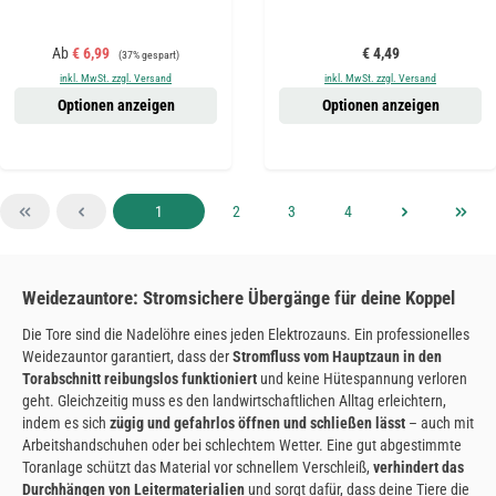
Verkaufspreis:
Regulärer Preis:
Regulärer Preis:
Ab
€ 6,99
€ 4,49
(37% gespart)
inkl. MwSt. zzgl. Versand
inkl. MwSt. zzgl. Versand
Optionen anzeigen
Optionen anzeigen
Seite
Seite
Seite
Seite
1
2
3
4
Weidezauntore: Stromsichere Übergänge für deine Koppel
Die Tore sind die Nadelöhre eines jeden Elektrozauns. Ein professionelles
Weidezauntor garantiert, dass der
Stromfluss vom Hauptzaun in den
Torabschnitt reibungslos funktioniert
und keine Hütespannung verloren
geht. Gleichzeitig muss es den landwirtschaftlichen Alltag erleichtern,
indem es sich
zügig und gefahrlos öffnen und schließen lässt
– auch mit
Arbeitshandschuhen oder bei schlechtem Wetter. Eine gut abgestimmte
Toranlage schützt das Material vor schnellem Verschleiß,
verhindert das
Durchhängen von Leitermaterialien
und sorgt dafür, dass deine Tiere die