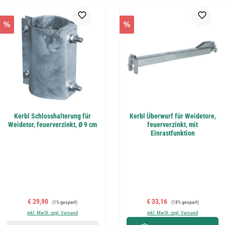
%
%
Kerbl Schlosshalterung für
Kerbl Überwurf für Weidetore,
Weidetor, feuerverzinkt, Ø 9 cm
feuerverzinkt, mit
Einrastfunktion
Verkaufspreis:
Regulärer Preis:
Verkaufspreis:
Regulärer Preis:
€ 29,90
€ 33,16
(1% gespart)
(18% gespart)
inkl. MwSt. zzgl. Versand
inkl. MwSt. zzgl. Versand