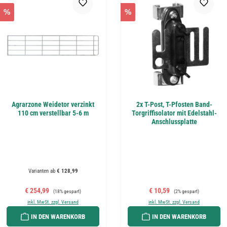
%
%
Agrarzone Weidetor verzinkt
2x T-Post, T-Pfosten Band-
110 cm verstellbar 5-6 m
Torgriffisolator mit Edelstahl-
Anschlussplatte
Varianten ab
€ 128,99
Verkaufspreis:
Regulärer Preis:
Verkaufspreis:
Regulärer Preis:
€ 254,99
€ 10,59
(18% gespart)
(2% gespart)
inkl. MwSt. zzgl. Versand
inkl. MwSt. zzgl. Versand
IN DEN WARENKORB
IN DEN WARENKORB