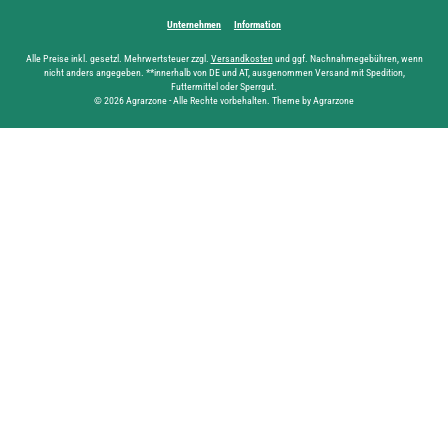
Unternehmen
Information
Alle Preise inkl. gesetzl. Mehrwertsteuer zzgl.
Versandkosten
und ggf. Nachnahmegebühren, wenn
nicht anders angegeben. **innerhalb von DE und AT, ausgenommen Versand mit Spedition,
Futtermittel oder Sperrgut.
© 2026 Agrarzone - Alle Rechte vorbehalten. Theme by Agrarzone