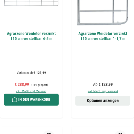
Agrarzone Weidetor verzinkt
Agrarzone Weidetor verzinkt
110 cm verstellbar 4-5 m
110 cm verstellbar 1-1,7 m
Varianten ab
€ 128,99
Verkaufspreis:
Regulärer Preis:
Regulärer Preis:
€ 238,99
Ab
€ 128,99
(11% gespart)
inkl. MwSt. zzgl. Versand
inkl. MwSt. zzgl. Versand
IN DEN WARENKORB
Optionen anzeigen