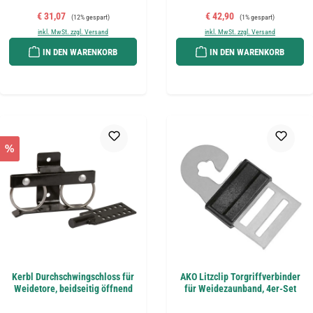
Verkaufspreis:
Regulärer Preis:
Verkaufspreis:
Regulärer Preis:
€ 31,07
€ 42,90
(12% gespart)
(1% gespart)
inkl. MwSt. zzgl. Versand
inkl. MwSt. zzgl. Versand
IN DEN WARENKORB
IN DEN WARENKORB
%
Kerbl Durchschwingschloss für
AKO Litzclip Torgriffverbinder
Weidetore, beidseitig öffnend
für Weidezaunband, 4er-Set