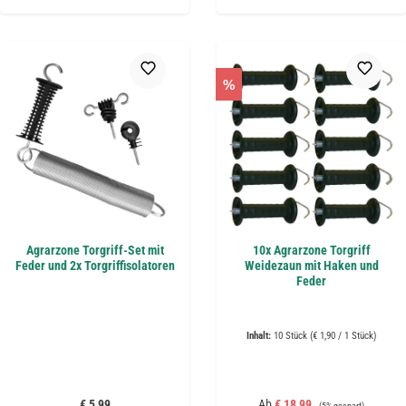
%
Agrarzone Torgriff-Set mit
10x Agrarzone Torgriff
Feder und 2x Torgriffisolatoren
Weidezaun mit Haken und
Feder
Inhalt:
10 Stück
(€ 1,90 / 1 Stück)
Regulärer Preis:
Verkaufspreis:
Regulärer Preis:
€ 5,99
Ab
€ 18,99
(5% gespart)