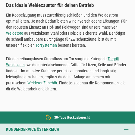
Das ideale Weidezauntor für deinen Betrieb
Ein Koppelzugang muss zuverlässig schließen und den Weidestrom
optimal leiten. Je nach Bedarf bieten wir dir verschiedene Lösungen: Für
den robusten Einsatz an Hof- und Feldwegen sind unsere massiven
Weidetore
aus verzinktem Stahl oder Holz die sicherste Wahl. Benötigst
du schnell aufbaubare Durchgänge für Zwischenzäune, bist du mit
unseren flexiblen
Torsystemen
bestens beraten.
Für den reibungslosen Stromfluss am Tor sorgt die Kategorie
Torgriff
Weidezaun
, wo du materialschonende Griffe für Litzen, Seile und Bänder
findest. Um massive Stahltore perfekt zu montieren und langfristig
leichtgängig zu halten, ergänzt du deine Anlage am besten mit
praktischem
Weidetor Zubehör
. Finde jetzt genau die Komponenten, die
dir die Weidearbeit erleichtern.
30-Tage Rückgaberecht
KUNDENSERVICE ÖSTERREICH