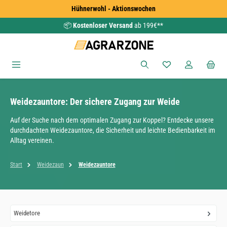
Hühnerwohl - Aktionswochen
Zum Hauptinhalt springen
📦
Kostenloser Versand
ab 199€**
Du hast 0 Produkte
Weidezauntore: Der sichere Zugang zur Weide
Auf der Suche nach dem optimalen Zugang zur Koppel? Entdecke unsere
durchdachten Weidezauntore, die Sicherheit und leichte Bedienbarkeit im
Alltag vereinen.
Start
Weidezaun
Weidezauntore
Weidetore