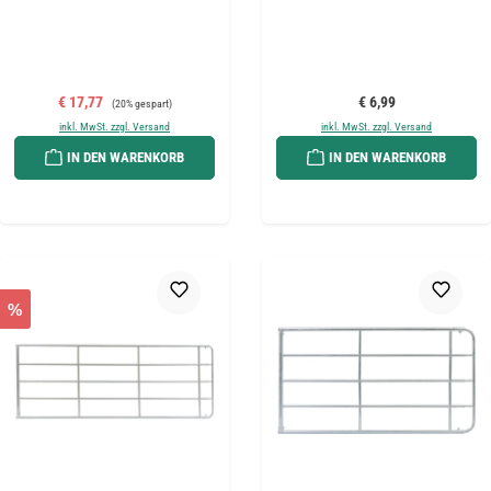
Verkaufspreis:
Regulärer Preis:
Regulärer Preis:
€ 17,77
€ 6,99
(20% gespart)
inkl. MwSt. zzgl. Versand
inkl. MwSt. zzgl. Versand
IN DEN WARENKORB
IN DEN WARENKORB
%