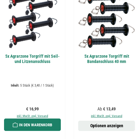
5x Agrarzone Torgriff mit Seil-
5x Agrarzone Torgriff mit
und Litzenanschluss
Bandanschluss 40 mm
Inhalt:
5 Stück
(€ 3,40 / 1 Stück)
Regulärer Preis:
Regulärer Preis:
€ 16,99
Ab
€ 13,49
inkl. MwSt. zzgl. Versand
inkl. MwSt. zzgl. Versand
IN DEN WARENKORB
Optionen anzeigen