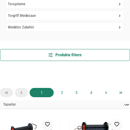
Torsysteme
Torgriff Weidezaun
Weidetor Zubehör
Produkte filtern
Seite
Seite
Seite
Seite
1
2
3
4