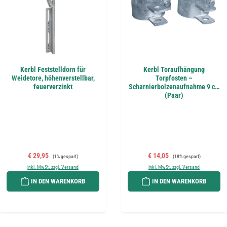
Kerbl Feststelldorn für
Kerbl Toraufhängung
Weidetore, höhenverstellbar,
Torpfosten –
feuerverzinkt
Scharnierbolzenaufnahme 9 cm
(Paar)
Verkaufspreis:
Regulärer Preis:
Verkaufspreis:
Regulärer Preis:
€ 29,95
€ 14,05
(1% gespart)
(18% gespart)
inkl. MwSt. zzgl. Versand
inkl. MwSt. zzgl. Versand
IN DEN WARENKORB
IN DEN WARENKORB