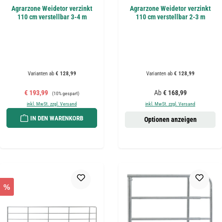
Agrarzone Weidetor verzinkt
Agrarzone Weidetor verzinkt
110 cm verstellbar 3-4 m
110 cm verstellbar 2-3 m
Varianten ab
€ 128,99
Varianten ab
€ 128,99
Verkaufspreis:
Regulärer Preis:
Regulärer Preis:
€ 193,99
Ab
€ 168,99
(10% gespart)
inkl. MwSt. zzgl. Versand
inkl. MwSt. zzgl. Versand
IN DEN WARENKORB
Optionen anzeigen
%