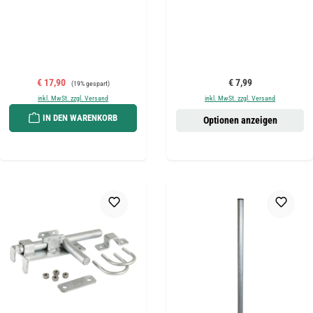
Verkaufspreis:
Regulärer Preis:
Regulärer Preis:
€ 17,90
€ 7,99
(19% gespart)
inkl. MwSt. zzgl. Versand
inkl. MwSt. zzgl. Versand
IN DEN WARENKORB
Optionen anzeigen