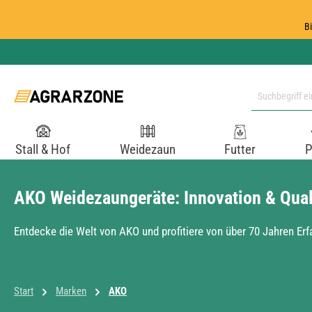
 Hauptinhalt springen
Zur Suche springen
Zur Hauptnavigation springen
B
Stall & Hof
Weidezaun
Futter
P
AKO Weidezaungeräte: Innovation & Quali
Entdecke die Welt von AKO und profitiere von über 70 Jahren Erf
Start
Marken
AKO