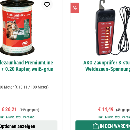
%
dezaunband PremiumLine
AKO Zaunprüfer 8-stuf
 + 0.20 Kupfer, weiß-grün
Weidezaun-Spannung
00 Meter
(€ 13,11 / 100 Meter)
rkaufspreis:
Regulärer Preis:
Verkaufspreis:
Regulärer 
b
€ 26,21
€ 14,49
(19% gespart)
(4% gespa
inkl. MwSt. zzgl. Versand
inkl. MwSt. zzgl. Vers
Optionen anzeigen
IN DEN WAREN