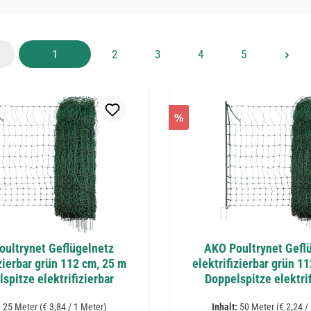
Seite
Seite
Seite
Seite
Seite
1
2
3
4
5
%
ultrynet Geflügelnetz
AKO Poultrynet Gefl
izierbar grün 112 cm, 25 m
elektrifizierbar grün 1
spitze elektrifizierbar
Doppelspitze elektrif
:
25 Meter
(€ 3,84 / 1 Meter)
Inhalt:
50 Meter
(€ 2,24 /