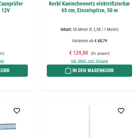
Zaunprüfer
Kerbl Kaninchennetz elektrifizierbar
/ 12V
65 cm, Einzelspitze, 50 m
Inhalt:
50 Meter
(€ 2,58 / 1 Meter)
Varianten ab
€ 68,79
Preis:
Verkaufspreis:
Regulärer Preis:
€ 129,00
rt)
(8% gespart)
and
inkl. MwSt. zzgl. Versand
KORB
IN DEN WARENKORB