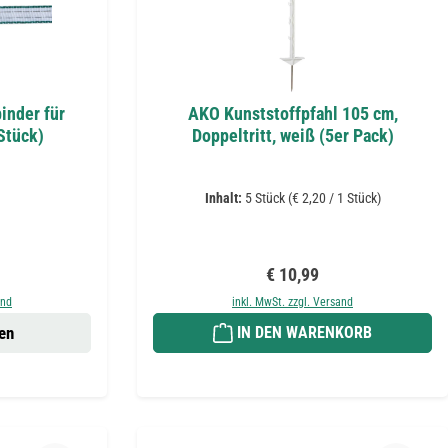
inder für
AKO Kunststoffpfahl 105 cm,
Stück)
Doppeltritt, weiß (5er Pack)
Inhalt:
5 Stück
(€ 2,20 / 1 Stück)
eis:
Regulärer Preis:
€ 10,99
and
inkl. MwSt. zzgl. Versand
en
IN DEN WARENKORB