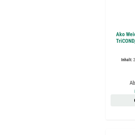
Ako Wei
TriCOND,
Inhalt:
Ve
A