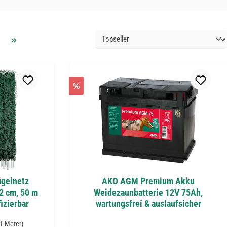
%
ügelnetz
AKO AGM Premium Akku
12 cm, 50 m
Weidezaunbatterie 12V 75Ah,
izierbar
wartungsfrei & auslaufsicher
 1 Meter)