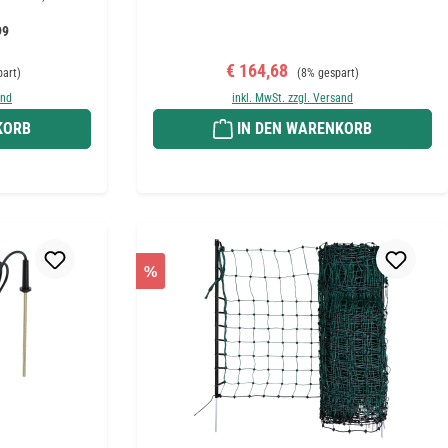
99
 Preis:
Verkaufspreis:
Regulärer Preis:
€ 164,68
part)
(8% gespart)
and
inkl. MwSt. zzgl. Versand
KORB
IN DEN WARENKORB
%