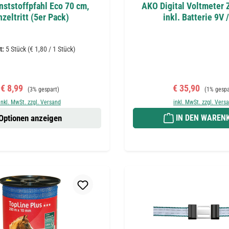
ststoffpfahl Eco 70 cm,
AKO Digital Voltmeter 
nzeltritt (5er Pack)
inkl. Batterie 9V 
t:
5 Stück
(€ 1,80 / 1 Stück)
Verkaufspreis:
Regulärer Preis:
Verkaufspreis:
Regulärer 
€ 8,99
€ 35,90
(3% gespart)
(1% gespa
inkl. MwSt. zzgl. Versand
inkl. MwSt. zzgl. Vers
Optionen anzeigen
IN DEN WAREN