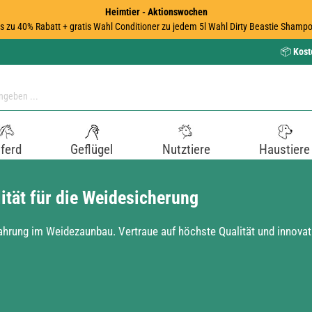
Heimtier - Aktionswochen
is zu 40% Rabatt + gratis Wahl Conditioner zu jedem 5l Wahl Dirty Beastie Shampo
📦
Kost
ferd
Geflügel
Nutztiere
Haustiere
tät für die Weidesicherung
ahrung im Weidezaunbau. Vertraue auf höchste Qualität und innovati