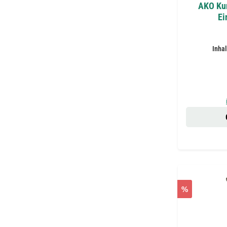
AKO Kun
Ei
Inhal
%