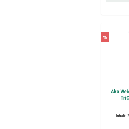
%
Ako Wei
Tri
Inhalt: