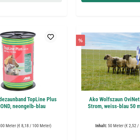
%
dezaunband TopLine Plus
Ako Wolfszaun OviNet
COND, neongelb-blau
Strom, weiss-blau 50 
200 Meter
(€ 8,18 / 100 Meter)
Inhalt:
50 Meter
(€ 2,52 /