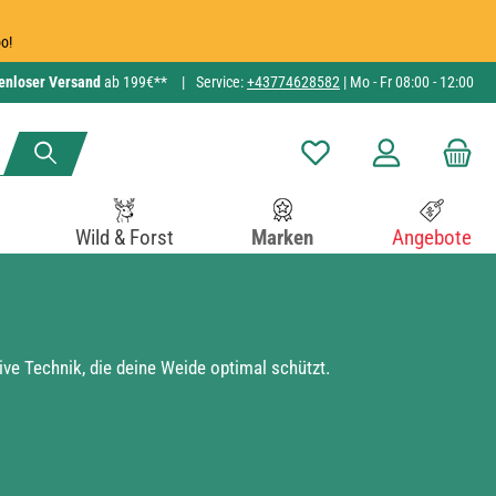
o!
enloser Versand
ab 199€**
|
Service:
+43774628582
| Mo - Fr 08:00 - 12:00
Du hast 0 Produkte auf de
Wild & Forst
Marken
Angebote
ve Technik, die deine Weide optimal schützt.