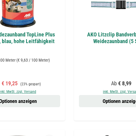
dezaunband TopLine Plus
AKO Litzclip Bandverb
 blau, hohe Leitfähigkeit
Weidezaunband (5 
200 Meter
(€ 9,63 / 100 Meter)
rkaufspreis:
Regulärer Preis:
Regulärer Pr
b
€ 19,25
Ab
€ 8,99
(23% gespart)
inkl. MwSt. zzgl. Versand
inkl. MwSt. zzgl. Vers
Optionen anzeigen
Optionen anzeig