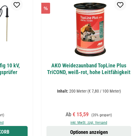
%
ig 10 kV,
AKO Weidezaunband TopLine Plus
sprüfer
TriCOND, weiß-rot, hohe Leitfähigkeit
Inhalt:
200 Meter
(€ 7,80 / 100 Meter)
Preis:
Verkaufspreis:
Regulärer Preis:
Ab
€ 15,59
rt)
(20% gespart)
and
inkl. MwSt. zzgl. Versand
KORB
Optionen anzeigen