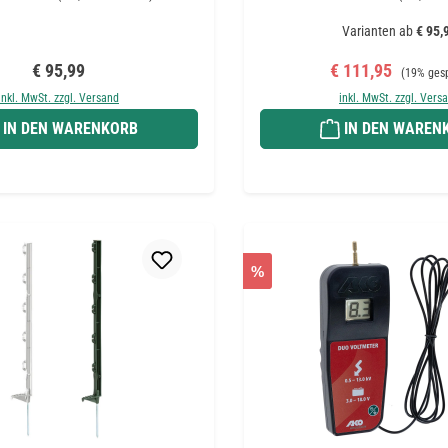
Varianten ab
€ 95,
Regulärer Preis:
Verkaufspreis:
Regulärer
€ 95,99
€ 111,95
(19% ges
inkl. MwSt. zzgl. Versand
inkl. MwSt. zzgl. Vers
IN DEN WARENKORB
IN DEN WAREN
%