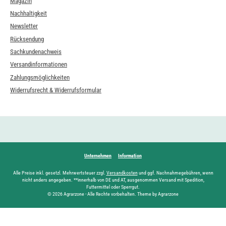
Magazin
Nachhaltigkeit
Newsletter
Rücksendung
Sachkundenachweis
Versandinformationen
Zahlungsmöglichkeiten
Widerrufsrecht & Widerrufsformular
Unternehmen
Information
Alle Preise inkl. gesetzl. Mehrwertsteuer zzgl.
Versandkosten
und ggf. Nachnahmegebühren, wenn
nicht anders angegeben. **innerhalb von DE und AT, ausgenommen Versand mit Spedition,
Futtermittel oder Sperrgut.
© 2026 Agrarzone - Alle Rechte vorbehalten. Theme by Agrarzone