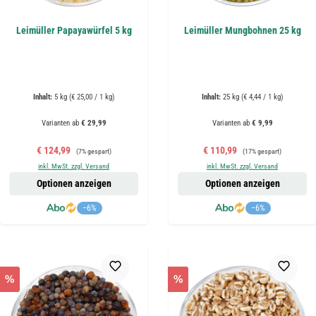
Leimüller Papayawürfel 5 kg
Leimüller Mungbohnen 25 kg
Inhalt:
5 kg
(€ 25,00 / 1 kg)
Inhalt:
25 kg
(€ 4,44 / 1 kg)
Varianten ab
€ 29,99
Varianten ab
€ 9,99
Verkaufspreis:
Regulärer Preis:
Verkaufspreis:
Regulärer Preis:
€ 124,99
€ 110,99
(7% gespart)
(17% gespart)
inkl. MwSt. zzgl. Versand
inkl. MwSt. zzgl. Versand
Optionen anzeigen
Optionen anzeigen
−6%
−6%
%
%