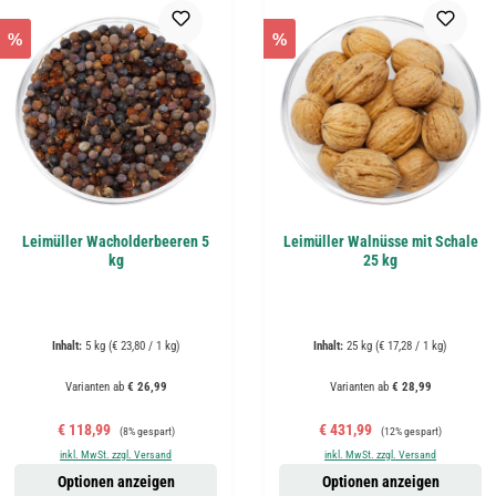
%
%
Leimüller Wacholderbeeren 5
Leimüller Walnüsse mit Schale
kg
25 kg
Inhalt:
5 kg
(€ 23,80 / 1 kg)
Inhalt:
25 kg
(€ 17,28 / 1 kg)
Varianten ab
€ 26,99
Varianten ab
€ 28,99
Verkaufspreis:
Regulärer Preis:
Verkaufspreis:
Regulärer Preis:
€ 118,99
€ 431,99
(8% gespart)
(12% gespart)
inkl. MwSt. zzgl. Versand
inkl. MwSt. zzgl. Versand
Optionen anzeigen
Optionen anzeigen