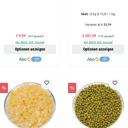
Inhalt:
25 kg
(€ 15,28 / 1 kg)
Varianten ab
€ 25,99
Verkaufspreis:
Regulärer Preis:
Verkaufspreis:
Regulärer Preis:
€ 9,99
€ 381,99
(42% gespart)
(12% gespart)
inkl. MwSt. zzgl. Versand
inkl. MwSt. zzgl. Versand
Optionen anzeigen
Optionen anzeigen
−6%
−6%
%
%