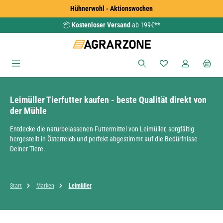
Hühnerwohl - Aktionswochen
Zum Hauptinhalt springen
📦
Kostenloser Versand
ab 199€**
Du hast 0 Produkte
Leimüller Tierfutter kaufen - beste Qualität direkt von
der Mühle
Entdecke die naturbelassenen Futtermittel von Leimüller, sorgfältig
hergestellt in Österreich und perfekt abgestimmt auf die Bedürfnisse
Deiner Tiere.
Start
Marken
Leimüller