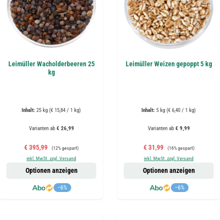
Leimüller Wacholderbeeren 25
Leimüller Weizen gepoppt 5 kg
kg
Inhalt:
25 kg
(€ 15,84 / 1 kg)
Inhalt:
5 kg
(€ 6,40 / 1 kg)
Varianten ab
€ 26,99
Varianten ab
€ 9,99
Verkaufspreis:
Regulärer Preis:
Verkaufspreis:
Regulärer Preis:
€ 395,99
€ 31,99
(12% gespart)
(16% gespart)
inkl. MwSt. zzgl. Versand
inkl. MwSt. zzgl. Versand
Optionen anzeigen
Optionen anzeigen
−6%
−6%