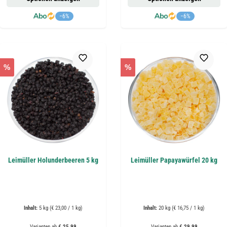
−6%
−6%
%
%
Leimüller Holunderbeeren 5 kg
Leimüller Papayawürfel 20 kg
Inhalt:
5 kg
(€ 23,00 / 1 kg)
Inhalt:
20 kg
(€ 16,75 / 1 kg)
Varianten ab
€ 25,99
Varianten ab
€ 29,99