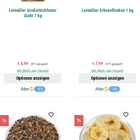
Leimüller Großsittichfutter
Leimüller Erbsenflocken 1 kg
Zucht 1 kg
Verkaufspreis:
Regulärer Preis:
Verkaufspreis:
Regulärer Preis:
€ 8,99
€ 7,99
(41% gespart)
(47% gespart)
inkl. MwSt. zzgl. Versand
inkl. MwSt. zzgl. Versand
Optionen anzeigen
Optionen anzeigen
−6%
−6%
%
%