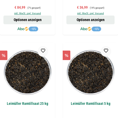
Verkaufspreis:
Regulärer Preis:
Verkaufspreis:
Regulärer Preis:
€ 84,99
€ 36,99
(7% gespart)
(14% gespart)
inkl. MwSt. zzgl. Versand
inkl. MwSt. zzgl. Versand
Optionen anzeigen
Optionen anzeigen
−6%
−6%
%
%
Leimüller Ramtillsaat 25 kg
Leimüller Ramtillsaat 5 kg