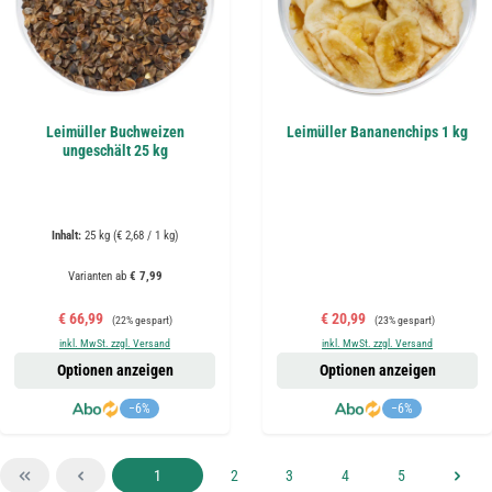
Leimüller Buchweizen
Leimüller Bananenchips 1 kg
ungeschält 25 kg
Inhalt:
25 kg
(€ 2,68 / 1 kg)
Varianten ab
€ 7,99
Verkaufspreis:
Regulärer Preis:
Verkaufspreis:
Regulärer Preis:
€ 66,99
€ 20,99
(22% gespart)
(23% gespart)
inkl. MwSt. zzgl. Versand
inkl. MwSt. zzgl. Versand
Optionen anzeigen
Optionen anzeigen
−6%
−6%
Seite
Seite
Seite
Seite
Seite
1
2
3
4
5