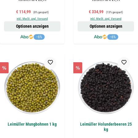
Verkaufspreis:
Regulärer Preis:
Verkaufspreis:
Regulärer Preis:
€ 114,99
€ 334,99
(8% gespart)
(13% gespart)
inkl. MwSt. zzgl. Versand
inkl. MwSt. zzgl. Versand
Optionen anzeigen
Optionen anzeigen
−6%
−6%
%
%
Leimüller Mungbohnen 1 kg
Leimüller Holunderbeeren 25
kg