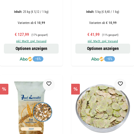
Inhalt:
25 kg
(€ 5,12 / 1 kg)
Inhalt:
5 kg
(€ 8,40 / 1 kg)
Varianten ab
€ 10,99
Varianten ab
€ 10,99
Verkaufspreis:
Regulärer Preis:
Verkaufspreis:
Regulärer Preis:
€ 127,99
€ 41,99
(17% gespart)
(11% gespart)
inkl. MwSt. zzgl. Versand
inkl. MwSt. zzgl. Versand
Optionen anzeigen
Optionen anzeigen
−6%
−6%
%
%