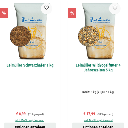
%
%
Leimüller Schwarzhafer 1 kg
Leimüller Wildvogelfutter 4
Jahreszeiten 5 kg
Inhalt:
5 kg
(€ 3,60 / 1 kg)
Verkaufspreis:
Regulärer Preis:
Verkaufspreis:
Regulärer Preis:
€ 6,99
€ 17,99
(51% gespart)
(31% gespart)
inkl. MwSt. zzgl. Versand
inkl. MwSt. zzgl. Versand
Optionen anzeigen
Optionen anzeigen