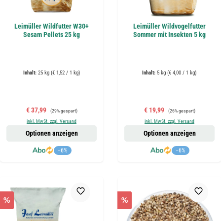
Leimüller Wildfutter W30+
Leimüller Wildvogelfutter
Sesam Pellets 25 kg
Sommer mit Insekten 5 kg
Inhalt:
25 kg
(€ 1,52 / 1 kg)
Inhalt:
5 kg
(€ 4,00 / 1 kg)
Verkaufspreis:
Regulärer Preis:
Verkaufspreis:
Regulärer Preis:
€ 37,99
€ 19,99
(29% gespart)
(26% gespart)
inkl. MwSt. zzgl. Versand
inkl. MwSt. zzgl. Versand
Optionen anzeigen
Optionen anzeigen
−6%
−6%
%
%