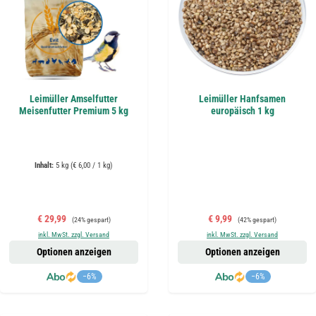
Leimüller Amselfutter
Leimüller Hanfsamen
Meisenfutter Premium 5 kg
europäisch 1 kg
Inhalt:
5 kg
(€ 6,00 / 1 kg)
Verkaufspreis:
Regulärer Preis:
Verkaufspreis:
Regulärer Preis:
€ 29,99
€ 9,99
(24% gespart)
(42% gespart)
inkl. MwSt. zzgl. Versand
inkl. MwSt. zzgl. Versand
Optionen anzeigen
Optionen anzeigen
−6%
−6%