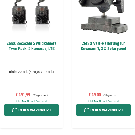
Zeiss Secacam 5 Wildkamera
ZEISS Vari-Halterung für
Twin Pack, 2 Kameras, LTE
Secacam 1, 3 & Solarpanel
Inhalt:
2 Stück
(€ 196,00 / 1 Stück)
Verkaufspreis:
Regulärer Preis:
Verkaufspreis:
Regulärer Preis:
€ 391,99
€ 39,00
(2% gespart)
(3% gespart)
inkl. MwSt. zzgl. Versand
inkl. MwSt. zzgl. Versand
IN DEN WARENKORB
IN DEN WARENKORB