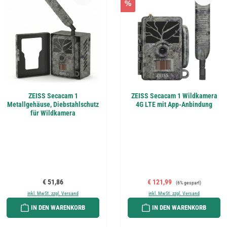
%
ZEISS Secacam 1
ZEISS Secacam 1 Wildkamera
Metallgehäuse, Diebstahlschutz
4G LTE mit App-Anbindung
für Wildkamera
Regulärer Preis:
Verkaufspreis:
Regulärer Preis:
€ 51,86
€ 121,99
(6% gespart)
inkl. MwSt. zzgl. Versand
inkl. MwSt. zzgl. Versand
IN DEN WARENKORB
IN DEN WARENKORB