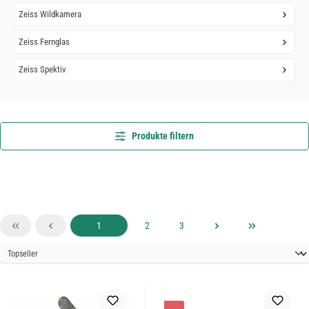
Zeiss Wildkamera
Zeiss Fernglas
Zeiss Spektiv
Produkte filtern
Seite
Seite
Seite
1
2
3