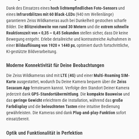
Dank des Einsatzes eines
hoch lichtempfindlichen Foto-Sensors
und
eines
Infrarotblitzes mit 60 Black-LEDs
(940 nm Wellenlänge)
garantieren Zeiss Wildkameras auch bei Dunkelheit gestochen scharfe
Bilder. Die
Blitzreichweite von rund 30 Metern
und die
extrem schnelle
Reaktionszeit von < 0,35 ~ 0,45 Sekunden
stellen sicher, dass Dir keine
Bewegung entgeht. Erlebe detailreiche und kontrastreiche Aufnahmen in
einer
Bildauflösung von 1920 × 1440 px
, optimiert durch fortschrittliche,
KI-gestützte Bildverarbeitung.
Moderne Konnektivität für Deine Beobachtungen
Die Zeiss Wildkameras sind mit
LTE (4G)
und einer
Multi-Roaming SIM-
Karte
ausgestattet, wodurch Du Deine Kamera bequem über die
Zeiss
Secacam App
fernsteuern kannst. Verfolge den Standort Deiner Kamera
jederzeit dank
GPS-Standortübermittlung
. Die
kompakte Bauweise
und
das
geringe Gewicht
erleichtern die Installation, während das
große
Farbdisplay
und die
beleuchteten Tasten
eine intuitive Bedienung
gewährleisten. Die Kameras sind dank
Plug-and-play-Funktion
sofort
einsatzbereit.
Optik und Funktionalität in Perfektion