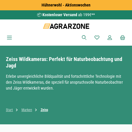
Hühnerwohl - Aktionswochen
Zum Hauptinhalt springen
📦
Kostenloser Versand
ab 199€**
Du hast 0 Produkte
Zeiss Wildkameras: Perfekt für Naturbeobachtung und
Jagd
Erlebe unvergleichliche Bildqualität und fortschrittliche Technologie mit
den Zeiss Wildkameras, die speziell für anspruchsvolle Naturbeobachter
und Jäger entwickelt wurden.
Start
Marken
Zeiss