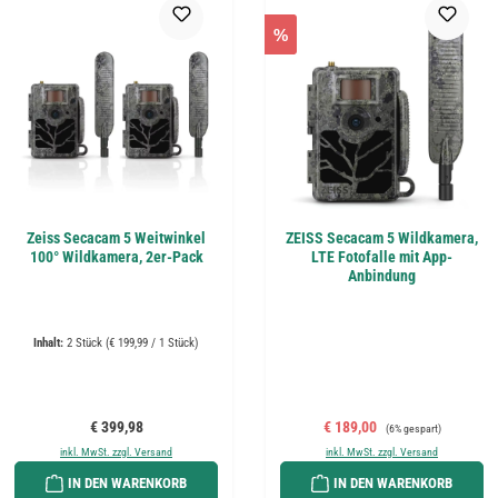
%
Zeiss Secacam 5 Weitwinkel
ZEISS Secacam 5 Wildkamera,
100° Wildkamera, 2er-Pack
LTE Fotofalle mit App-
Anbindung
Inhalt:
2 Stück
(€ 199,99 / 1 Stück)
Regulärer Preis:
Verkaufspreis:
Regulärer Preis:
€ 399,98
€ 189,00
(6% gespart)
inkl. MwSt. zzgl. Versand
inkl. MwSt. zzgl. Versand
IN DEN WARENKORB
IN DEN WARENKORB