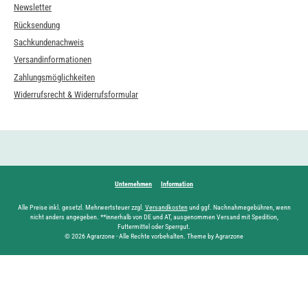
Newsletter
Rücksendung
Sachkundenachweis
Versandinformationen
Zahlungsmöglichkeiten
Widerrufsrecht & Widerrufsformular
Unternehmen
Information
Alle Preise inkl. gesetzl. Mehrwertsteuer zzgl.
Versandkosten
und ggf. Nachnahmegebühren, wenn
nicht anders angegeben. **innerhalb von DE und AT, ausgenommen Versand mit Spedition,
Futtermittel oder Sperrgut.
© 2026 Agrarzone - Alle Rechte vorbehalten. Theme by Agrarzone