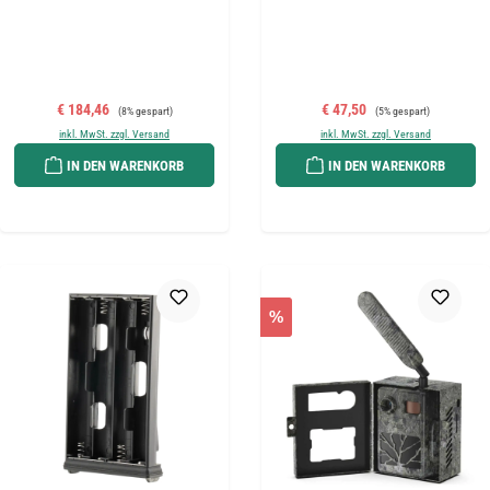
Verkaufspreis:
Regulärer Preis:
Verkaufspreis:
Regulärer Preis:
€ 184,46
€ 47,50
(8% gespart)
(5% gespart)
inkl. MwSt. zzgl. Versand
inkl. MwSt. zzgl. Versand
IN DEN WARENKORB
IN DEN WARENKORB
%