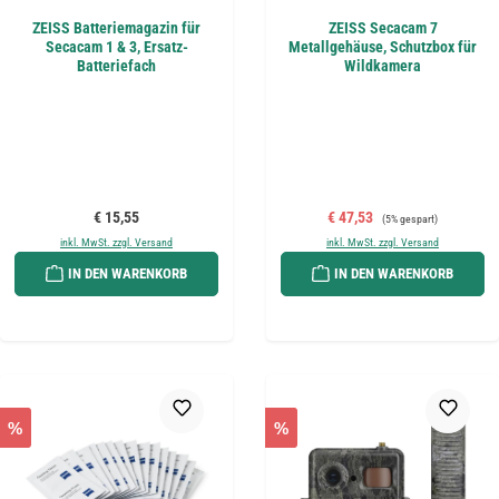
ZEISS Batteriemagazin für
ZEISS Secacam 7
Secacam 1 & 3, Ersatz-
Metallgehäuse, Schutzbox für
Batteriefach
Wildkamera
Regulärer Preis:
Verkaufspreis:
Regulärer Preis:
€ 15,55
€ 47,53
(5% gespart)
inkl. MwSt. zzgl. Versand
inkl. MwSt. zzgl. Versand
IN DEN WARENKORB
IN DEN WARENKORB
%
%