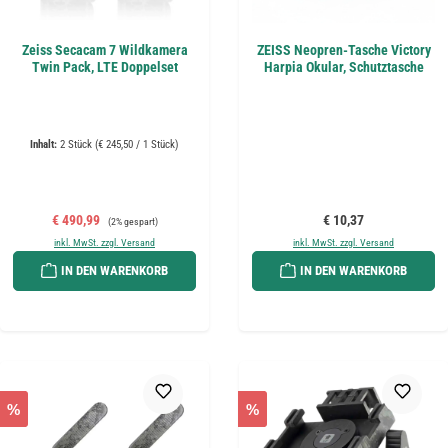
Zeiss Secacam 7 Wildkamera
ZEISS Neopren-Tasche Victory
Twin Pack, LTE Doppelset
Harpia Okular, Schutztasche
Inhalt:
2 Stück
(€ 245,50 / 1 Stück)
Verkaufspreis:
Regulärer Preis:
Regulärer Preis:
€ 490,99
€ 10,37
(2% gespart)
inkl. MwSt. zzgl. Versand
inkl. MwSt. zzgl. Versand
IN DEN WARENKORB
IN DEN WARENKORB
%
%