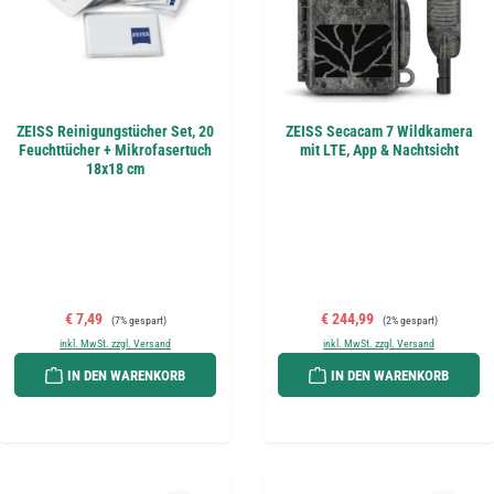
ZEISS Reinigungstücher Set, 20
ZEISS Secacam 7 Wildkamera
Feuchttücher + Mikrofasertuch
mit LTE, App & Nachtsicht
18x18 cm
Verkaufspreis:
Regulärer Preis:
Verkaufspreis:
Regulärer Preis:
€ 7,49
€ 244,99
(7% gespart)
(2% gespart)
inkl. MwSt. zzgl. Versand
inkl. MwSt. zzgl. Versand
IN DEN WARENKORB
IN DEN WARENKORB