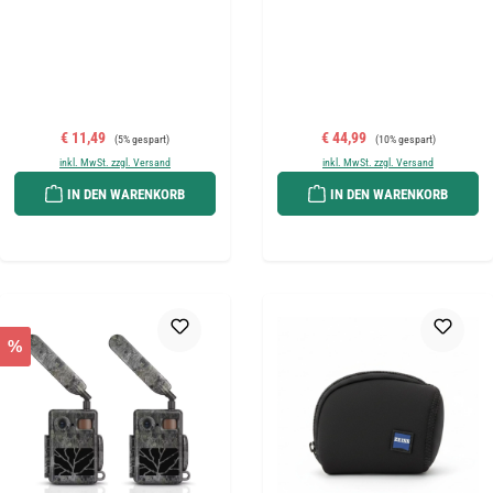
Verkaufspreis:
Regulärer Preis:
Verkaufspreis:
Regulärer Preis:
€ 11,49
€ 44,99
(5% gespart)
(10% gespart)
inkl. MwSt. zzgl. Versand
inkl. MwSt. zzgl. Versand
IN DEN WARENKORB
IN DEN WARENKORB
%