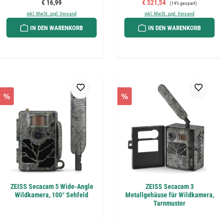
Regulärer Preis:
Verkaufspreis:
Regulärer Preis:
€ 16,99
€ 521,54
(14% gespart)
inkl. MwSt. zzgl. Versand
inkl. MwSt. zzgl. Versand
IN DEN WARENKORB
IN DEN WARENKORB
%
%
ZEISS Secacam 5 Wide-Angle
ZEISS Secacam 3
Wildkamera, 100° Sehfeld
Metallgehäuse für Wildkamera,
Tarnmuster