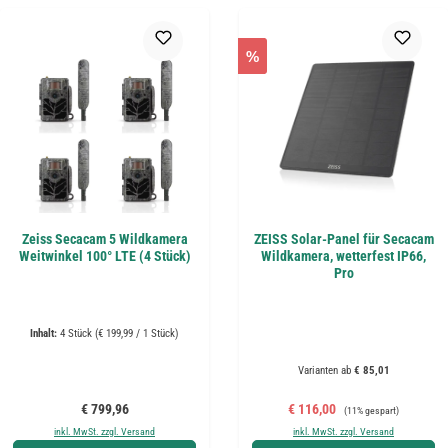
%
Zeiss Secacam 5 Wildkamera
ZEISS Solar-Panel für Secacam
Weitwinkel 100° LTE (4 Stück)
Wildkamera, wetterfest IP66,
Pro
Inhalt:
4 Stück
(€ 199,99 / 1 Stück)
Varianten ab
€ 85,01
Regulärer Preis:
Verkaufspreis:
Regulärer Preis:
€ 799,96
€ 116,00
(11% gespart)
inkl. MwSt. zzgl. Versand
inkl. MwSt. zzgl. Versand