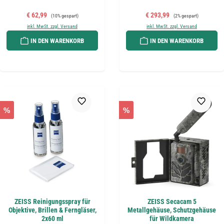
Verkaufspreis:
Regulärer Preis:
Verkaufspreis:
Regulärer Preis:
€ 62,99
€ 293,99
(10% gespart)
(2% gespart)
inkl. MwSt. zzgl. Versand
inkl. MwSt. zzgl. Versand
IN DEN WARENKORB
IN DEN WARENKORB
%
%
ZEISS Reinigungsspray für
ZEISS Secacam 5
Objektive, Brillen & Ferngläser,
Metallgehäuse, Schutzgehäuse
2x60 ml
für Wildkamera