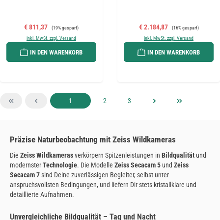
Verkaufspreis:
Regulärer Preis:
Verkaufspreis:
Regulärer Preis:
€ 811,37
€ 2.184,87
(19% gespart)
(16% gespart)
inkl. MwSt. zzgl. Versand
inkl. MwSt. zzgl. Versand
IN DEN WARENKORB
IN DEN WARENKORB
Seite
Seite
Seite
1
2
3
Präzise Naturbeobachtung mit Zeiss Wildkameras
Die
Zeiss Wildkameras
verkörpern Spitzenleistungen in
Bildqualität
und
modernster
Technologie
. Die Modelle
Zeiss Secacam 5
und
Zeiss
Secacam 7
sind Deine zuverlässigen Begleiter, selbst unter
anspruchsvollsten Bedingungen, und liefern Dir stets kristallklare und
detaillierte Aufnahmen.
Unvergleichliche Bildqualität – Tag und Nacht