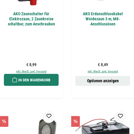
AKO Zaunschalter für
AKO Erdanschlusskabel
Elektrozaun, 2 Zaunkreise
Weidezaun 3 m, M8-
schaltbar, zum Anschrauben
Anschlussösen
Regulärer Preis:
Regulärer Preis:
€ 8,99
€ 8,49
inkl. MwSt. zzgl. Versand
inkl. MwSt. zzgl. Versand
IN DEN WARENKORB
Optionen anzeigen
%
%