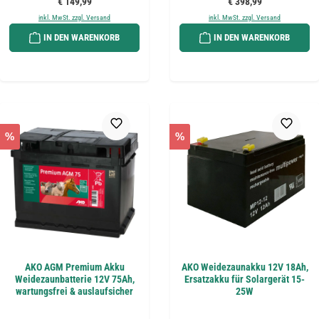
Regulärer Preis:
Regulärer Preis:
€ 149,99
€ 398,99
inkl. MwSt. zzgl. Versand
inkl. MwSt. zzgl. Versand
IN DEN WARENKORB
IN DEN WARENKORB
%
%
AKO AGM Premium Akku
AKO Weidezaunakku 12V 18Ah,
Weidezaunbatterie 12V 75Ah,
Ersatzakku für Solargerät 15-
wartungsfrei & auslaufsicher
25W