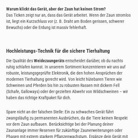
Warum klickt das Gerät, aber der Zaun hat keinen Strom?
Das Ticken zeigt nur an, dass das Gerät arbeitet. Wenn der Zaun stromlos
ist, liegt ein Kurzschluss vor (z. B. Draht am Boden gerissen, schwerer
Bewuchs) oder die Erdung ist massiv fehlerhaft.
Hochleistungs-Technik für die sichere Tierhaltung
Die Qualität des
Weidezaungeräts
entscheidet darüber, ob du nachts
ruhig schlafen kannst. In unserem Sortiment konzentrieren wir uns auf
robuste, leistungsgeprüfte Elektronik, die den hohen Ansprüchen der
modernen Tierhaltung gerecht wird. Von leicht hütebaren Tieren wie
Schweinen und Pferden bis hin zu robusten Rassen mit dickem Fell
(Schafe, Galloways) oder der gezielten Abwehr von Wildschweinen – wir
haben das richtige Kraftpaket für dich.
Spare nicht an der falschen Stelle: Ein zu schwaches Gerät führt
zwangsläufig zu permanenten Ausbrüchen, da die Tiere keinen Respekt
vor dem Zaun aufbauen. Berücksichtige bei der Planung deiner
Zaunanlage immer Reserven für zukünftige Zaunerweiterungen oder
Phasen mit extrem starkem Pflanzenwachstum. Ergänze dein Gerät mit