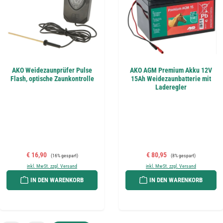
AKO Weidezaunprüfer Pulse
AKO AGM Premium Akku 12V
Flash, optische Zaunkontrolle
15Ah Weidezaunbatterie mit
Laderegler
Verkaufspreis:
Regulärer Preis:
Verkaufspreis:
Regulärer Preis:
€ 16,90
€ 80,95
(16% gespart)
(8% gespart)
inkl. MwSt. zzgl. Versand
inkl. MwSt. zzgl. Versand
IN DEN WARENKORB
IN DEN WARENKORB