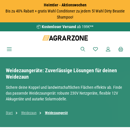
Heimtier - Aktionswochen
Zum Hauptinhalt springen
Bis zu 40% Rabatt + gratis Wahl Conditioner zu jedem 5l Wahl Dirty Beastie
Shampoo!
📦
Kostenloser Versand
ab 199€**
Du hast 0 Produkte
Weidezaungeräte: Zuverlässige Lösungen für deinen
Weidezaun
Sichere deine Koppel und landwirtschaftlichen Flächen effektiv ab. Finde
das passende Weidezaungerät: robuste 230V Netzgeräte, flexible 12V
Akkugeräte und autarke Solarmodelle.
Start
Weidezaun
Weidezaungerät