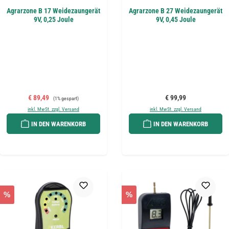
Agrarzone B 17 Weidezaungerät
Agrarzone B 27 Weidezaungerät
9V, 0,25 Joule
9V, 0,45 Joule
Verkaufspreis:
Regulärer Preis:
Regulärer Preis:
€ 89,49
€ 99,99
(1% gespart)
inkl. MwSt. zzgl. Versand
inkl. MwSt. zzgl. Versand
IN DEN WARENKORB
IN DEN WARENKORB
%
%