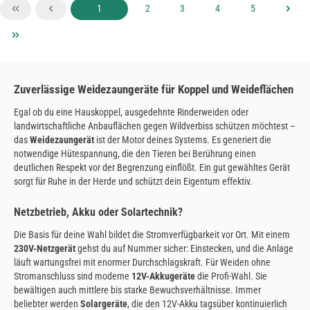
Seite
Seite
Seite
Seite
Seite
1
2
3
4
5
Zuverlässige Weidezaungeräte für Koppel und Weideflächen
Egal ob du eine Hauskoppel, ausgedehnte Rinderweiden oder
landwirtschaftliche Anbauflächen gegen Wildverbiss schützen möchtest –
das
Weidezaungerät
ist der Motor deines Systems. Es generiert die
notwendige Hütespannung, die den Tieren bei Berührung einen
deutlichen Respekt vor der Begrenzung einflößt. Ein gut gewähltes Gerät
sorgt für Ruhe in der Herde und schützt dein Eigentum effektiv.
Netzbetrieb, Akku oder Solartechnik?
Die Basis für deine Wahl bildet die Stromverfügbarkeit vor Ort. Mit einem
230V-Netzgerät
gehst du auf Nummer sicher: Einstecken, und die Anlage
läuft wartungsfrei mit enormer Durchschlagskraft. Für Weiden ohne
Stromanschluss sind moderne
12V-Akkugeräte
die Profi-Wahl. Sie
bewältigen auch mittlere bis starke Bewuchsverhältnisse. Immer
beliebter werden
Solargeräte
, die den 12V-Akku tagsüber kontinuierlich