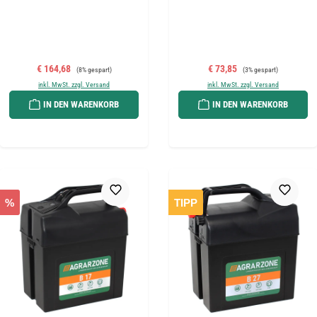
Verkaufspreis:
Regulärer Preis:
Verkaufspreis:
Regulärer Preis:
€ 164,68
€ 73,85
(8% gespart)
(3% gespart)
inkl. MwSt. zzgl. Versand
inkl. MwSt. zzgl. Versand
IN DEN WARENKORB
IN DEN WARENKORB
%
TIPP