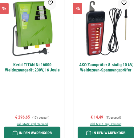
%
%
Kerbl TITAN Ni 16000
AKO Zaunprüfer 8-stufig 10 kV,
Weidezaungerät 230V, 16 Joule
Weidezaun-Spannungsprüfer
Verkaufspreis:
Regulärer Preis:
Verkaufspreis:
Regulärer Preis:
€ 296,65
€ 14,49
(15% gespart)
(4% gespart)
inkl. MwSt. zzgl. Versand
inkl. MwSt. zzgl. Versand
IN DEN WARENKORB
IN DEN WARENKORB