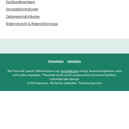
Sachkundenachweis
Versandinformationen
Zahlungsmöglichkeiten
Widerrufsrecht & Widerrufsformular
Unternehmen
Information
Alle Preise inkl. gesetzl. Mehrwertsteuer zzgl.
Versandkosten
und ggf. Nachnahmegebühren, wenn
nicht anders angegeben. **innerhalb von DE und AT, ausgenommen Versand mit Spedition,
Futtermittel oder Sperrgut.
© 2026 Agrarzone - Alle Rechte vorbehalten. Theme by Agrarzone