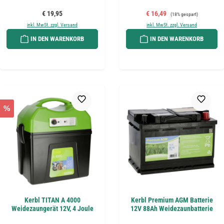
Regulärer Preis:
Verkaufspreis:
Regulärer Preis:
€ 19,95
€ 16,49
(18% gespart)
inkl. MwSt. zzgl. Versand
inkl. MwSt. zzgl. Versand
IN DEN WARENKORB
IN DEN WARENKORB
%
Kerbl TITAN A 4000
Kerbl Premium AGM Batterie
Weidezaungerät 12V, 4 Joule
12V 88Ah Weidezaunbatterie