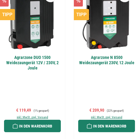
%
%
TIPP
TIPP
Agrarzone DUO 1500
Agrarzone N 8500
Weidezaungerät 12V / 230V, 2
Weidezaungerät 230V, 12 Joule
Joule
Verkaufspreis:
Regulärer Preis:
Verkaufspreis:
Regulärer Preis:
€ 119,49
€ 209,90
(1% gespart)
(22% gespart)
inkl. MwSt. zzgl. Versand
inkl. MwSt. zzgl. Versand
IN DEN WARENKORB
IN DEN WARENKORB