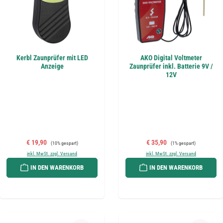
Kerbl Zaunprüfer mit LED
AKO Digital Voltmeter
Anzeige
Zaunprüfer inkl. Batterie 9V /
12V
Verkaufspreis:
Regulärer Preis:
Verkaufspreis:
Regulärer Preis:
€ 19,90
€ 35,90
(10% gespart)
(1% gespart)
inkl. MwSt. zzgl. Versand
inkl. MwSt. zzgl. Versand
IN DEN WARENKORB
IN DEN WARENKORB