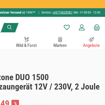
enloser Versand
ab 199€**
|
Service:
+43774628582
| Mo - Fr 08:00 - 12:00
Du hast 0 Produkte auf de
Wild & Forst
Marken
Angebote
zone DUO 1500
aungerät 12V / 230V, 2 Joule
:
,49
%