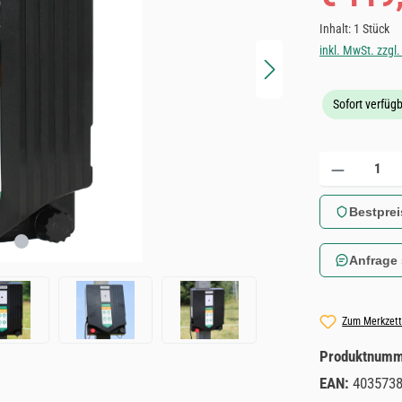
Inhalt:
1 Stück
inkl. MwSt. zzgl
Sofort verfügb
Produkt Anzahl: 
Bestprei
Anfrage
Zum Merkzett
Produktnum
EAN:
403573