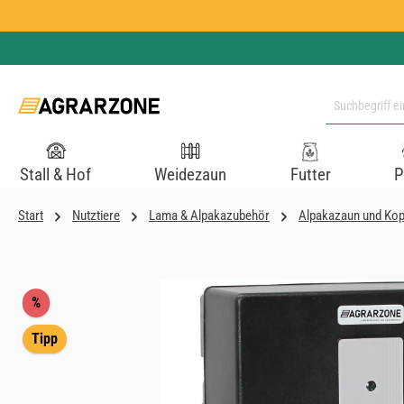
 Hauptinhalt springen
Zur Suche springen
Zur Hauptnavigation springen
Stall & Hof
Weidezaun
Futter
P
Start
Nutztiere
Lama & Alpakazubehör
Alpakazaun und Kop
Bildergalerie überspringen
Rabatt
%
Tipp