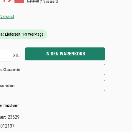
Regulärer Preis:
€ 119,90
(1% gespart)
. Versand
ar, Lieferzeit: 1-3 Werktage
Gib den gewünschten Wert ein oder benutze die Schaltflächen um die Anzahl zu e
IN DEN WARENKORB
Stk.
s-Garantie
 senden
el hinzufügen
mer:
23629
8012137