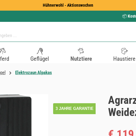
Hühnerwohl - Aktionswochen
📦
Kost
ferd
Geflügel
Nutztiere
Haustiere
pel
Elektrozaun Alpakas
Agrar
Weidez
3 JAHRE GARANTIE
Verkaufspreis
€ 119