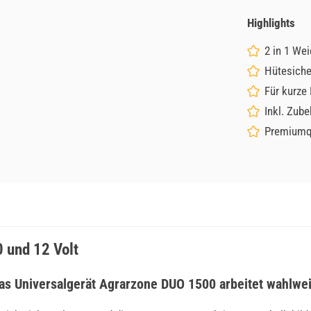
Highlights
2 in 1 We
Hütesicher
Für kurze
Inkl. Zub
Premiumqu
 und 12 Volt
s Universalgerät Agrarzone DUO 1500 arbeitet wahlwei