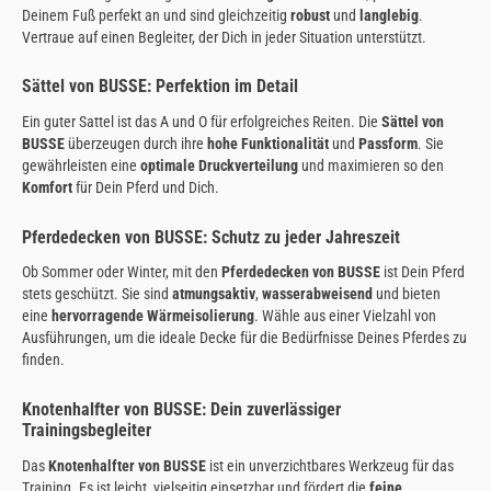
Deinem Fuß perfekt an und sind gleichzeitig
robust
und
langlebig
.
Vertraue auf einen Begleiter, der Dich in jeder Situation unterstützt.
Sättel von BUSSE: Perfektion im Detail
Ein guter Sattel ist das A und O für erfolgreiches Reiten. Die
Sättel von
BUSSE
überzeugen durch ihre
hohe Funktionalität
und
Passform
. Sie
gewährleisten eine
optimale Druckverteilung
und maximieren so den
Komfort
für Dein Pferd und Dich.
Pferdedecken von BUSSE: Schutz zu jeder Jahreszeit
Ob Sommer oder Winter, mit den
Pferdedecken von BUSSE
ist Dein Pferd
stets geschützt. Sie sind
atmungsaktiv
,
wasserabweisend
und bieten
eine
hervorragende Wärmeisolierung
. Wähle aus einer Vielzahl von
Ausführungen, um die ideale Decke für die Bedürfnisse Deines Pferdes zu
finden.
Knotenhalfter von BUSSE: Dein zuverlässiger
Trainingsbegleiter
Das
Knotenhalfter von BUSSE
ist ein unverzichtbares Werkzeug für das
Training. Es ist leicht, vielseitig einsetzbar und fördert die
feine