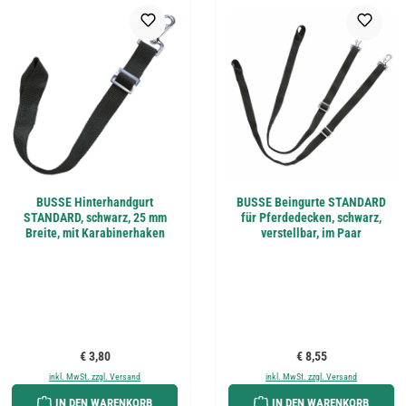
BUSSE Hinterhandgurt
BUSSE Beingurte STANDARD
STANDARD, schwarz, 25 mm
für Pferdedecken, schwarz,
Breite, mit Karabinerhaken
verstellbar, im Paar
Regulärer Preis:
Regulärer Preis:
€ 3,80
€ 8,55
inkl. MwSt. zzgl. Versand
inkl. MwSt. zzgl. Versand
IN DEN WARENKORB
IN DEN WARENKORB