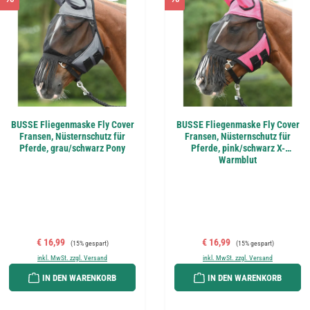
BUSSE Fliegenmaske Fly Cover
BUSSE Fliegenmaske Fly Cover
Fransen, Nüsternschutz für
Fransen, Nüsternschutz für
Pferde, grau/schwarz Pony
Pferde, pink/schwarz X-
Warmblut
Verkaufspreis:
Regulärer Preis:
Verkaufspreis:
Regulärer Preis:
€ 16,99
€ 16,99
(15% gespart)
(15% gespart)
inkl. MwSt. zzgl. Versand
inkl. MwSt. zzgl. Versand
IN DEN WARENKORB
IN DEN WARENKORB