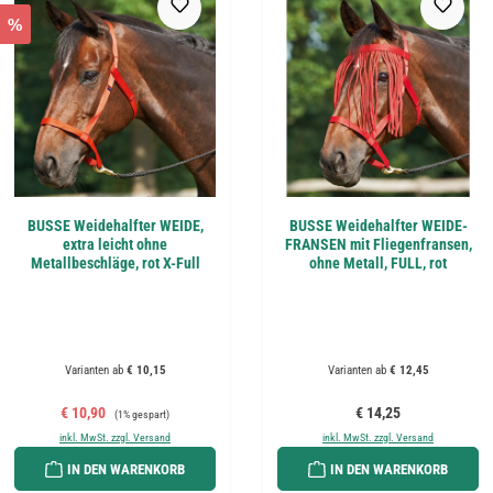
%
BUSSE Weidehalfter WEIDE,
BUSSE Weidehalfter WEIDE-
extra leicht ohne
FRANSEN mit Fliegenfransen,
Metallbeschläge, rot X-Full
ohne Metall, FULL, rot
Varianten ab
€ 10,15
Varianten ab
€ 12,45
Verkaufspreis:
Regulärer Preis:
Regulärer Preis:
€ 10,90
€ 14,25
(1% gespart)
inkl. MwSt. zzgl. Versand
inkl. MwSt. zzgl. Versand
IN DEN WARENKORB
IN DEN WARENKORB