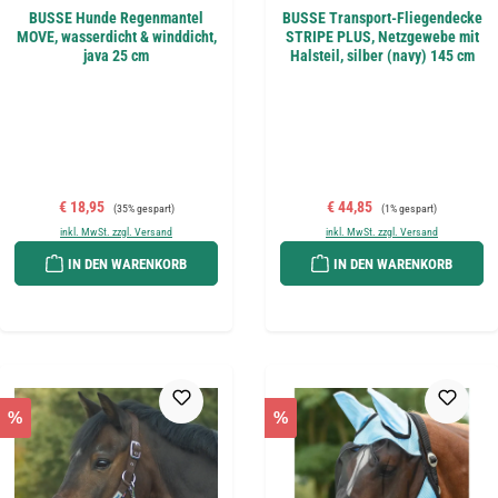
BUSSE Hunde Regenmantel
BUSSE Transport-Fliegendecke
MOVE, wasserdicht & winddicht,
STRIPE PLUS, Netzgewebe mit
java 25 cm
Halsteil, silber (navy) 145 cm
Verkaufspreis:
Regulärer Preis:
Verkaufspreis:
Regulärer Preis:
€ 18,95
€ 44,85
(35% gespart)
(1% gespart)
inkl. MwSt. zzgl. Versand
inkl. MwSt. zzgl. Versand
IN DEN WARENKORB
IN DEN WARENKORB
%
%