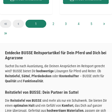
Seite
Seite
Seite
Seite
Seite
1
2
3
4
5
Entdecke BUSSE Reitsportartikel für Dein Pferd und Dich bei
Agrarzone
Suchst Du nach Ausrüstung, die Deinen Ansprüchen im Reitsport gerecht
wird? BUSSE bietet Dir
hochwertige
Lösungen für Pferd und Reiter. Ob
Reitstiefel
,
Sättel
,
Pferdedecken
oder
Knotenhalfter
– BUSSE steht für
Qualität
und
Funktionalität
.
Reitstiefel von BUSSE: Dein Partner im Sattel
Die
Reitstiefel von BUSSE
sind mehr als nur ein Schuhwerk. Sie bieten Dir
einen
optimalen Halt
und ein Gefühl von
Komfort
, das Dich auf ganzer
Linie überzeugt. Gefertigt aus
hochwertigen Materialien
, passen sie sich