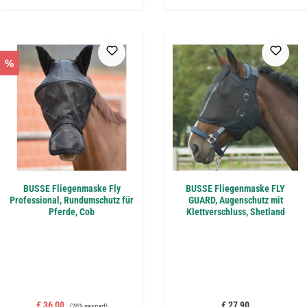
%
BUSSE Fliegenmaske Fly
BUSSE Fliegenmaske FLY
Professional, Rundumschutz für
GUARD, Augenschutz mit
Pferde, Cob
Klettverschluss, Shetland
Verkaufspreis:
Regulärer Preis:
Regulärer Preis:
€ 36,00
€ 27,90
(20% gespart)