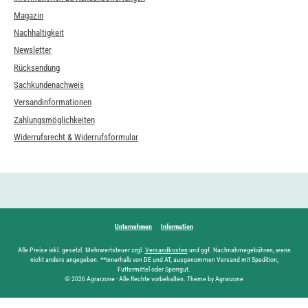
Magazin
Nachhaltigkeit
Newsletter
Rücksendung
Sachkundenachweis
Versandinformationen
Zahlungsmöglichkeiten
Widerrufsrecht & Widerrufsformular
Unternehmen
Information
Alle Preise inkl. gesetzl. Mehrwertsteuer zzgl.
Versandkosten
und ggf. Nachnahmegebühren, wenn
nicht anders angegeben. **innerhalb von DE und AT, ausgenommen Versand mit Spedition,
Futtermittel oder Sperrgut.
© 2026 Agrarzone - Alle Rechte vorbehalten. Theme by Agrarzone