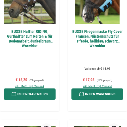
BUSSE Halfter RIDING,
BUSSE Fliegenmaske Fly Cover
Gurthalfter zum Reiten & für
Fransen, Nüsternschutz für
Bodenarbeit, dunkelbraun
Pferde, hellblau/schwarz
Warmblut
Warmblut
Varianten ab
€ 16,99
Verkaufspreis:
Regulärer Preis:
Verkaufspreis:
Regulärer Preis:
€ 15,20
€ 17,95
(2% gespart)
(10% gespart)
inkl. MwSt. zzgl. Versand
inkl. MwSt. zzgl. Versand
IN DEN WARENKORB
IN DEN WARENKORB