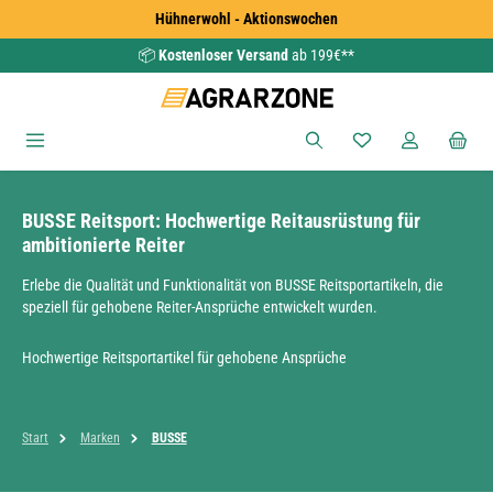
Hühnerwohl - Aktionswochen
Zum Hauptinhalt springen
📦
Kostenloser Versand
ab 199€**
Du hast 0 Produkte
BUSSE Reitsport: Hochwertige Reitausrüstung für
ambitionierte Reiter
Erlebe die Qualität und Funktionalität von BUSSE Reitsportartikeln, die
speziell für gehobene Reiter-Ansprüche entwickelt wurden.
Hochwertige Reitsportartikel für gehobene Ansprüche
Start
Marken
BUSSE