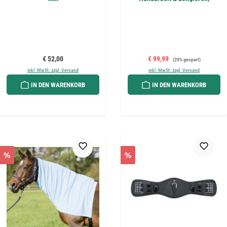
Warmblut
Regulärer Preis:
Verkaufspreis:
Regulärer Preis:
€ 52,00
€ 99,99
(29% gespart)
inkl. MwSt. zzgl. Versand
inkl. MwSt. zzgl. Versand
IN DEN WARENKORB
IN DEN WARENKORB
%
%