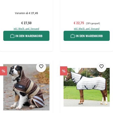
Varianten ab
€ 27,45
Regulärer Preis:
Verkaufspreis:
Regulärer Preis:
€ 27,50
€ 22,75
(28% gespart)
inkl. MwSt. zzgl. Versand
inkl. MwSt. zzgl. Versand
IN DEN WARENKORB
IN DEN WARENKORB
%
%