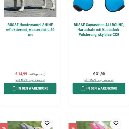
BUSSE Hundemantel SHINE
BUSSE Gamaschen ALLROUND,
reflektierend, wasserdicht, 30
Hartschale mit Kautschuk-
cm
Polsterung, sky blue COB
Verkaufspreis:
Regulärer Preis:
Regulärer Preis:
€ 14,99
€ 31,90
(47% gespart)
inkl. MwSt. zzgl. Versand
inkl. MwSt. zzgl. Versand
IN DEN WARENKORB
IN DEN WARENKORB
%
%