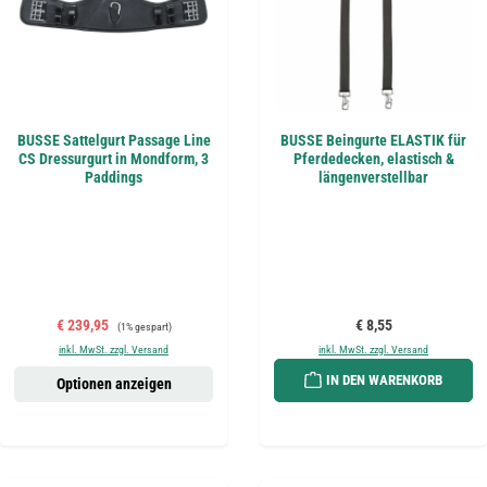
BUSSE Sattelgurt Passage Line
BUSSE Beingurte ELASTIK für
CS Dressurgurt in Mondform, 3
Pferdedecken, elastisch &
Paddings
längenverstellbar
Verkaufspreis:
Regulärer Preis:
Regulärer Preis:
€ 239,95
€ 8,55
(1% gespart)
inkl. MwSt. zzgl. Versand
inkl. MwSt. zzgl. Versand
IN DEN WARENKORB
Optionen anzeigen