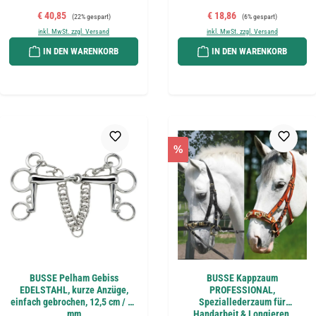
Verkaufspreis:
Regulärer Preis:
Verkaufspreis:
Regulärer Preis:
€ 40,85
€ 18,86
(22% gespart)
(6% gespart)
inkl. MwSt. zzgl. Versand
inkl. MwSt. zzgl. Versand
IN DEN WARENKORB
IN DEN WARENKORB
%
BUSSE Pelham Gebiss
BUSSE Kappzaum
EDELSTAHL, kurze Anzüge,
PROFESSIONAL,
einfach gebrochen, 12,5 cm / 17
Speziallederzaum für
mm
Handarbeit & Longieren,