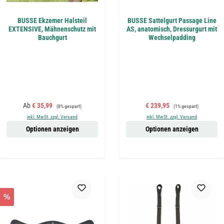
BUSSE Ekzemer Halsteil
BUSSE Sattelgurt Passage Line
EXTENSIVE, Mähnenschutz mit
AS, anatomisch, Dressurgurt mit
Bauchgurt
Wechselpadding
Verkaufspreis:
Regulärer Preis:
Verkaufspreis:
Regulärer Preis:
Ab
€ 35,99
€ 239,95
(8% gespart)
(1% gespart)
inkl. MwSt. zzgl. Versand
inkl. MwSt. zzgl. Versand
Optionen anzeigen
Optionen anzeigen
%