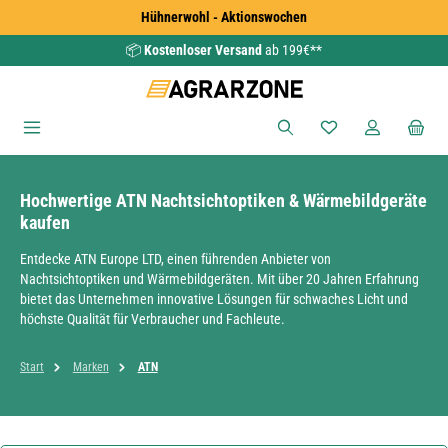
Hühnerwohl - Aktionswochen
Zum Hauptinhalt springen
📦
Kostenloser Versand
ab 199€**
Du hast 0 Produkte
Hochwertige ATN Nachtsichtoptiken & Wärmebildgeräte
kaufen
Entdecke ATN Europe LTD, einen führenden Anbieter von
Nachtsichtoptiken und Wärmebildgeräten. Mit über 20 Jahren Erfahrung
bietet das Unternehmen innovative Lösungen für schwaches Licht und
höchste Qualität für Verbraucher und Fachleute.
Start
Marken
ATN