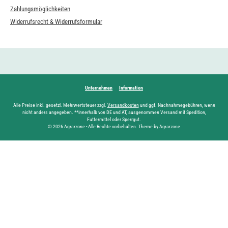
Zahlungsmöglichkeiten
Widerrufsrecht & Widerrufsformular
Unternehmen
Information
Alle Preise inkl. gesetzl. Mehrwertsteuer zzgl.
Versandkosten
und ggf. Nachnahmegebühren, wenn
nicht anders angegeben. **innerhalb von DE und AT, ausgenommen Versand mit Spedition,
Futtermittel oder Sperrgut.
© 2026 Agrarzone - Alle Rechte vorbehalten. Theme by Agrarzone