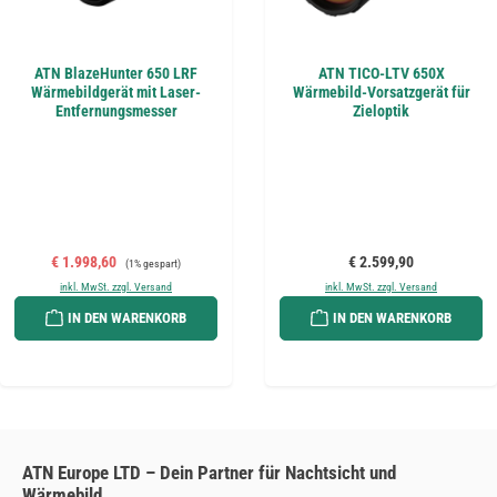
ATN BlazeHunter 650 LRF
ATN TICO-LTV 650X
Wärmebildgerät mit Laser-
Wärmebild-Vorsatzgerät für
Entfernungsmesser
Zieloptik
Verkaufspreis:
Regulärer Preis:
Regulärer Preis:
€ 1.998,60
€ 2.599,90
(1% gespart)
inkl. MwSt. zzgl. Versand
inkl. MwSt. zzgl. Versand
IN DEN WARENKORB
IN DEN WARENKORB
ATN Europe LTD – Dein Partner für Nachtsicht und
Wärmebild