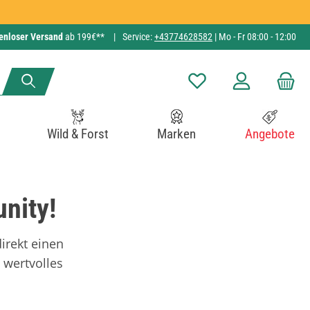
enloser Versand
ab 199€**
|
Service:
+43774628582
| Mo - Fr 08:00 - 12:00
Du hast 0 Produkte auf de
Wild & Forst
Marken
Angebote
nity!
irekt einen
 wertvolles