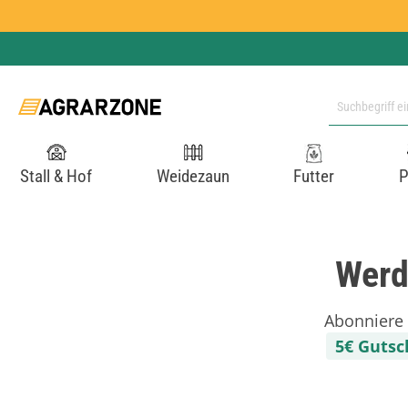
 Hauptinhalt springen
Zur Suche springen
Zur Hauptnavigation springen
Stall & Hof
Weidezaun
Futter
P
Werd
Abonniere 
5€ Gutsc