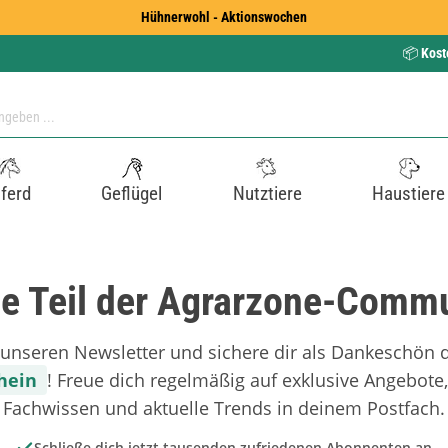
Hühnerwohl - Aktionswochen
📦
Kost
ferd
Geflügel
Nutztiere
Haustiere
e Teil der Agrarzone-Commu
unseren Newsletter und sichere dir als Dankeschön d
hein
! Freue dich regelmäßig auf exklusive Angebote,
Fachwissen und aktuelle Trends in deinem Postfach.
Schließe dich jetzt tausenden zufriedenen Abonnenten an