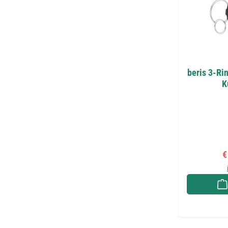
beris 3-Rin
K
V
€