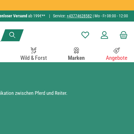
enloser Versand
ab 199€**
|
Service:
+43774628582
| Mo - Fr 08:00 - 12:00
Du hast 0 Produkte auf de
Wild & Forst
Marken
Angebote
kation zwischen Pferd und Reiter.