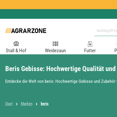
 Hauptinhalt springen
Zur Suche springen
Zur Hauptnavigation springen
Stall & Hof
Weidezaun
Futter
P
Beris Gebisse: Hochwertige Qualität und 
Entdecke die Welt von beris: Hochwertige Gebisse und Zubehör f
Start
Marken
beris