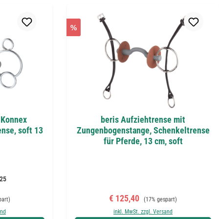
%
, Konnex
beris Aufziehtrense mit
nse, soft 13
Zungenbogenstange, Schenkeltrense
für Pferde, 13 cm, soft
25
 Preis:
Verkaufspreis:
Regulärer Preis:
€ 125,40
part)
(17% gespart)
and
inkl. MwSt. zzgl. Versand