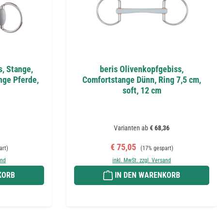
s, Stange,
beris Olivenkopfgebiss,
unge Pferde,
Comfortstange Dünn, Ring 7,5 cm,
soft, 12 cm
Varianten ab
€ 68,36
Preis:
Verkaufspreis:
Regulärer Preis:
€ 75,05
art)
(17% gespart)
and
inkl. MwSt. zzgl. Versand
KORB
IN DEN WARENKORB