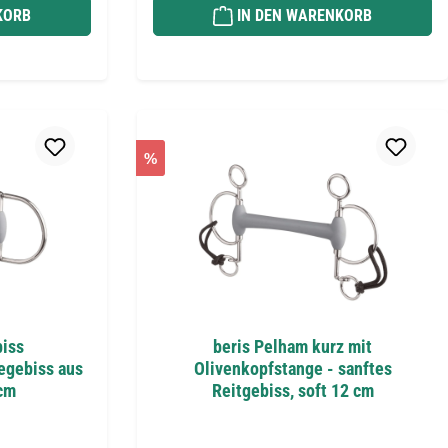
KORB
IN DEN WARENKORB
%
biss
beris Pelham kurz mit
egebiss aus
Olivenkopfstange - sanftes
 cm
Reitgebiss, soft 12 cm