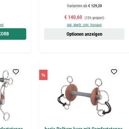
Varianten ab
€ 129,20
reis:
Verkaufspreis:
Regulärer Preis:
€ 140,60
(15% gespart)
and
inkl. MwSt. zzgl. Versand
KORB
Optionen anzeigen
%