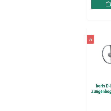
%
beris D
Zungenbog