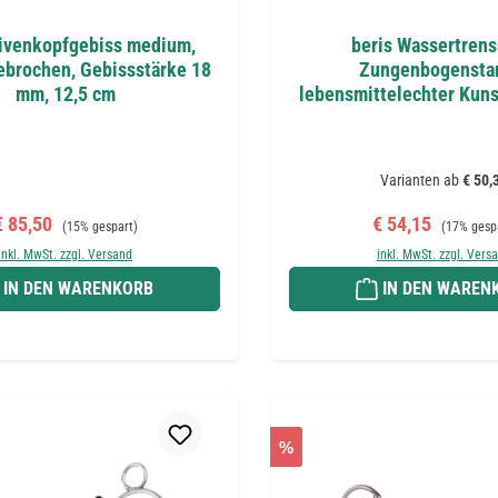
livenkopfgebiss medium,
beris Wassertrens
ebrochen, Gebissstärke 18
Zungenbogensta
mm, 12,5 cm
lebensmittelechter Kuns
7,5 cm, weich, 1
Varianten ab
€ 50,
erkaufspreis:
Regulärer Preis:
Verkaufspreis:
Regulärer 
€ 85,50
€ 54,15
(15% gespart)
(17% gesp
inkl. MwSt. zzgl. Versand
inkl. MwSt. zzgl. Vers
IN DEN WARENKORB
IN DEN WAREN
%