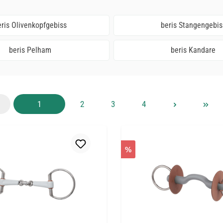
ris Olivenkopfgebiss
beris Stangengebis
beris Pelham
beris Kandare
Seite
Seite
Seite
Seite
1
2
3
4
%