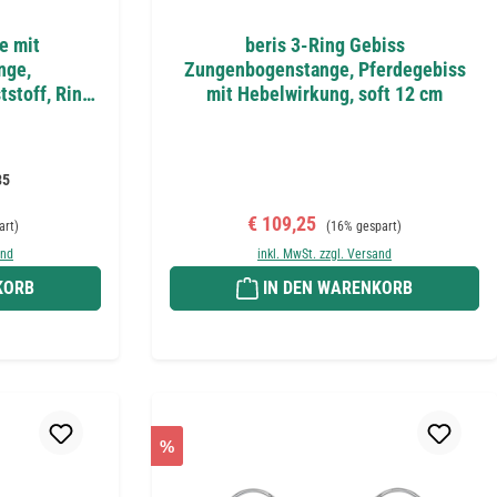
e mit
beris 3-Ring Gebiss
nge,
Zungenbogenstange, Pferdegebiss
tstoff, Ring
mit Hebelwirkung, soft 12 cm
2 cm
35
Preis:
Verkaufspreis:
Regulärer Preis:
€ 109,25
art)
(16% gespart)
and
inkl. MwSt. zzgl. Versand
KORB
IN DEN WARENKORB
%