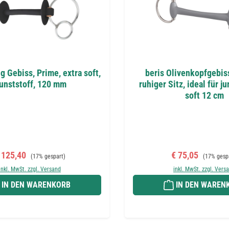
g Gebiss, Prime, extra soft,
beris Olivenkopfgebis
unststoff, 120 mm
ruhiger Sitz, ideal für j
soft 12 cm
erkaufspreis:
Regulärer Preis:
Verkaufspreis:
Regulärer 
 125,40
€ 75,05
(17% gespart)
(17% gesp
inkl. MwSt. zzgl. Versand
inkl. MwSt. zzgl. Vers
IN DEN WARENKORB
IN DEN WAREN