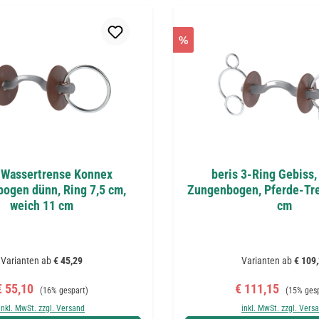
%
 Wassertrense Konnex
beris 3-Ring Gebiss
ogen dünn, Ring 7,5 cm,
Zungenbogen, Pferde-Tre
weich 11 cm
cm
Varianten ab
€ 45,29
Varianten ab
€ 109,
erkaufspreis:
Regulärer Preis:
Verkaufspreis:
Regulärer
€ 55,10
€ 111,15
(16% gespart)
(15% ges
inkl. MwSt. zzgl. Versand
inkl. MwSt. zzgl. Vers