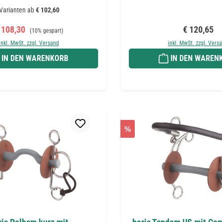
Varianten ab
€ 102,60
erkaufspreis:
Regulärer Preis:
Regulärer P
 108,30
€ 120,65
(10% gespart)
inkl. MwSt. zzgl. Versand
inkl. MwSt. zzgl. Vers
IN DEN WARENKORB
IN DEN WAREN
%