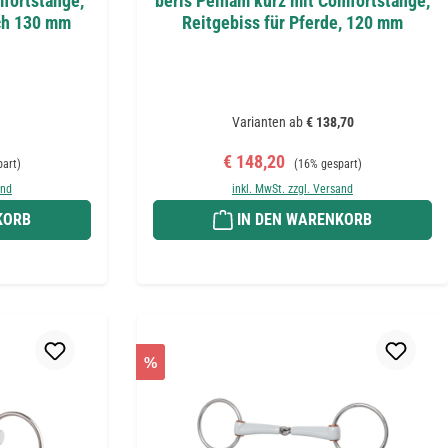
fortstange,
beris Pelham kurz mit Comfortstange,
ich 130 mm
Reitgebiss für Pferde, 120 mm
Varianten ab
€ 138,70
 Preis:
Verkaufspreis:
Regulärer Preis:
€ 148,20
part)
(16% gespart)
and
inkl. MwSt. zzgl. Versand
KORB
IN DEN WARENKORB
%