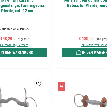
ris Pelham kurz mit
beris Tandem US mit Com
genstange, Turniergebiss
Gebiss für Pferde, we
r Pferde, soft 12 cm
Varianten ab
€ 139,65
erkaufspreis:
Regulärer Preis:
Verkaufspreis:
Regulärer
 148,20
€ 180,50
(16% gespart)
(18% ges
inkl. MwSt. zzgl. Versand
inkl. MwSt. zzgl. Vers
IN DEN WARENKORB
IN DEN WAREN
%