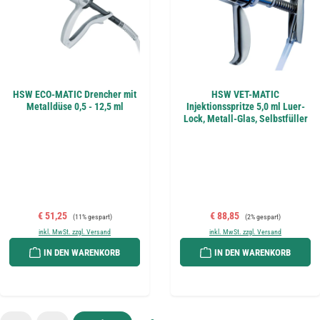
HSW ECO-MATIC Drencher mit
HSW VET-MATIC
Metalldüse 0,5 - 12,5 ml
Injektionsspritze 5,0 ml Luer-
Lock, Metall-Glas, Selbstfüller
Verkaufspreis:
Regulärer Preis:
Verkaufspreis:
Regulärer Preis:
€ 51,25
€ 88,85
(11% gespart)
(2% gespart)
inkl. MwSt. zzgl. Versand
inkl. MwSt. zzgl. Versand
IN DEN WARENKORB
IN DEN WARENKORB