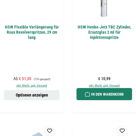
HSW Flexible Verlängerung für
HSW Henke-Ject TBC Zylinder,
Roux Revolverspritzen, 29 cm
Ersatzglas 2 ml für
lang
Injektionsspritze
Verkaufspreis:
Regulärer Preis:
Regulärer Preis:
Ab
€ 51,35
€ 10,99
(13% gespart)
inkl. MwSt. zzgl. Versand
inkl. MwSt. zzgl. Versand
IN DEN WARENKORB
Optionen anzeigen