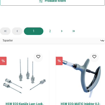
Produkte filtern
Seite
Seite
1
2
%
%
HSW ECO Kanüle Luer-Lock,
HSW ECO-MATIC Injektor 0,2-