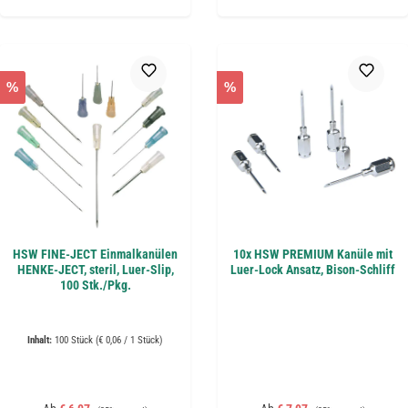
%
%
HSW FINE-JECT Einmalkanülen
10x HSW PREMIUM Kanüle mit
HENKE-JECT, steril, Luer-Slip,
Luer-Lock Ansatz, Bison-Schliff
100 Stk./Pkg.
Inhalt:
100 Stück
(€ 0,06 / 1 Stück)
Regulärer Preis:
Regulärer Preis: