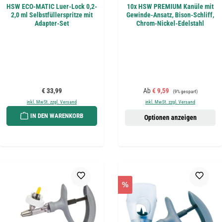
HSW ECO-MATIC Luer-Lock 0,2-
10x HSW PREMIUM Kanüle mit
2,0 ml Selbstfüllerspritze mit
Gewinde-Ansatz, Bison-Schliff,
Adapter-Set
Chrom-Nickel-Edelstahl
Regulärer Preis:
Verkaufspreis:
Regulärer Preis:
€ 33,99
Ab
€ 9,59
(9% gespart)
inkl. MwSt. zzgl. Versand
inkl. MwSt. zzgl. Versand
IN DEN WARENKORB
Optionen anzeigen
%