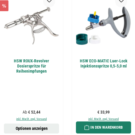
%
HSW ROUX-Revolver
HSW ECO-MATIC Luer-Lock
Dosierspritze für
Injektionsspritze 0,5-5,0 ml
Reihenimpfungen
Regulärer Preis:
Regulärer Preis:
Ab
€ 52,44
€ 33,99
inkl. MwSt. zzgl. Versand
inkl. MwSt. zzgl. Versand
IN DEN WARENKORB
Optionen anzeigen