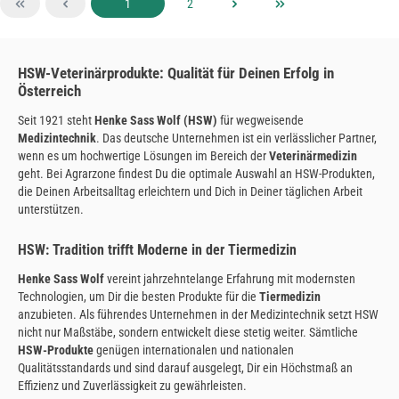
Seite
Seite
1
2
HSW-Veterinärprodukte: Qualität für Deinen Erfolg in
Österreich
Seit 1921 steht
Henke Sass Wolf (HSW)
für wegweisende
Medizintechnik
. Das deutsche Unternehmen ist ein verlässlicher Partner,
wenn es um hochwertige Lösungen im Bereich der
Veterinärmedizin
geht. Bei Agrarzone findest Du die optimale Auswahl an HSW-Produkten,
die Deinen Arbeitsalltag erleichtern und Dich in Deiner täglichen Arbeit
unterstützen.
HSW: Tradition trifft Moderne in der Tiermedizin
Henke Sass Wolf
vereint jahrzehntelange Erfahrung mit modernsten
Technologien, um Dir die besten Produkte für die
Tiermedizin
anzubieten. Als führendes Unternehmen in der Medizintechnik setzt HSW
nicht nur Maßstäbe, sondern entwickelt diese stetig weiter. Sämtliche
HSW-Produkte
genügen internationalen und nationalen
Qualitätsstandards und sind darauf ausgelegt, Dir ein Höchstmaß an
Effizienz und Zuverlässigkeit zu gewährleisten.