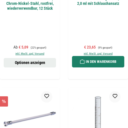
Chrom-Nickel-Stahl, rostfrei,
2,0 ml mit Schlauchansatz
wiederverwendbar, 12 Stück
Verkaufspreis:
Regulärer Preis:
Verkaufspreis:
Regulärer Preis:
Ab
€ 5,09
€ 23,65
(22% gespart)
(9% gespart)
inkl. MwSt. zzgl. Versand
inkl. MwSt. zzgl. Versand
IN DEN WARENKORB
Optionen anzeigen
%