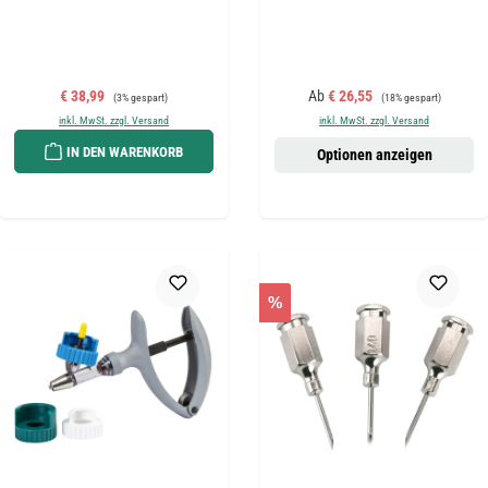
Verkaufspreis:
Regulärer Preis:
Verkaufspreis:
Regulärer Preis:
€ 38,99
Ab
€ 26,55
(3% gespart)
(18% gespart)
inkl. MwSt. zzgl. Versand
inkl. MwSt. zzgl. Versand
IN DEN WARENKORB
Optionen anzeigen
%