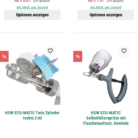
Verkaufspreis:
Verkaufspreis:
Ab
€ 6,07
Ab
€ 7,97
(25% gespart)
(25% gespart)
inkl. MwSt. zzgl. Versand
inkl. MwSt. zzgl. Versand
Optionen anzeigen
Optionen anzeigen
%
%
HSW ECO-MATIC Twin Zylinder
HSW ECO-MATIC
rechts 2 ml
Selbstfüllerspritze mit
Flaschenaufsatz, Gewinde