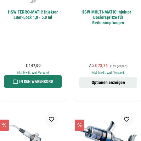
HSW FERRO-MATIC Injektor
HSW MULTI-MATIC Injektor –
Luer-Lock 1,0 - 5,0 ml
Dosierspritze für
Reihenimpfungen
Regulärer Preis:
Verkaufspreis:
Regulärer Preis:
€ 147,00
Ab
€ 73,74
(14% gespart)
inkl. MwSt. zzgl. Versand
inkl. MwSt. zzgl. Versand
IN DEN WARENKORB
Optionen anzeigen
%
%