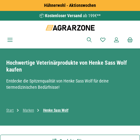
Hühnerwohl - Aktionswochen
Zum Hauptinhalt springen
📦
Kostenloser Versand
ab 199€**
Du hast 0 Produkte
Hochwertige Veterinärprodukte von Henke Sass Wolf
kaufen
Entdecke die Spitzenqualität von Henke Sass Wolf für deine
tiermedizinischen Bedürfnisse!
Start
Marken
Henke Sass Wolf