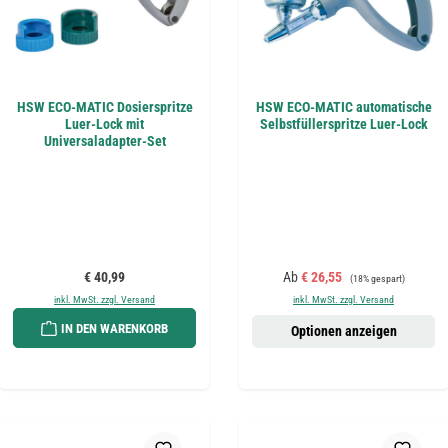
HSW ECO-MATIC Dosierspritze
HSW ECO-MATIC automatische
Luer-Lock mit
Selbstfüllerspritze Luer-Lock
Universaladapter-Set
Regulärer Preis:
Verkaufspreis:
Regulärer Preis:
€ 40,99
Ab
€ 26,55
(18% gespart)
inkl. MwSt. zzgl. Versand
inkl. MwSt. zzgl. Versand
IN DEN WARENKORB
Optionen anzeigen