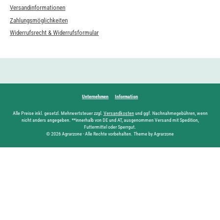
Versandinformationen
Zahlungsmöglichkeiten
Widerrufsrecht & Widerrufsformular
Unternehmen
Information
Alle Preise inkl. gesetzl. Mehrwertsteuer zzgl.
Versandkosten
und ggf. Nachnahmegebühren, wenn
nicht anders angegeben. **innerhalb von DE und AT, ausgenommen Versand mit Spedition,
Futtermittel oder Sperrgut.
© 2026 Agrarzone - Alle Rechte vorbehalten. Theme by Agrarzone