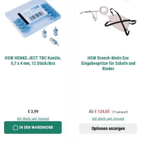
HSW HENKE-JECT TBC Kanüle,
HSW Drench-Matic Eco
0,7 x 4 mm, 12 Stück/Box
Eingabespritze für Schafe und
Rinder
Regulärer Preis:
Verkaufspreis:
Regulärer Preis:
€ 3,99
Ab
€ 124,65
(7% gespart)
inkl. MwSt. zzgl. Versand
inkl. MwSt. zzgl. Versand
IN DEN WARENKORB
Optionen anzeigen