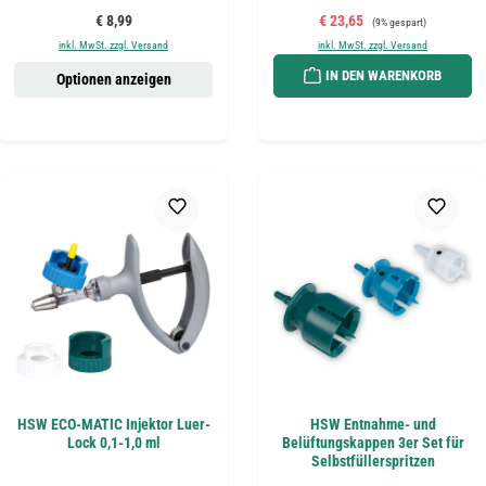
Regulärer Preis:
Verkaufspreis:
Regulärer Preis:
€ 8,99
€ 23,65
(9% gespart)
inkl. MwSt. zzgl. Versand
inkl. MwSt. zzgl. Versand
IN DEN WARENKORB
Optionen anzeigen
HSW ECO-MATIC Injektor Luer-
HSW Entnahme- und
Lock 0,1-1,0 ml
Belüftungskappen 3er Set für
Selbstfüllerspritzen