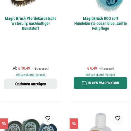
Magic Brush Pferdekardätsche
MagicBrush DOG soft
WaterLily, nachhaltiger
Hundebürste ocean blue, sanfte
Kunststoff
Fellpflege
Verkaufspreis:
Regulärer Preis:
Verkaufspreis:
Regulärer Preis:
Ab
€ 10,49
€ 6,49
(13% gespart)
(8% gespart)
inkl. MwSt. zzgl. Versand
inkl. MwSt. zzgl. Versand
IN DEN WARENKORB
Optionen anzeigen
%
%