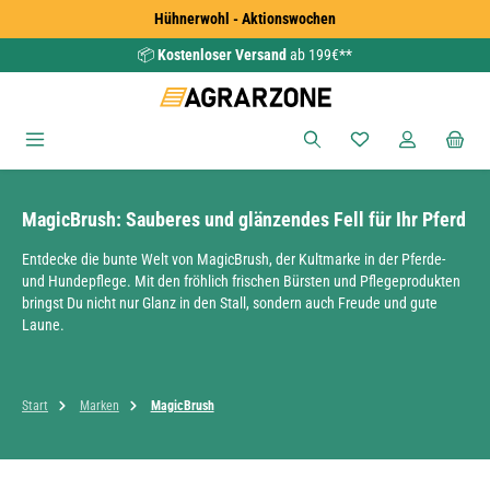
Hühnerwohl - Aktionswochen
Zum Hauptinhalt springen
📦
Kostenloser Versand
ab 199€**
Du hast 0 Produkte
MagicBrush: Sauberes und glänzendes Fell für Ihr Pferd
Entdecke die bunte Welt von MagicBrush, der Kultmarke in der Pferde-
und Hundepflege. Mit den fröhlich frischen Bürsten und Pflegeprodukten
bringst Du nicht nur Glanz in den Stall, sondern auch Freude und gute
Laune.
Start
Marken
MagicBrush