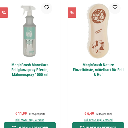
%
%
MagicBrush ManeCare
MagicBrush Nature
Fellglanzspray Pferde,
Einzelbürste, mittelhart für Fell
Mähnenspray 1000 ml
& Huf
Verkaufspreis:
Regulärer Preis:
Verkaufspreis:
Regulärer Preis:
€ 11,99
€ 6,49
(12% gespart)
(24% gespart)
inkl. MwSt. zzgl. Versand
inkl. MwSt. zzgl. Versand
IN DEN WARENKORB
IN DEN WARENKORB