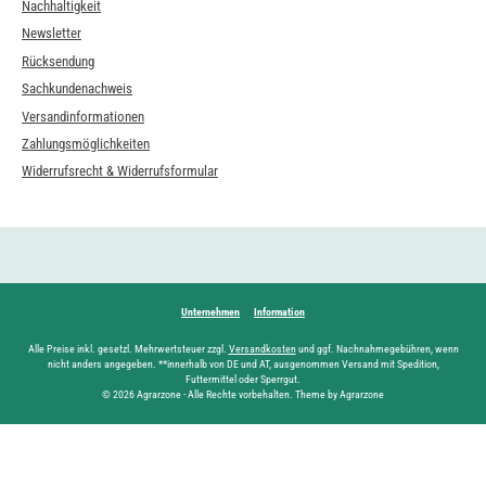
Nachhaltigkeit
Newsletter
Rücksendung
Sachkundenachweis
Versandinformationen
Zahlungsmöglichkeiten
Widerrufsrecht & Widerrufsformular
Unternehmen
Information
Alle Preise inkl. gesetzl. Mehrwertsteuer zzgl.
Versandkosten
und ggf. Nachnahmegebühren, wenn
nicht anders angegeben. **innerhalb von DE und AT, ausgenommen Versand mit Spedition,
Futtermittel oder Sperrgut.
© 2026 Agrarzone - Alle Rechte vorbehalten. Theme by Agrarzone