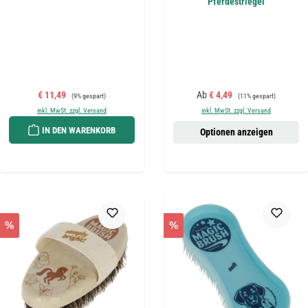
Pferdestriegel
Verkaufspreis:
Regulärer Preis:
Verkaufspreis:
Regulärer Preis:
€ 11,49
Ab
€ 4,49
(9% gespart)
(11% gespart)
inkl. MwSt. zzgl. Versand
inkl. MwSt. zzgl. Versand
IN DEN WARENKORB
Optionen anzeigen
%
%