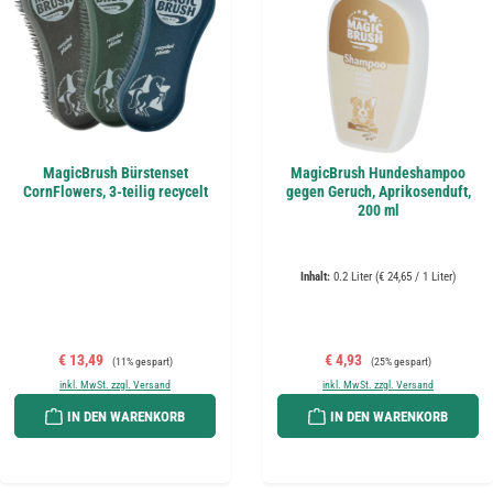
MagicBrush Bürstenset
MagicBrush Hundeshampoo
CornFlowers, 3-teilig recycelt
gegen Geruch, Aprikosenduft,
200 ml
Inhalt:
0.2 Liter
(€ 24,65 / 1 Liter)
Verkaufspreis:
Regulärer Preis:
Verkaufspreis:
Regulärer Preis:
€ 13,49
€ 4,93
(11% gespart)
(25% gespart)
inkl. MwSt. zzgl. Versand
inkl. MwSt. zzgl. Versand
IN DEN WARENKORB
IN DEN WARENKORB