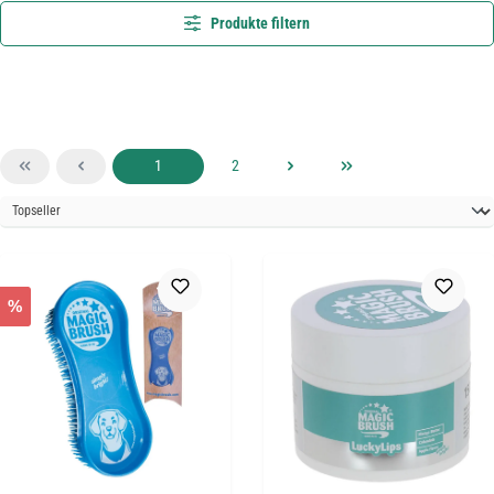
Produkte filtern
Seite
Seite
1
2
%