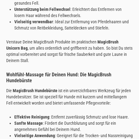
gesundes Fell.
Unterstützung beim Fellwechsel
: Erleichtert das Entfernen von
losem Haar während des Fellwechsels.
Vielseitig verwendbar
: Ideal zur Entfernung von Pferdehaaren und
Schmutz von Reitbekleidung, Satteldecken und Stiefeln.
Verstaue Deine MagicBrush Produkte im praktischen
MagicBrush
Unicorn Bag
, um alles ordentlich und griffbereit zu haben. So bist Du stets
optimal vorbereitet und sorgst für frische Sauberkeit und gute Laune in
Deinem Stall.
Wohlfühl-Massage für Deinen Hund: Die MagicBrush
Hundebürste
Die
MagicBrush Hundebürste
ist ein unverzichtbares Werkzeug für jeden
Hundebesitzer. Sie ist speziell für Hunde mit kurzem und mittellangem
Fell entwickelt worden und bietet umfassende Pflegevorteile:
Effektive Reinigung
: Entfernt zuverlässig Schmutz und lose Haare.
Sanfte Massage
: Fördert die Durchblutung und sorgt für ein
angenehmes Gefühl bei Deinem Hund.
Vielseitige Anwendung
: Geeignet für die Trocken- und Nassreinigung