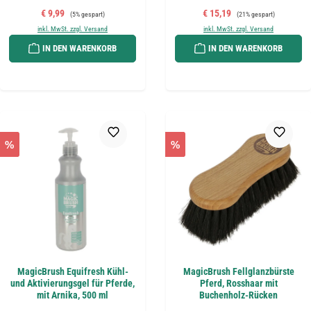
Verkaufspreis:
Regulärer Preis:
Verkaufspreis:
Regulärer Preis:
€ 9,99
€ 15,19
(5% gespart)
(21% gespart)
inkl. MwSt. zzgl. Versand
inkl. MwSt. zzgl. Versand
IN DEN WARENKORB
IN DEN WARENKORB
%
%
MagicBrush Equifresh Kühl-
MagicBrush Fellglanzbürste
und Aktivierungsgel für Pferde,
Pferd, Rosshaar mit
mit Arnika, 500 ml
Buchenholz-Rücken