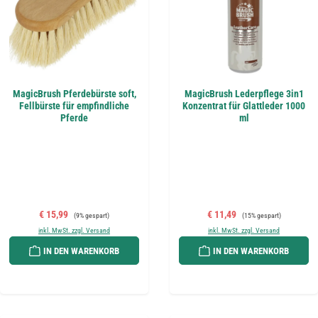
MagicBrush Pferdebürste soft,
MagicBrush Lederpflege 3in1
Fellbürste für empfindliche
Konzentrat für Glattleder 1000
Pferde
ml
Verkaufspreis:
Regulärer Preis:
Verkaufspreis:
Regulärer Preis:
€ 15,99
€ 11,49
(9% gespart)
(15% gespart)
inkl. MwSt. zzgl. Versand
inkl. MwSt. zzgl. Versand
IN DEN WARENKORB
IN DEN WARENKORB