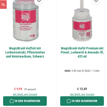
%
MagicBrush Huffett mit
MagicBrush Huföl Premium mit
Lorbeerextrakt, Pflanzenölen
Pinsel, Lorbeeröl & Avocado-Öl,
und Naturwachsen, Schwarz
425 ml
Inhalt:
0.43 Liter
(€ 36,02 / 1 Liter)
Verkaufspreis:
Regulärer Preis:
Regulärer Preis:
€ 9,99
€ 15,49
(5% gespart)
inkl. MwSt. zzgl. Versand
inkl. MwSt. zzgl. Versand
IN DEN WARENKORB
IN DEN WARENKORB