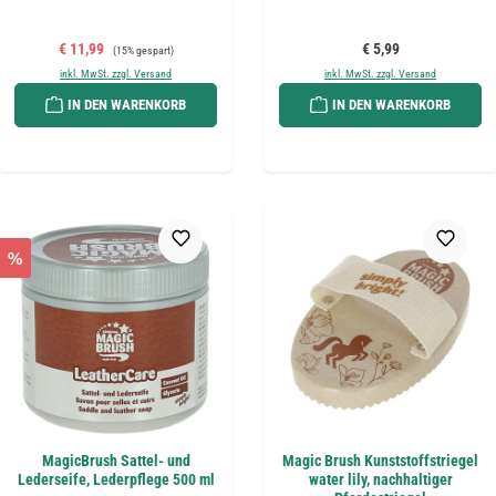
Verkaufspreis:
Regulärer Preis:
Regulärer Preis:
€ 11,99
€ 5,99
(15% gespart)
inkl. MwSt. zzgl. Versand
inkl. MwSt. zzgl. Versand
IN DEN WARENKORB
IN DEN WARENKORB
%
MagicBrush Sattel- und
Magic Brush Kunststoffstriegel
Lederseife, Lederpflege 500 ml
water lily, nachhaltiger