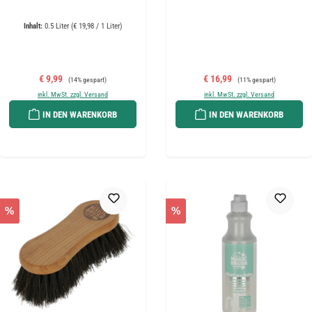
Inhalt:
0.5 Liter
(€ 19,98 / 1 Liter)
Verkaufspreis:
Regulärer Preis:
Verkaufspreis:
Regulärer Preis:
€ 9,99
€ 16,99
(14% gespart)
(11% gespart)
inkl. MwSt. zzgl. Versand
inkl. MwSt. zzgl. Versand
IN DEN WARENKORB
IN DEN WARENKORB
%
%