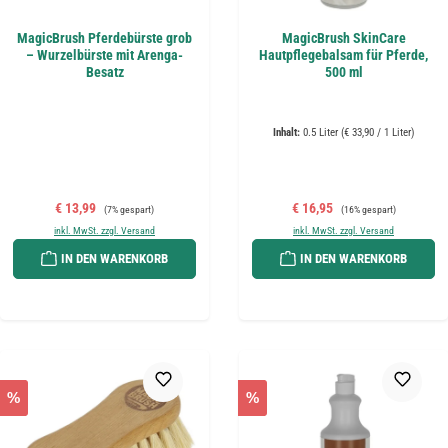
MagicBrush Pferdebürste grob
MagicBrush SkinCare
– Wurzelbürste mit Arenga-
Hautpflegebalsam für Pferde,
Besatz
500 ml
Inhalt:
0.5 Liter
(€ 33,90 / 1 Liter)
Verkaufspreis:
Regulärer Preis:
Verkaufspreis:
Regulärer Preis:
€ 13,99
€ 16,95
(7% gespart)
(16% gespart)
inkl. MwSt. zzgl. Versand
inkl. MwSt. zzgl. Versand
IN DEN WARENKORB
IN DEN WARENKORB
%
%