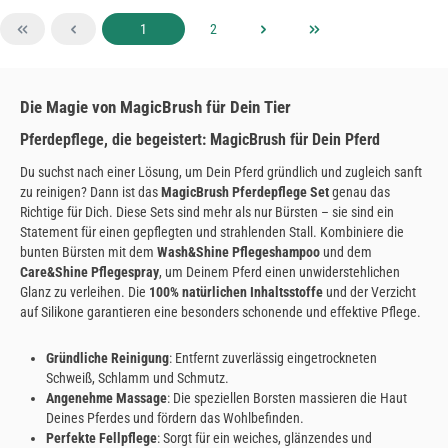
Seite
Seite
1
2
Die Magie von MagicBrush für Dein Tier
Pferdepflege, die begeistert: MagicBrush für Dein Pferd
Du suchst nach einer Lösung, um Dein Pferd gründlich und zugleich sanft
zu reinigen? Dann ist das
MagicBrush Pferdepflege Set
genau das
Richtige für Dich. Diese Sets sind mehr als nur Bürsten – sie sind ein
Statement für einen gepflegten und strahlenden Stall. Kombiniere die
bunten Bürsten mit dem
Wash&Shine Pflegeshampoo
und dem
Care&Shine Pflegespray
, um Deinem Pferd einen unwiderstehlichen
Glanz zu verleihen. Die
100% natürlichen Inhaltsstoffe
und der Verzicht
auf Silikone garantieren eine besonders schonende und effektive Pflege.
Gründliche Reinigung
: Entfernt zuverlässig eingetrockneten
Schweiß, Schlamm und Schmutz.
Angenehme Massage
: Die speziellen Borsten massieren die Haut
Deines Pferdes und fördern das Wohlbefinden.
Perfekte Fellpflege
: Sorgt für ein weiches, glänzendes und