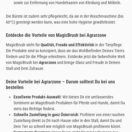
sowie zur Entfernung von Hundehaaren von Kleidung und Möbeln.
Die Bürste ist zudem sehr pflegeleicht, da sie in der Waschmaschine (bis
60°C) gereinigt werden kann, was eine hohe Hygiene gewährleistet.
Entdecke die Vorteile von MagicBrush bei Agrarzone
MagicBrush steht für
Qualität, Freude und Effektivität
in der Tierpflege.
Die Produkte sind so konzipiert, dass sie das Wohlbefinden Deines Tieres
fördern und Dir die Pflege erleichtern. Entdecke jetzt die farbenfrohe Welt
von MagicBrush bei
Agrarzone
und bringe Glanz und Freude in Deinen
Stall und Dein Zuhause.
Deine Vorteile bei Agrarzone – Darum solltest Du bei uns
bestellen
Exzellente Produkt-Auswahl
: Wir bieten Dir ein umfassendes
Sortiment an MagicBrush Produkten für Pferde und Hunde, damit Du
stets das Richtige findest.
Schnelle Zustellung in ganz Österreich
: Profitiere von einer raschen
Zustellung direkt zu Dir nach Hause oder in den Stall, damit Du und
Dein Tier so schnell wie möglich von MagicBrush profitieren könnt.