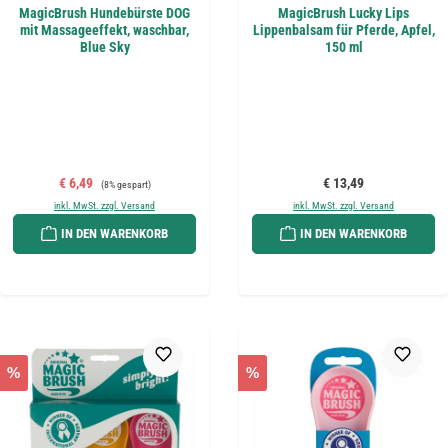
MagicBrush Hundebürste DOG
MagicBrush Lucky Lips
mit Massageeffekt, waschbar,
Lippenbalsam für Pferde, Apfel,
Blue Sky
150 ml
Verkaufspreis:
Regulärer Preis:
Regulärer Preis:
€ 6,49
€ 13,49
(8% gespart)
inkl. MwSt. zzgl. Versand
inkl. MwSt. zzgl. Versand
IN DEN WARENKORB
IN DEN WARENKORB
%
%