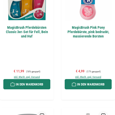
MagicBrush Pferdebürsten
MagicBrush Pink Pony
Classic 3er-Set für Fell, Bein
Pferdebürste, pink bedruckt,
und Huf
massierende Borsten
Verkaufspreis:
Regulärer Preis:
Verkaufspreis:
Regulärer Preis:
€ 11,99
€ 4,99
(18% gespart)
(17% gespart)
inkl. MwSt. zzgl. Versand
inkl. MwSt. zzgl. Versand
IN DEN WARENKORB
IN DEN WARENKORB