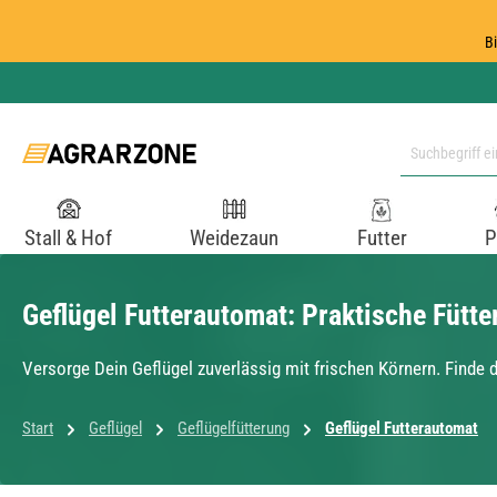
 Hauptinhalt springen
Zur Suche springen
Zur Hauptnavigation springen
B
Stall & Hof
Weidezaun
Futter
P
Geflügel Futterautomat: Praktische Fütte
Versorge Dein Geflügel zuverlässig mit frischen Körnern. Finde
Start
Geflügel
Geflügelfütterung
Geflügel Futterautomat