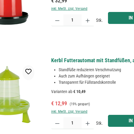
Regulärer Preis:
€ 32,99
inkl. MwSt. zzgl. Versand
Produkt Anzahl: Gib den gewünschten Wert ein ode
IN
Stk.
Kerbl Futterautomat mit Standfüßen, a
Standfüße reduzieren Verschmutzung
Auch zum Aufhängen geeignet
Transparent für Füllstandskontrolle
Varianten ab
€ 10,49
Verkaufspreis:
Regulärer Preis:
€ 12,99
(19% gespart)
inkl. MwSt. zzgl. Versand
Produkt Anzahl: Gib den gewünschten Wert ein ode
IN
Stk.