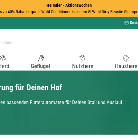
Heimtier - Aktionswochen
is zu 40% Rabatt + gratis Wahl Conditioner zu jedem 5l Wahl Dirty Beastie Shampo
📦
Kost
ferd
Geflügel
Nutztiere
Haustiere
rung für Deinen Hof
 den passenden Futterautomaten für Deinen Stall und Auslauf.