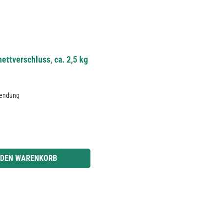
ettverschluss, ca. 2,5 kg
wendung
r benutze die Schaltflächen um die Anzahl zu erhöhen oder zu reduzieren.
 DEN WARENKORB