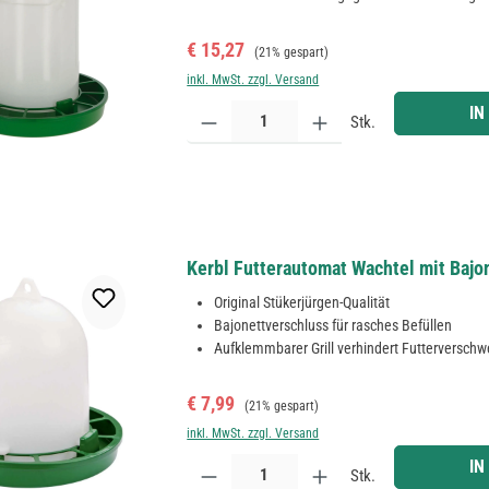
Verkaufspreis:
Regulärer Preis:
€ 15,27
(21% gespart)
inkl. MwSt. zzgl. Versand
Produkt Anzahl: Gib den gewünschten Wert ein ode
IN
Stk.
Kerbl Futterautomat Wachtel mit Bajon
Original Stükerjürgen-Qualität
Bajonettverschluss für rasches Befüllen
Aufklemmbarer Grill verhindert Futterversch
Verkaufspreis:
Regulärer Preis:
€ 7,99
(21% gespart)
inkl. MwSt. zzgl. Versand
Produkt Anzahl: Gib den gewünschten Wert ein ode
IN
Stk.