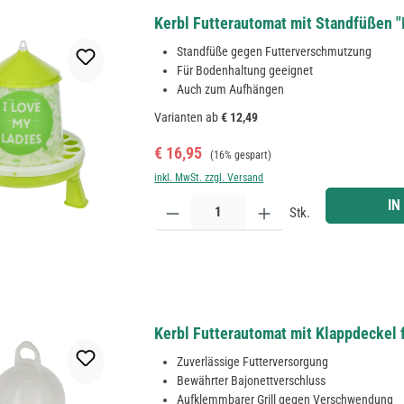
Kerbl Futterautomat mit Standfüßen "I 
Standfüße gegen Futterverschmutzung
Für Bodenhaltung geeignet
Auch zum Aufhängen
Varianten ab
€ 12,49
Verkaufspreis:
Regulärer Preis:
€ 16,95
(16% gespart)
inkl. MwSt. zzgl. Versand
Produkt Anzahl: Gib den gewünschten Wert ein ode
IN
Stk.
Kerbl Futterautomat mit Klappdeckel 
Zuverlässige Futterversorgung
Bewährter Bajonettverschluss
Aufklemmbarer Grill gegen Verschwendung