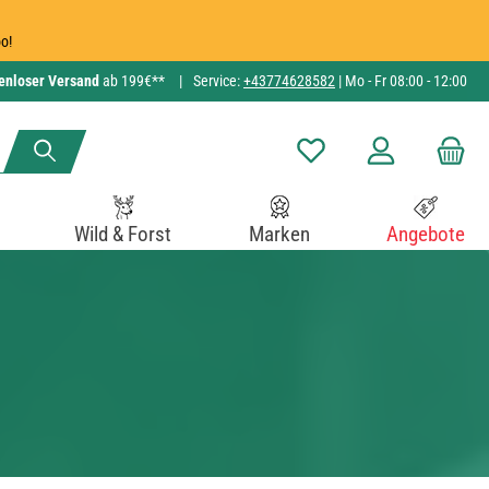
o!
enloser Versand
ab 199€**
|
Service:
+43774628582
| Mo - Fr 08:00 - 12:00
Du hast 0 Produkte auf de
Wild & Forst
Marken
Angebote