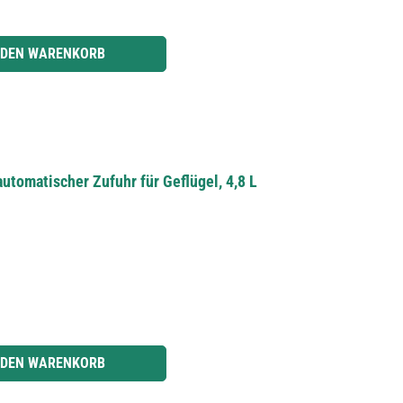
r benutze die Schaltflächen um die Anzahl zu erhöhen oder zu reduzieren.
 DEN WARENKORB
utomatischer Zufuhr für Geflügel, 4,8 L
r benutze die Schaltflächen um die Anzahl zu erhöhen oder zu reduzieren.
 DEN WARENKORB