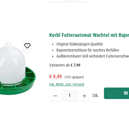
Kerbl Futterautomat Wachtel mit Bajon
Original Stükerjürgen-Qualität
Bajonettverschluss für rasches Befüllen
Aufklemmbarer Grill verhindert Futterversch
Varianten ab
€ 7,99
Verkaufspreis:
Regulärer Preis:
€ 9,49
(16% gespart)
inkl. MwSt. zzgl. Versand
Produkt Anzahl: Gib den gewünschten Wert ein ode
IN
Stk.