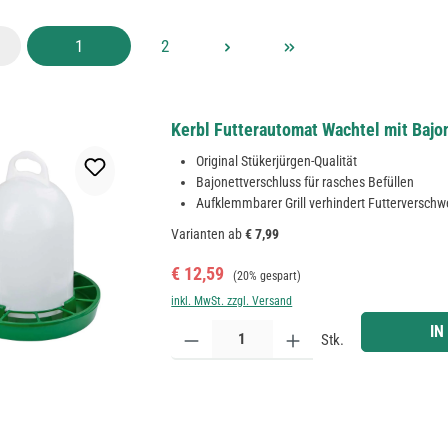
Seite
Seite
1
2
Kerbl Futterautomat Wachtel mit Bajon
Original Stükerjürgen-Qualität
Bajonettverschluss für rasches Befüllen
Aufklemmbarer Grill verhindert Futterversch
Varianten ab
€ 7,99
Verkaufspreis:
Regulärer Preis:
€ 12,59
(20% gespart)
inkl. MwSt. zzgl. Versand
Produkt Anzahl: Gib den gewünschten Wert ein ode
IN
Stk.