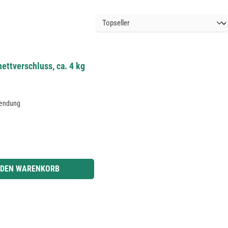
ettverschluss, ca. 4 kg
wendung
r benutze die Schaltflächen um die Anzahl zu erhöhen oder zu reduzieren.
 DEN WARENKORB