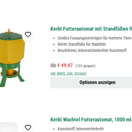
Kerbl Futterautomat mit Standfüßen f
Großes Fassungsvermögen für mehrere Tiere
Breite Standfüße für Stabilität
Bruchfester, lebensmittelechter Kunststoff
Verkaufspreis:
Regulärer Preis:
Ab
€ 49,47
(12% gespart)
inkl. MwSt. zzgl. Versand
Optionen anzeigen
Kerbl Wachtel Futterautomat, 1000 ml
Kunststoff, lebensmittelecht