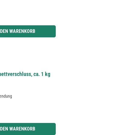
r benutze die Schaltflächen um die Anzahl zu erhöhen oder zu reduzieren.
 DEN WARENKORB
ettverschluss, ca. 1 kg
wendung
r benutze die Schaltflächen um die Anzahl zu erhöhen oder zu reduzieren.
 DEN WARENKORB