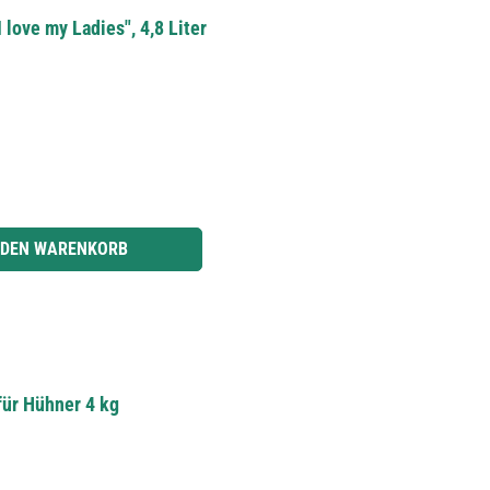
love my Ladies", 4,8 Liter
r benutze die Schaltflächen um die Anzahl zu erhöhen oder zu reduzieren.
 DEN WARENKORB
für Hühner 4 kg