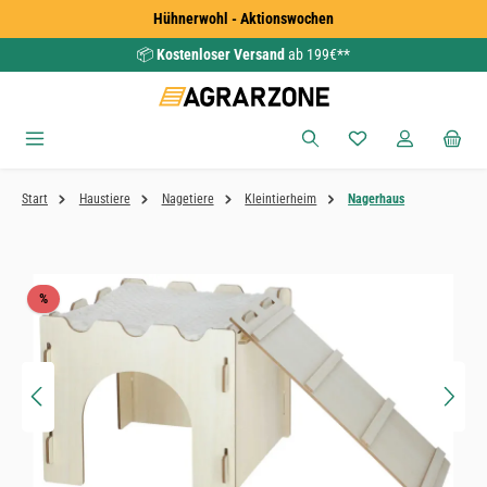
Hühnerwohl - Aktionswochen
Zum Hauptinhalt springen
📦
Kostenloser Versand
ab 199€**
Du hast 0 Produkte
Start
Haustiere
Nagetiere
Kleintierheim
Nagerhaus
Bildergalerie überspringen
Rabatt
%