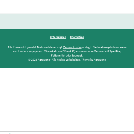
Unternehmen
Information
Alle Preise inkl. gesetzl. Mehrwertsteuer zzgl.
Versandkosten
und ggf. Nachnahmegebühren, wenn
nicht anders angegeben. **innerhalb von DE und AT, ausgenommen Versand mit Spedition,
Futtermittel oder Sperrgut.
© 2026 Agrarzone - Alle Rechte vorbehalten. Theme by Agrarzone