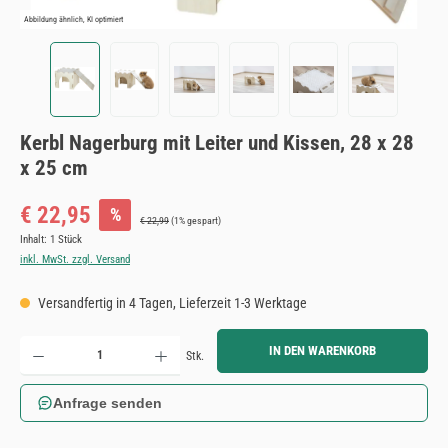
Abbildung ähnlich, KI optimiert
Kerbl Nagerburg mit Leiter und Kissen, 28 x 28
x 25 cm
Verkaufspreis:
€ 22,95
%
Regulärer Preis:
€ 22,99
(1% gespart)
Inhalt:
1 Stück
inkl. MwSt. zzgl. Versand
Versandfertig in 4 Tagen, Lieferzeit 1-3 Werktage
Produkt Anzahl: Gib den gewünschten Wert ein oder benutze die Schaltflächen um die Anzahl zu erh
IN DEN WARENKORB
Stk.
Anfrage senden