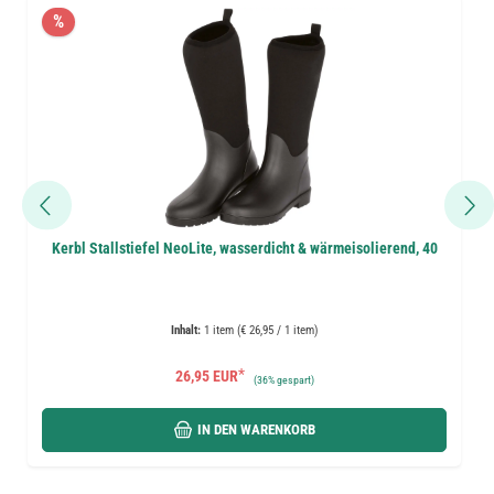
%
Kerbl Stallstiefel NeoLite, wasserdicht & wärmeisolierend, 40
Inhalt:
1 item (€ 26,95 / 1 item)
*
26,95 EUR
(
36%
gespart)
IN DEN WARENKORB