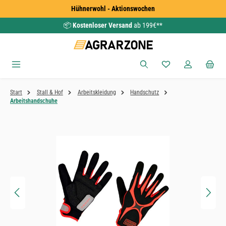
Hühnerwohl - Aktionswochen
Zum Hauptinhalt springen
📦
Kostenloser Versand
ab 199€**
Du hast 0 Produkte
Start
Stall & Hof
Arbeitskleidung
Handschutz
Arbeitshandschuhe
Bildergalerie überspringen