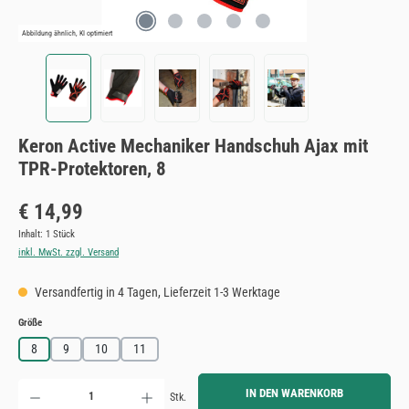
Abbildung ähnlich, KI optimiert
Keron Active Mechaniker Handschuh Ajax mit
TPR-Protektoren, 8
Regulärer Preis:
€ 14,99
Inhalt:
1 Stück
inkl. MwSt. zzgl. Versand
Versandfertig in 4 Tagen, Lieferzeit 1-3 Werktage
auswählen
Größe
8
9
10
11
Produkt Anzahl: Gib den gewünschten Wert ein oder benutze die Schaltflächen um die Anzahl zu erh
IN DEN WARENKORB
Stk.