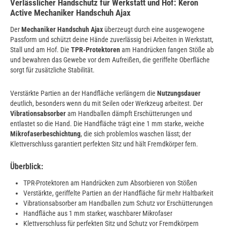
Verlässlicher Handschutz für Werkstatt und Hof: Keron
Active Mechaniker Handschuh Ajax
Der
Mechaniker Handschuh Ajax
überzeugt durch eine ausgewogene
Passform und schützt deine Hände zuverlässig bei Arbeiten in Werkstatt,
Stall und am Hof. Die
TPR-Protektoren
am Handrücken fangen Stöße ab
und bewahren das Gewebe vor dem Aufreißen, die geriffelte Oberfläche
sorgt für zusätzliche Stabilität.
Verstärkte Partien an der Handfläche verlängern die
Nutzungsdauer
deutlich, besonders wenn du mit Seilen oder Werkzeug arbeitest. Der
Vibrationsabsorber
am Handballen dämpft Erschütterungen und
entlastet so die Hand. Die Handfläche trägt eine 1 mm starke, weiche
Mikrofaserbeschichtung
, die sich problemlos waschen lässt; der
Klettverschluss garantiert perfekten Sitz und hält Fremdkörper fern.
Überblick:
TPR-Protektoren am Handrücken zum Absorbieren von Stößen
Verstärkte, geriffelte Partien an der Handfläche für mehr Haltbarkeit
Vibrationsabsorber am Handballen zum Schutz vor Erschütterungen
Handfläche aus 1 mm starker, waschbarer Mikrofaser
Klettverschluss für perfekten Sitz und Schutz vor Fremdkörpern