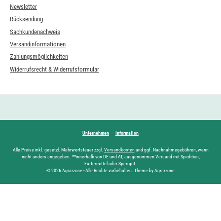
Newsletter
Rücksendung
Sachkundenachweis
Versandinformationen
Zahlungsmöglichkeiten
Widerrufsrecht & Widerrufsformular
Unternehmen
Information
Alle Preise inkl. gesetzl. Mehrwertsteuer zzgl.
Versandkosten
und ggf. Nachnahmegebühren, wenn
nicht anders angegeben. **innerhalb von DE und AT, ausgenommen Versand mit Spedition,
Futtermittel oder Sperrgut.
© 2026 Agrarzone - Alle Rechte vorbehalten. Theme by Agrarzone