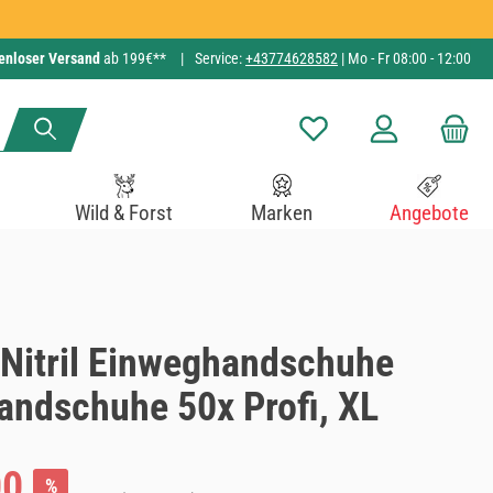
enloser Versand
ab 199€**
|
Service:
+43774628582
| Mo - Fr 08:00 - 12:00
Du hast 0 Produkte auf de
Wild & Forst
Marken
Angebote
 Nitril Einweghandschuhe
andschuhe 50x Profi, XL
:
00
%