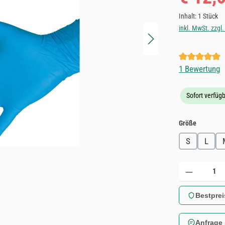
Inhalt:
1 Stück
inkl. MwSt. zzgl
Durchschnittl
1 Bewertung
Sofort verfügb
auswähle
Größe
S
L
Produkt Anzahl: 
Bestprei
Anfrage