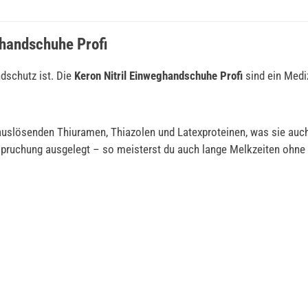
ghandschuhe Profi
ndschutz ist. Die
Keron Nitril Einweghandschuhe Profi
sind ein Medi
gieauslösenden Thiuramen, Thiazolen und Latexproteinen, was sie au
eanspruchung ausgelegt – so meisterst du auch lange Melkzeiten oh