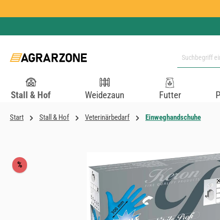
 Hauptinhalt springen
Zur Suche springen
Zur Hauptnavigation springen
Stall & Hof
Weidezaun
Futter
P
Start
Stall & Hof
Veterinärbedarf
Einweghandschuhe
Bildergalerie überspringen
Rabatt
%