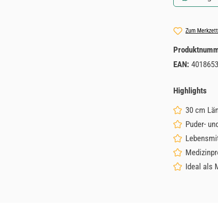
Zum Merkzett
Produktnum
EAN:
401865
Highlights
30 cm Län
Puder- und
Lebensmit
Medizinpr
Ideal als