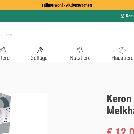
Hühnerwohl - Aktionswochen
📦
Kost
ferd
Geflügel
Nutztiere
Haustiere
Keron
Melkh
Verkaufspreis
€ 12,