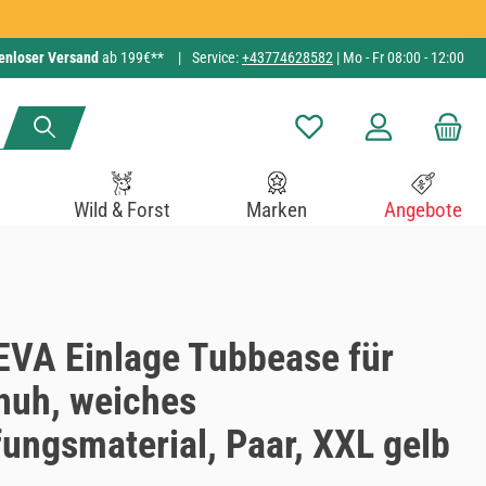
enloser Versand
ab 199€**
|
Service:
+43774628582
| Mo - Fr 08:00 - 12:00
Du hast 0 Produkte auf de
Wild & Forst
Marken
Angebote
EVA Einlage Tubbease für
huh, weiches
ungsmaterial, Paar, XXL gelb