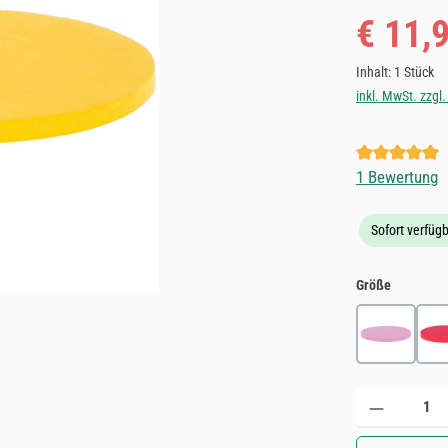
Verkaufspreis
€ 11,
Inhalt:
1 Stück
inkl. MwSt. zzgl
Durchschnittl
1 Bewertung
Sofort verfügb
auswähle
Größe
EVA Einla
Produkt Anzahl: 