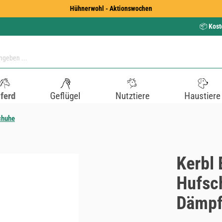
Hühnerwohl - Aktionswochen
📦
Kost
ferd
Geflügel
Nutztiere
Haustiere
chuhe
Kerbl 
Hufsc
Dämpf