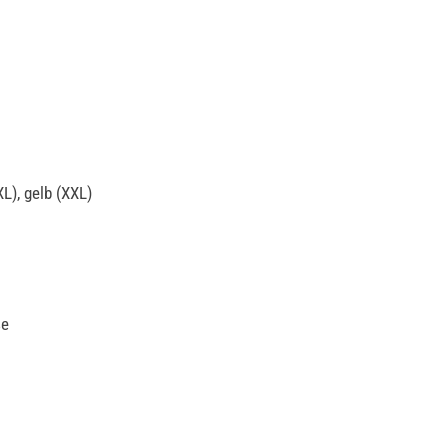
XL), gelb (XXL)
ße