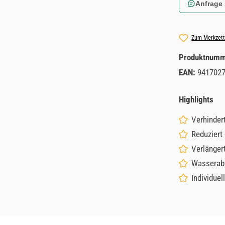
Anfrage
Zum Merkzett
Produktnum
EAN:
941702
Highlights
Verhinder
Reduziert
Verlänger
Wasserabw
Individuel