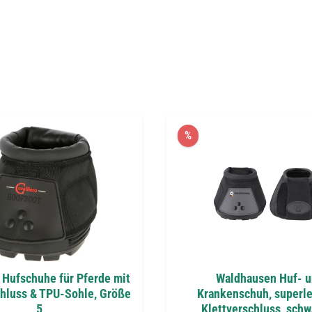
%
 Hufschuhe für Pferde mit
Waldhausen Huf- 
chluss & TPU-Sohle, Größe
Krankenschuh, superle
5
Klettverschluss, schw