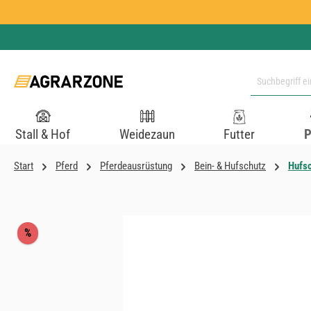
 Hauptinhalt springen
Zur Suche springen
Zur Hauptnavigation springen
Stall & Hof
Weidezaun
Futter
P
Start
Pferd
Pferdeausrüstung
Bein- & Hufschutz
Hufs
Bildergalerie überspringen
Rabatt
%