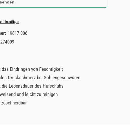
 senden
el hinzufügen
mer:
19817-006
7274009
t das Eindringen von Feuchtigkeit
 den Druckschmerz bei Sohlengeschwüren
t die Lebensdauer des Hufschuhs
eisend und leicht zu reinigen
l zuschneidbar