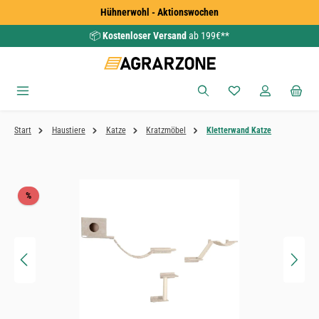
Hühnerwohl - Aktionswochen
Zum Hauptinhalt springen
📦
Kostenloser Versand
ab 199€**
Du hast 0 Produkte
Start
Haustiere
Katze
Kratzmöbel
Kletterwand Katze
Bildergalerie überspringen
Rabatt
%