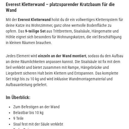
Everest Kletterwand – platzsparender Kratzbaum für die
Wand
Mit der
Everest Kletterwand
holst du dir ein vollwertiges Klettersystem für
deine Katze ins Wohnzimmer, ganz ohne wertvolle Bodenfläche zu
opfern. Das
9-teilige Set
aus Trittbrettern, Sisalsäule, Hängematte und
Höhle eignet sich besonders für Wohnungskatzen, die viel Beschäftigung
in kleinen Räumen brauchen.
Jedes Element wird
einzeln an der Wand montiert
, sodass du den Aufbau
an deine Räumlichkeiten anpassen kannst. Die Sisalsäule ist fix mit dem
Seil verklebt und bietet zusammen mit Rampe, Hängebrücke und
Liegebrett sicheren Halt beim Klettern und Entspannen. Das komplette
Set trägt bis zu 10 kg und wird inklusive Wandmontagematerial und
Aufbauanleitung geliefert.
Im Überblick:
Zum Befestigen an der Wand
Belastbar bis 10 kg
9 Teile
Sisal fest mit der Säule verklebt