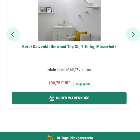
Kerbl Katzenkletterwand Top XL, 7-teilig, Massivholz
Inhalt:
1 item (€ 100,75 / 1 item)
*
100,75 EUR
(
35%
gespart)
IN DEN WARENKORB
30-Tage Rückgaberecht