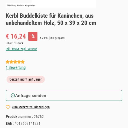
Abbildung ähnlich, KI optimiert
Kerbl Buddelkiste für Kaninchen, aus
unbehandeltem Holz, 50 x 39 x 20 cm
Verkaufspreis:
€ 16,24
%
Regulärer Preis:
€ 24,99
(36% gespart)
Inhalt:
1 Stück
inkl. MwSt. zzgl. Versand
Durchschnittliche Bewertung von 5 von 5 Sternen
1 Bewertung
Derzeit nicht auf Lager.
Anfrage senden
Zum Merkzettel hinzufügen
Produktnummer:
26762
EAN:
4018653141281