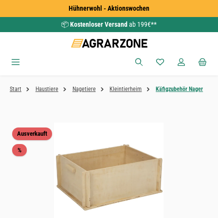
Hühnerwohl - Aktionswochen
Zum Hauptinhalt springen
📦
Kostenloser Versand
ab 199€**
Du hast 0 Produkte
Start
Haustiere
Nagetiere
Kleintierheim
Käfigzubehör Nager
Bildergalerie überspringen
Ausverkauft
Rabatt
%