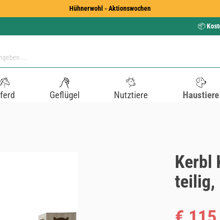
Hühnerwohl - Aktionswochen
📦
Kost
ferd
Geflügel
Nutztiere
Haustiere
Kerbl 
teilig
Verkaufspreis
€ 115