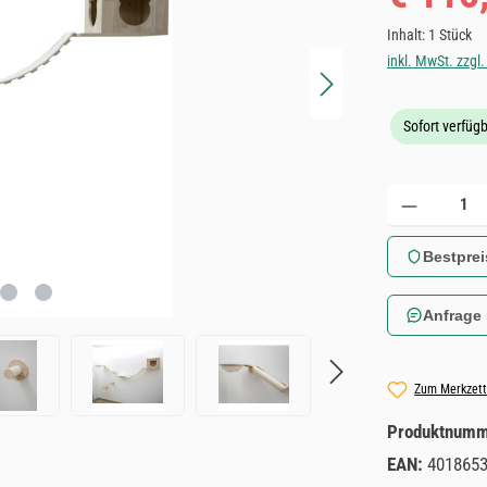
Inhalt:
1 Stück
inkl. MwSt. zzgl
Sofort verfügb
Produkt Anzahl: 
Bestprei
Anfrage
Zum Merkzett
Produktnum
EAN:
401865