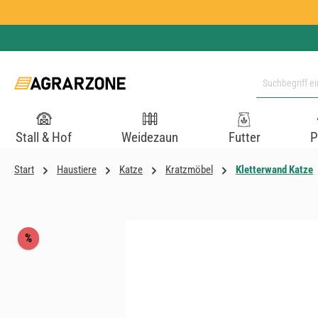
 Hauptinhalt springen
Zur Suche springen
Zur Hauptnavigation springen
Stall & Hof
Weidezaun
Futter
P
Start
Haustiere
Katze
Kratzmöbel
Kletterwand Katze
Bildergalerie überspringen
Rabatt
%