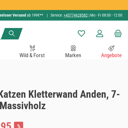
enloser Versand
ab 199€**
|
Service:
+43774628582
| Mo - Fr 08:00 - 12:00
Du hast 0 Produkte auf de
Wild & Forst
Marken
Angebote
Katzen Kletterwand Anden, 7-
, Massivholz
:
,95
%