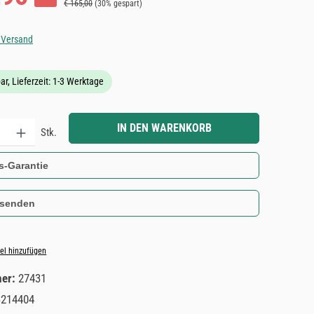
Regulärer Preis:
€ 165,00
(30% gespart)
. Versand
ar, Lieferzeit: 1-3 Werktage
Gib den gewünschten Wert ein oder benutze die Schaltflächen um die Anzahl zu e
IN DEN WARENKORB
Stk.
s-Garantie
 senden
el hinzufügen
mer:
27431
3214404