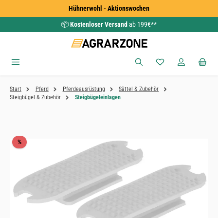
Hühnerwohl - Aktionswochen
Zum Hauptinhalt springen
📦
Kostenloser Versand
ab 199€**
Du hast 0 Produkte
Start
Pferd
Pferdeausrüstung
Sättel & Zubehör
Steigbügel & Zubehör
Steigbügeleinlagen
Bildergalerie überspringen
Rabatt
%