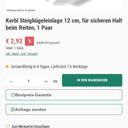
Abbildung ähnlich, KI optimiert
Kerbl Steigbügeleinlage 12 cm, für sicheren Halt
beim Reiten, 1 Paar
Verkaufspreis:
€ 2,92
%
Regulärer Preis:
€ 4,49
(35% gespart)
Inhalt:
1 Stück
inkl. MwSt. zzgl. Versand
Versandfertig in 4 Tagen, Lieferzeit 1-3 Werktage
Produkt Anzahl: Gib den gewünschten Wert ein oder benutze die Schaltflächen um die Anzahl zu erh
IN DEN WARENKORB
Stk.
Bestpreis-Garantie
Anfrage senden
Zum Merkzettel hinzufügen