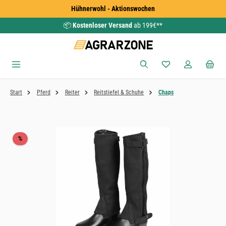
Hühnerwohl - Aktionswochen
Zum Hauptinhalt springen
📦
Kostenloser Versand
ab 199€**
Du hast 0 Produkte
Start
Pferd
Reiter
Reitstiefel & Schuhe
Chaps
Bildergalerie überspringen
Rabatt
%