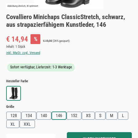
Abbildung ähnlich, KI optimiert
Covalliero Minichaps ClassicStretch, schwarz,
aus strapazierfähigem Kunstleder, 146
Verkaufspreis:
€ 14,94
%
Regulärer Preis:
€ 19,99
(26% gespart)
Inhalt:
1 Stück
inkl. MwSt. zzgl. Versand
Sofort verfügbar, Lieferzeit: 1-3 Werktage
auswählen
Hersteller Farbe
schwarz
auswählen
Größe
128
134
140
146
152
XS
S
M
L
XL
XXL
Produkt Anzahl: Gib den gewünschten Wert ein oder benutze die Schaltflächen um die Anzahl zu erh