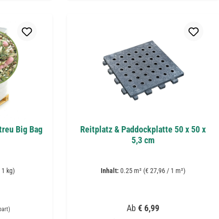
reu Big Bag
Reitplatz & Paddockplatte 50 x 50 x
5,3 cm
 1 kg)
Inhalt:
0.25 m²
(€ 27,96 / 1 m²)
 Preis:
Regulärer Preis:
Ab
€ 6,99
part)