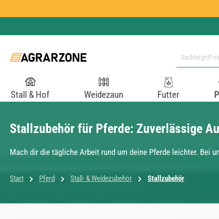
 Hauptinhalt springen
Zur Suche springen
Zur Hauptnavigation springen
Stall & Hof
Weidezaun
Futter
P
Stallzubehör für Pferde: Zuverlässige A
Mach dir die tägliche Arbeit rund um deine Pferde leichter. Bei u
Start
Pferd
Stall- & Weidezubehör
Stallzubehör