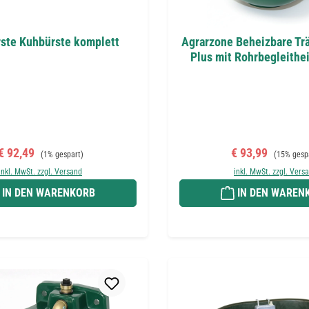
ste Kuhbürste komplett
Agrarzone Beheizbare Tr
Plus mit Rohrbegleithe
Verkaufspreis:
Regulärer Preis:
Verkaufspreis:
Regulärer 
€ 92,49
€ 93,99
(1% gespart)
(15% gesp
inkl. MwSt. zzgl. Versand
inkl. MwSt. zzgl. Vers
IN DEN WARENKORB
IN DEN WAREN