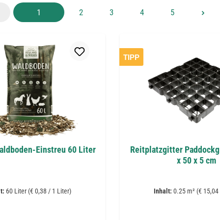
Seite
Seite
Seite
Seite
Seite
1
2
3
4
5
TIPP
ldboden-Einstreu 60 Liter
Reitplatzgitter Paddockg
x 50 x 5 cm
lt:
60 Liter
(€ 0,38 / 1 Liter)
Inhalt:
0.25 m²
(€ 15,04