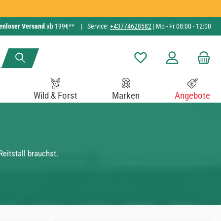
enloser Versand
ab 199€**
|
Service:
+43774628582
| Mo - Fr 08:00 - 12:00
Du hast 0 Produkte auf de
Wild & Forst
Marken
Angebote
Reitstall brauchst.