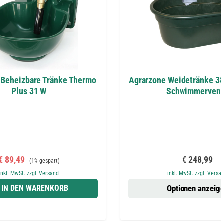
 Beheizbare Tränke Thermo
Agrarzone Weidetränke 38
Plus 31 W
Schwimmervent
Verkaufspreis:
Regulärer Preis:
Regulärer P
€ 89,49
€ 248,99
(1% gespart)
inkl. MwSt. zzgl. Versand
inkl. MwSt. zzgl. Vers
IN DEN WARENKORB
Optionen anzeig