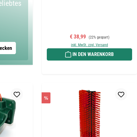
eliebtes
Verkaufspreis:
Regulärer Preis:
€ 38,99
(22% gespart)
inkl. MwSt. zzgl. Versand
decken
IN DEN WARENKORB
%