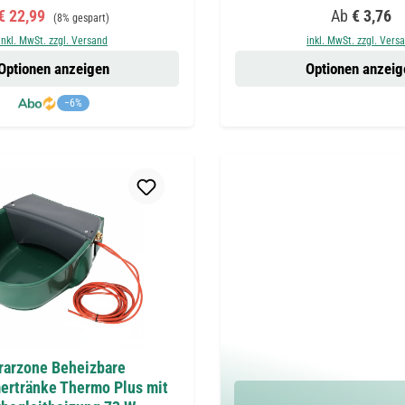
Verkaufspreis:
Regulärer Preis:
Regulärer Pr
€ 22,99
Ab
€ 3,76
(8% gespart)
inkl. MwSt. zzgl. Versand
inkl. MwSt. zzgl. Vers
Optionen anzeigen
Optionen anzeig
−6%
rarzone Beheizbare
rtränke Thermo Plus mit