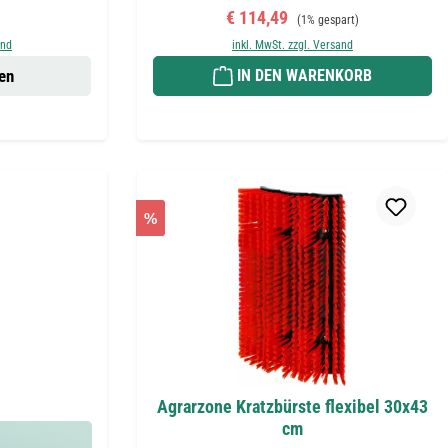
eis:
Verkaufspreis:
Regulärer Preis:
€ 114,49
(1% gespart)
and
inkl. MwSt. zzgl. Versand
en
IN DEN WARENKORB
%
Agrarzone Kratzbürste flexibel 30x43
cm