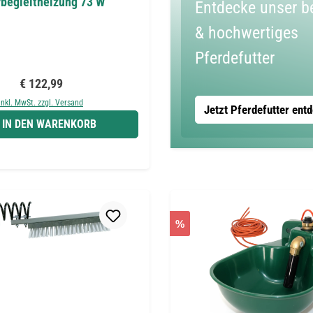
begleitheizung 73 W
Entdecke unser b
& hochwertiges
Pferdefutter
Regulärer Preis:
€ 122,99
inkl. MwSt. zzgl. Versand
Jetzt Pferdefutter ent
IN DEN WARENKORB
%