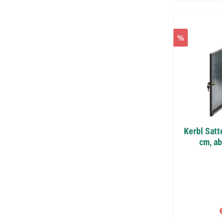
%
Kerbl Sat
cm, ab
V