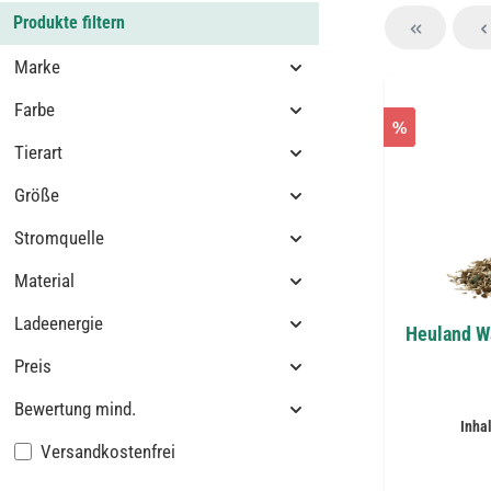
Produkte filtern
Marke
Farbe
%
Tierart
Größe
Stromquelle
Material
Ladeenergie
Heuland Wa
Preis
Bewertung mind.
Inha
Filter hinzufügen: Versandkostenfrei
Versandkostenfrei