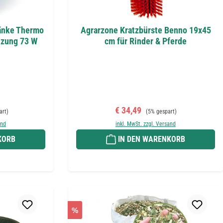
änke Thermo
Agrarzone Kratzbürste Benno 19x45
izung 73 W
cm für Rinder & Pferde
Preis:
Verkaufspreis:
Regulärer Preis:
€ 34,49
art)
(5% gespart)
and
inkl. MwSt. zzgl. Versand
KORB
IN DEN WARENKORB
%