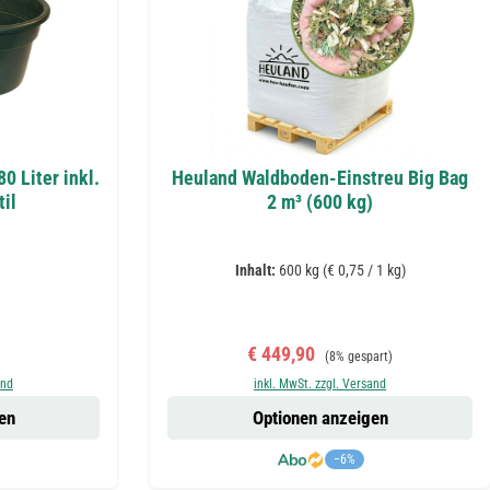
0 Liter inkl.
Heuland Waldboden-Einstreu Big Bag
il
2 m³ (600 kg)
Inhalt:
600 kg
(€ 0,75 / 1 kg)
reis:
Verkaufspreis:
Regulärer Preis:
€ 449,90
(8% gespart)
and
inkl. MwSt. zzgl. Versand
en
Optionen anzeigen
−6%