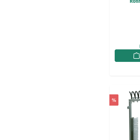
Rohr
%