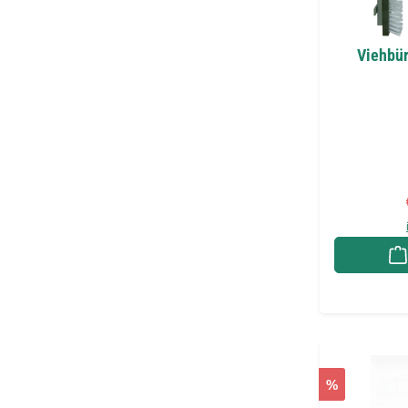
Viehbür
%