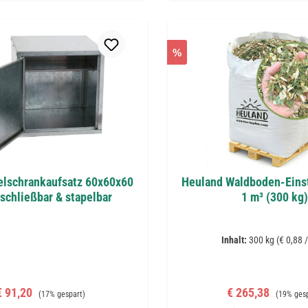
%
telschrankaufsatz 60x60x60
Heuland Waldboden-Einst
schließbar & stapelbar
1 m³ (300 kg)
Inhalt:
300 kg
(€ 0,88 /
erkaufspreis:
Regulärer Preis:
Verkaufspreis:
Regulärer
€ 91,20
€ 265,38
(17% gespart)
(19% ges