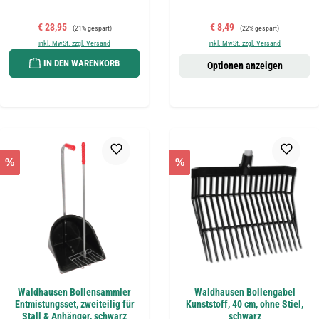
Verkaufspreis:
Regulärer Preis:
Verkaufspreis:
Regulärer Preis:
€ 23,95
€ 8,49
(21% gespart)
(22% gespart)
inkl. MwSt. zzgl. Versand
inkl. MwSt. zzgl. Versand
IN DEN WARENKORB
Optionen anzeigen
%
%
Waldhausen Bollensammler
Waldhausen Bollengabel
Entmistungsset, zweiteilig für
Kunststoff, 40 cm, ohne Stiel,
Stall & Anhänger, schwarz
schwarz