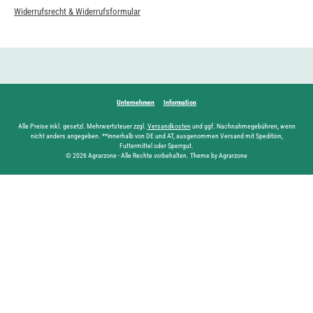
Widerrufsrecht & Widerrufsformular
Unternehmen
Information
Alle Preise inkl. gesetzl. Mehrwertsteuer zzgl.
Versandkosten
und ggf. Nachnahmegebühren, wenn
nicht anders angegeben. **innerhalb von DE und AT, ausgenommen Versand mit Spedition,
Futtermittel oder Sperrgut.
© 2026 Agrarzone - Alle Rechte vorbehalten. Theme by Agrarzone