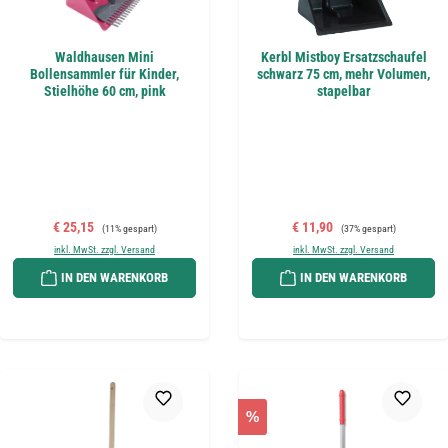
Waldhausen Mini
Kerbl Mistboy Ersatzschaufel
Bollensammler für Kinder,
schwarz 75 cm, mehr Volumen,
Stielhöhe 60 cm, pink
stapelbar
Verkaufspreis:
Regulärer Preis:
Verkaufspreis:
Regulärer Preis:
€ 25,15
€ 11,90
(11% gespart)
(37% gespart)
inkl. MwSt. zzgl. Versand
inkl. MwSt. zzgl. Versand
IN DEN WARENKORB
IN DEN WARENKORB
%