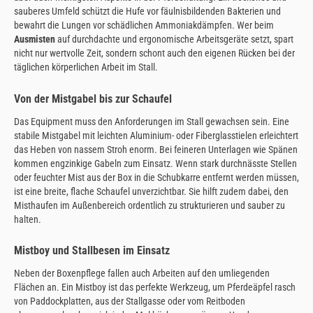
sauberes Umfeld schützt die Hufe vor fäulnisbildenden Bakterien und
bewahrt die Lungen vor schädlichen Ammoniakdämpfen. Wer beim
Ausmisten
auf durchdachte und ergonomische Arbeitsgeräte setzt, spart
nicht nur wertvolle Zeit, sondern schont auch den eigenen Rücken bei der
täglichen körperlichen Arbeit im Stall.
Von der Mistgabel bis zur Schaufel
Das Equipment muss den Anforderungen im Stall gewachsen sein. Eine
stabile Mistgabel mit leichten Aluminium- oder Fiberglasstielen erleichtert
das Heben von nassem Stroh enorm. Bei feineren Unterlagen wie Spänen
kommen engzinkige Gabeln zum Einsatz. Wenn stark durchnässte Stellen
oder feuchter Mist aus der Box in die Schubkarre entfernt werden müssen,
ist eine breite, flache Schaufel unverzichtbar. Sie hilft zudem dabei, den
Misthaufen im Außenbereich ordentlich zu strukturieren und sauber zu
halten.
Mistboy und Stallbesen im Einsatz
Neben der Boxenpflege fallen auch Arbeiten auf den umliegenden
Flächen an. Ein Mistboy ist das perfekte Werkzeug, um Pferdeäpfel rasch
von Paddockplatten, aus der Stallgasse oder vom Reitboden