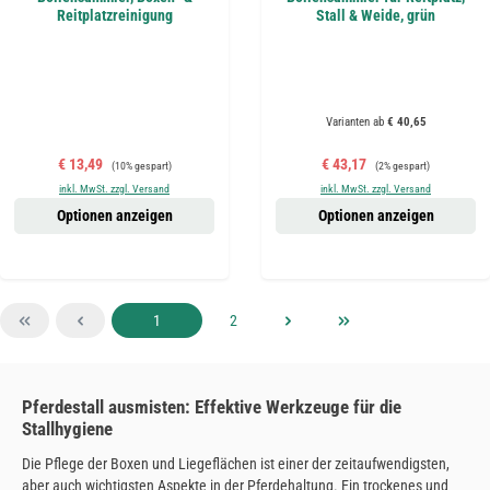
Reitplatzreinigung
Stall & Weide, grün
Varianten ab
€ 40,65
Verkaufspreis:
Regulärer Preis:
Verkaufspreis:
Regulärer Preis:
€ 13,49
€ 43,17
(10% gespart)
(2% gespart)
inkl. MwSt. zzgl. Versand
inkl. MwSt. zzgl. Versand
Optionen anzeigen
Optionen anzeigen
Seite
Seite
1
2
Pferdestall ausmisten: Effektive Werkzeuge für die
Stallhygiene
Die Pflege der Boxen und Liegeflächen ist einer der zeitaufwendigsten,
aber auch wichtigsten Aspekte in der Pferdehaltung. Ein trockenes und