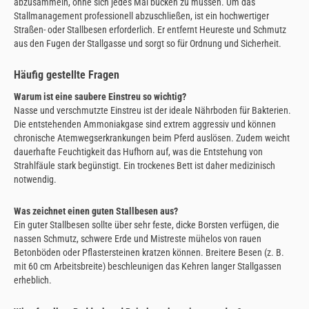
abzusammeln, ohne sich jedes Mal bücken zu müssen. Um das
Stallmanagement professionell abzuschließen, ist ein hochwertiger
Straßen- oder Stallbesen erforderlich. Er entfernt Heureste und Schmutz
aus den Fugen der Stallgasse und sorgt so für Ordnung und Sicherheit.
Häufig gestellte Fragen
Warum ist eine saubere Einstreu so wichtig?
Nasse und verschmutzte Einstreu ist der ideale Nährboden für Bakterien.
Die entstehenden Ammoniakgase sind extrem aggressiv und können
chronische Atemwegserkrankungen beim Pferd auslösen. Zudem weicht
dauerhafte Feuchtigkeit das Hufhorn auf, was die Entstehung von
Strahlfäule stark begünstigt. Ein trockenes Bett ist daher medizinisch
notwendig.
Was zeichnet einen guten Stallbesen aus?
Ein guter Stallbesen sollte über sehr feste, dicke Borsten verfügen, die
nassen Schmutz, schwere Erde und Mistreste mühelos von rauen
Betonböden oder Pflastersteinen kratzen können. Breitere Besen (z. B.
mit 60 cm Arbeitsbreite) beschleunigen das Kehren langer Stallgassen
erheblich.