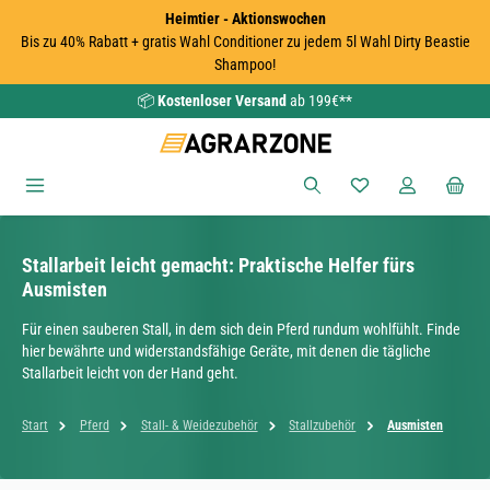
Heimtier - Aktionswochen
Zum Hauptinhalt springen
Bis zu 40% Rabatt + gratis Wahl Conditioner zu jedem 5l Wahl Dirty Beastie
Shampoo!
📦
Kostenloser Versand
ab 199€**
Du hast 0 Produkte
Stallarbeit leicht gemacht: Praktische Helfer fürs
Ausmisten
Für einen sauberen Stall, in dem sich dein Pferd rundum wohlfühlt. Finde
hier bewährte und widerstandsfähige Geräte, mit denen die tägliche
Stallarbeit leicht von der Hand geht.
Start
Pferd
Stall- & Weidezubehör
Stallzubehör
Ausmisten