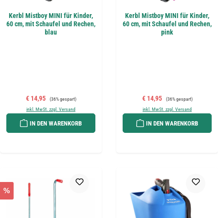
Kerbl Mistboy MINI für Kinder,
Kerbl Mistboy MINI für Kinder,
60 cm, mit Schaufel und Rechen,
60 cm, mit Schaufel und Rechen,
blau
pink
Verkaufspreis:
Regulärer Preis:
Verkaufspreis:
Regulärer Preis:
€ 14,95
€ 14,95
(36% gespart)
(36% gespart)
inkl. MwSt. zzgl. Versand
inkl. MwSt. zzgl. Versand
IN DEN WARENKORB
IN DEN WARENKORB
%