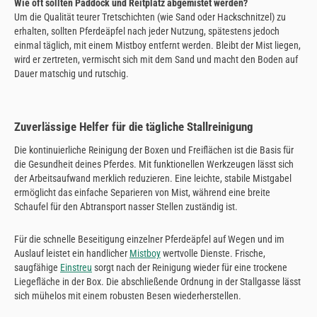
Wie oft sollten Paddock und Reitplatz abgemistet werden?
Um die Qualität teurer Tretschichten (wie Sand oder Hackschnitzel) zu
erhalten, sollten Pferdeäpfel nach jeder Nutzung, spätestens jedoch
einmal täglich, mit einem Mistboy entfernt werden. Bleibt der Mist liegen,
wird er zertreten, vermischt sich mit dem Sand und macht den Boden auf
Dauer matschig und rutschig.
Zuverlässige Helfer für die tägliche Stallreinigung
Die kontinuierliche Reinigung der Boxen und Freiflächen ist die Basis für
die Gesundheit deines Pferdes. Mit funktionellen Werkzeugen lässt sich
der Arbeitsaufwand merklich reduzieren. Eine leichte, stabile Mistgabel
ermöglicht das einfache Separieren von Mist, während eine breite
Schaufel für den Abtransport nasser Stellen zuständig ist.
Für die schnelle Beseitigung einzelner Pferdeäpfel auf Wegen und im
Auslauf leistet ein handlicher
Mistboy
wertvolle Dienste. Frische,
saugfähige
Einstreu
sorgt nach der Reinigung wieder für eine trockene
Liegefläche in der Box. Die abschließende Ordnung in der Stallgasse lässt
sich mühelos mit einem robusten Besen wiederherstellen.