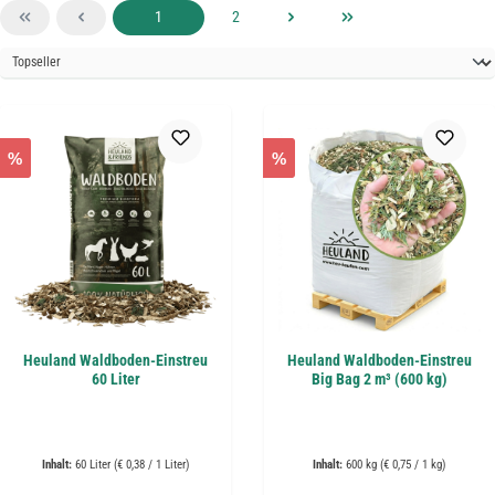
Seite
Seite
1
2
%
%
Heuland Waldboden-Einstreu
Heuland Waldboden-Einstreu
60 Liter
Big Bag 2 m³ (600 kg)
Inhalt:
60 Liter
(€ 0,38 / 1 Liter)
Inhalt:
600 kg
(€ 0,75 / 1 kg)