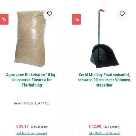
%
%
Agrarzone Dinkelstreu 15 kg -
Kerbl Mistboy Ersatzschaufel,
saugstarke Einstreu für
schwarz, 90 cm, mehr Volumen,
Tierhaltung
stapelbar
Inhalt:
15 kg
(€ 1,34 / 1 kg)
Verkaufspreis:
Regulärer Preis:
Verkaufspreis:
Regulärer Preis:
€ 20,17
€ 12,90
(18% gespart)
(32% gespart)
inkl. MwSt. zzgl. Versand
inkl. MwSt. zzgl. Versand