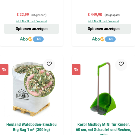
Verkaufspreis:
Regulärer Preis:
Verkaufspreis:
Regulärer Preis:
€ 22,99
€ 449,90
(8% gespart)
(8% gespart)
inkl. MwSt. zzgl. Versand
inkl. MwSt. zzgl. Versand
Optionen anzeigen
Optionen anzeigen
−6%
−6%
%
%
Heuland Waldboden-Einstreu
Kerbl Mistboy MINI für Kinder,
Big Bag 1 m³ (300 kg)
60 cm, mit Schaufel und Rechen,
grün