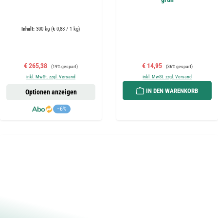
Inhalt:
300 kg
(€ 0,88 / 1 kg)
Verkaufspreis:
Regulärer Preis:
Verkaufspreis:
Regulärer Preis:
€ 265,38
€ 14,95
(19% gespart)
(36% gespart)
inkl. MwSt. zzgl. Versand
inkl. MwSt. zzgl. Versand
IN DEN WARENKORB
Optionen anzeigen
−6%