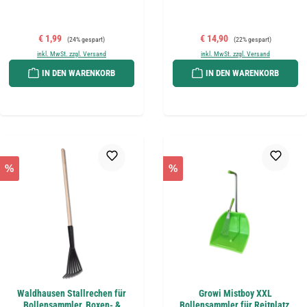
Verkaufspreis:
Regulärer Preis:
Verkaufspreis:
Regulärer Preis:
€ 1,99
€ 14,90
(24% gespart)
(22% gespart)
inkl. MwSt. zzgl. Versand
inkl. MwSt. zzgl. Versand
IN DEN WARENKORB
IN DEN WARENKORB
%
%
Waldhausen Stallrechen für
Growi Mistboy XXL
Bollensammler, Boxen- &
Bollensammler für Reitplatz,