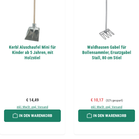
Kerbl Aluschaufel Mini für
Waldhausen Gabel für
Kinder ab 5 Jahren, mit
Bollensammler, Ersatzgabel
Holzstiel
Stall, 80 cm Stiel
Regulärer Preis:
Verkaufspreis:
Regulärer Preis:
€ 14,49
€ 10,17
(32% gespart)
inkl. MwSt. zzgl. Versand
inkl. MwSt. zzgl. Versand
IN DEN WARENKORB
IN DEN WARENKORB