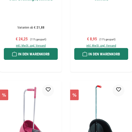
Varianten ab
€ 21,88
Verkaufspreis:
Regulärer Preis:
Verkaufspreis:
Regulärer Preis:
€ 24,25
€ 8,95
(11% gespart)
(11% gespart)
inkl. MwSt. zzgl. Versand
inkl. MwSt. zzgl. Versand
IN DEN WARENKORB
IN DEN WARENKORB
%
%