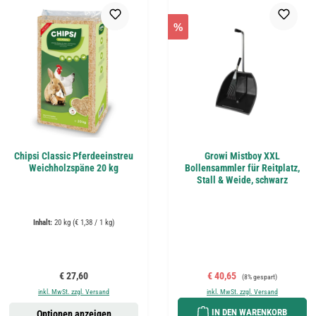
%
Chipsi Classic Pferdeeinstreu
Growi Mistboy XXL
Weichholzspäne 20 kg
Bollensammler für Reitplatz,
Stall & Weide, schwarz
Inhalt:
20 kg
(€ 1,38 / 1 kg)
Regulärer Preis:
Verkaufspreis:
Regulärer Preis:
€ 27,60
€ 40,65
(8% gespart)
inkl. MwSt. zzgl. Versand
inkl. MwSt. zzgl. Versand
IN DEN WARENKORB
Optionen anzeigen