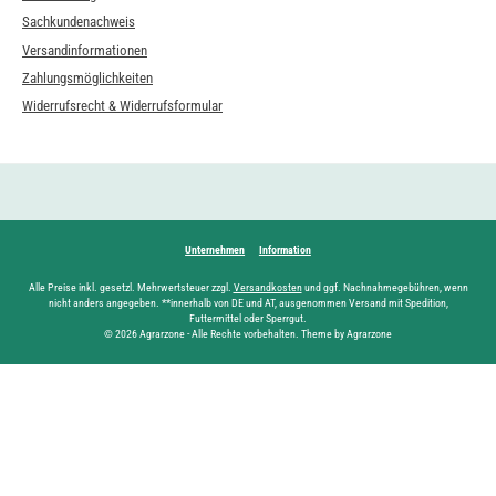
Sachkundenachweis
Versandinformationen
Zahlungsmöglichkeiten
Widerrufsrecht & Widerrufsformular
Unternehmen
Information
Alle Preise inkl. gesetzl. Mehrwertsteuer zzgl.
Versandkosten
und ggf. Nachnahmegebühren, wenn
nicht anders angegeben. **innerhalb von DE und AT, ausgenommen Versand mit Spedition,
Futtermittel oder Sperrgut.
© 2026 Agrarzone - Alle Rechte vorbehalten. Theme by Agrarzone