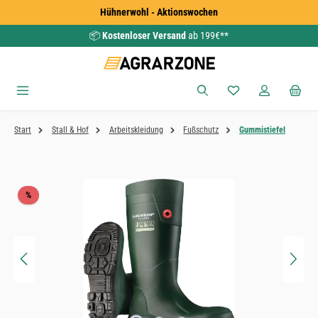
Hühnerwohl - Aktionswochen
Zum Hauptinhalt springen
📦
Kostenloser Versand
ab 199€**
Du hast 0 Produkte
Start
Stall & Hof
Arbeitskleidung
Fußschutz
Gummistiefel
Bildergalerie überspringen
Rabatt
%