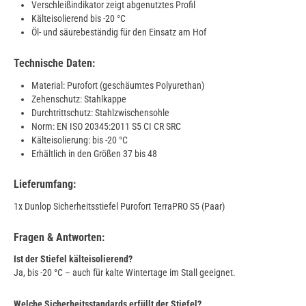
Verschleißindikator zeigt abgenutztes Profil
Kälteisolierend bis -20 °C
Öl- und säurebeständig für den Einsatz am Hof
Technische Daten:
Material: Purofort (geschäumtes Polyurethan)
Zehenschutz: Stahlkappe
Durchtrittschutz: Stahlzwischensohle
Norm: EN ISO 20345:2011 S5 CI CR SRC
Kälteisolierung: bis -20 °C
Erhältlich in den Größen 37 bis 48
Lieferumfang:
1x Dunlop Sicherheitsstiefel Purofort TerraPRO S5 (Paar)
Fragen & Antworten:
Ist der Stiefel kälteisolierend?
Ja, bis -20 °C – auch für kalte Wintertage im Stall geeignet.
Welche Sicherheitsstandards erfüllt der Stiefel?