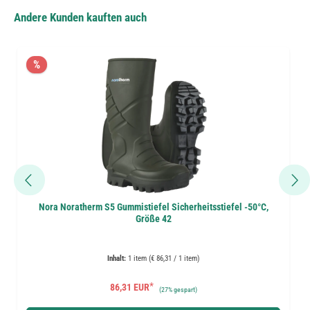
Andere Kunden kauften auch
%
Nora Noratherm S5 Gummistiefel Sicherheitsstiefel -50°C,
Größe 42
Inhalt:
1 item (€ 86,31 / 1 item)
*
86,31 EUR
(
27%
gespart)