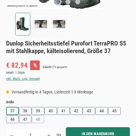
Abbildung ähnlich, KI optimiert
Dunlop Sicherheitsstiefel Purofort TerraPRO S5
mit Stahlkappe, kälteisolierend, Größe 37
Verkaufspreis:
€ 82,94
%
Regulärer Preis:
€ 82,99
(1% gespart)
Inhalt:
1 Stück
inkl. MwSt. zzgl. Versand
Versandfertig in 4 Tagen, Lieferzeit 1-3 Werktage
auswählen
Größe
37
38
39
40
41
42
43
44
45
46
47
48
(Diese Option ist zurzeit nicht verfügbar.)
Produkt Anzahl: Gib den gewünschten Wert ein oder benutze die Schaltflächen um die Anzahl zu erh
IN DEN WARENKORB
Stk.