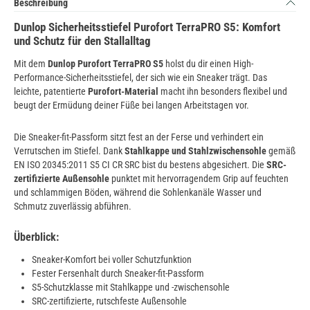
Beschreibung
Dunlop Sicherheitsstiefel Purofort TerraPRO S5: Komfort
und Schutz für den Stallalltag
Mit dem
Dunlop Purofort TerraPRO S5
holst du dir einen High-
Performance-Sicherheitsstiefel, der sich wie ein Sneaker trägt. Das
leichte, patentierte
Purofort-Material
macht ihn besonders flexibel und
beugt der Ermüdung deiner Füße bei langen Arbeitstagen vor.
Die Sneaker-fit-Passform sitzt fest an der Ferse und verhindert ein
Verrutschen im Stiefel. Dank
Stahlkappe und Stahlzwischensohle
gemäß
EN ISO 20345:2011 S5 CI CR SRC bist du bestens abgesichert. Die
SRC-
zertifizierte Außensohle
punktet mit hervorragendem Grip auf feuchten
und schlammigen Böden, während die Sohlenkanäle Wasser und
Schmutz zuverlässig abführen.
Überblick:
Sneaker-Komfort bei voller Schutzfunktion
Fester Fersenhalt durch Sneaker-fit-Passform
S5-Schutzklasse mit Stahlkappe und -zwischensohle
SRC-zertifizierte, rutschfeste Außensohle