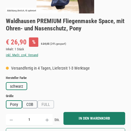
Abbildung ähnlich, KI optimiert
Waldhausen PREMIUM Fliegenmaske Space, mit
Ohren- und Nasenschutz, Pony
Verkaufspreis:
€ 26,90
%
Regulärer Preis:
€ 34,95
(24% gespart)
Inhalt:
1 Stück
inkl. MwSt. zzgl. Versand
Versandfertig in 4 Tagen, Lieferzeit 1-3 Werktage
auswählen
Hersteller Farbe
schwarz
auswählen
Größe
Pony
COB
FULL
(Diese Option ist zurzeit nicht verfügbar.)
Produkt Anzahl: Gib den gewünschten Wert ein oder benutze die Schaltflächen um die Anzahl zu erh
IN DEN WARENKORB
Stk.