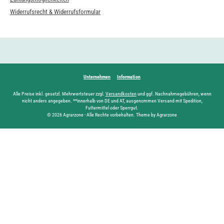
Widerrufsrecht & Widerrufsformular
Unternehmen
Information
Alle Preise inkl. gesetzl. Mehrwertsteuer zzgl.
Versandkosten
und ggf. Nachnahmegebühren, wenn
nicht anders angegeben. **innerhalb von DE und AT, ausgenommen Versand mit Spedition,
Futtermittel oder Sperrgut.
© 2026 Agrarzone - Alle Rechte vorbehalten. Theme by Agrarzone