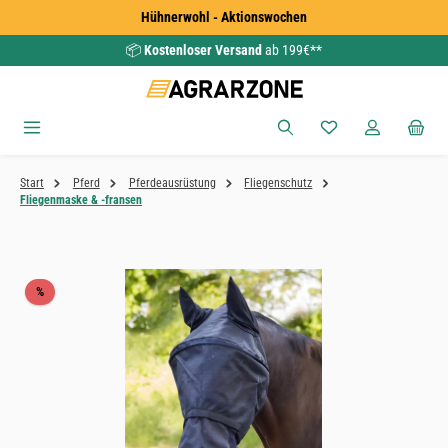
Hühnerwohl - Aktionswochen
Zum Hauptinhalt springen
📦
Kostenloser Versand
ab 199€**
Du hast 0 Produkte
Start
Pferd
Pferdeausrüstung
Fliegenschutz
Fliegenmaske & -fransen
Bildergalerie überspringen
Rabatt
%