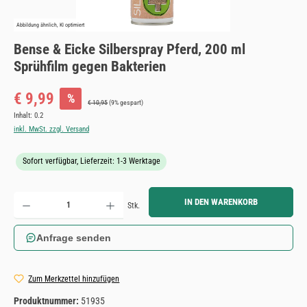
Abbildung ähnlich, KI optimiert
Bense & Eicke Silberspray Pferd, 200 ml
Sprühfilm gegen Bakterien
Verkaufspreis:
€ 9,99
%
Regulärer Preis:
€ 10,95
(9% gespart)
Inhalt:
0.2
inkl. MwSt. zzgl. Versand
Sofort verfügbar, Lieferzeit: 1-3 Werktage
Produkt Anzahl: Gib den gewünschten Wert ein oder benutze die Schaltflächen um die Anzahl zu erh
IN DEN WARENKORB
Stk.
Anfrage senden
Zum Merkzettel hinzufügen
Produktnummer:
51935