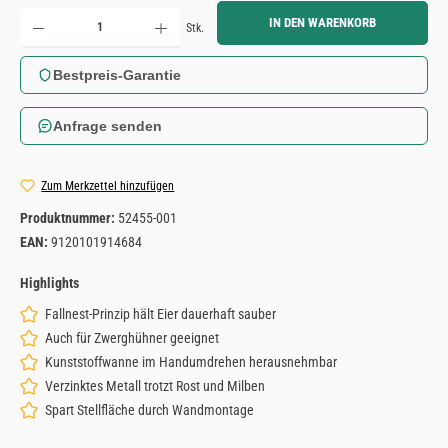
Produkt Anzahl: Gib den gewünschten Wert ein oder benutze die Schaltflächen um die Anzahl zu erh
IN DEN WARENKORB
Stk.
Bestpreis-Garantie
Anfrage senden
Zum Merkzettel hinzufügen
Produktnummer:
52455-001
EAN:
9120101914684
Highlights
Fallnest-Prinzip hält Eier dauerhaft sauber
Auch für Zwerghühner geeignet
Kunststoffwanne im Handumdrehen herausnehmbar
Verzinktes Metall trotzt Rost und Milben
Spart Stellfläche durch Wandmontage