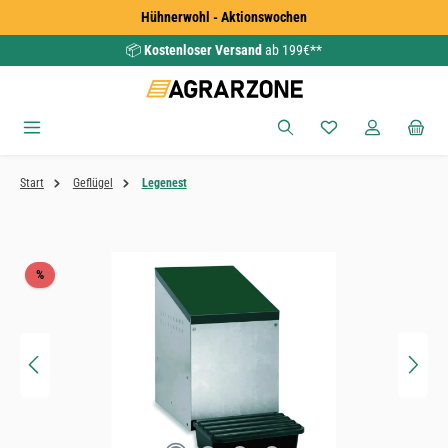
Hühnerwohl - Aktionswochen
Zum Hauptinhalt springen
📦
Kostenloser Versand
ab 199€**
Du hast 0 Produkte
Start
Geflügel
Legenest
Bildergalerie überspringen
Rabatt
%