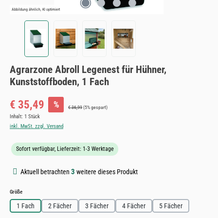
Abbildung ähnlich, KI optimiert
Agrarzone Abroll Legenest für Hühner,
Kunststoffboden, 1 Fach
Verkaufspreis:
€ 35,49
%
Regulärer Preis:
€ 36,99
(5% gespart)
Inhalt:
1 Stück
inkl. MwSt. zzgl. Versand
Sofort verfügbar, Lieferzeit: 1-3 Werktage
3
Aktuell betrachten
weitere dieses Produkt
auswählen
Größe
1 Fach
2 Fächer
3 Fächer
4 Fächer
5 Fächer