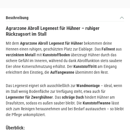
Beschreibung
Agrarzone Abroll Legenest für Hühner – ruhiger
Rückzugsort im Stall
Mit dem
Agrarzone Abroll Legenest für Hühner
bekommen deine
Hennen einen ruhigen, geschützten Platz zur Eiablage. Das
Fallnest
aus
verzinktem Metall
mit
Kunststoffboden
überzeugt Hühner durch das
sichere Gefühl im Inneren, während du dank Abrollfunktion stets saubere
Eier ohne Kotverschmutzung erhältst. Der
Kunststofftritt
am Eingang
erleichtert den Einstieg, die
Auffangwanne
übernimmt den Rest.
Das Legenest eignet sich ausschließlich zur
Wandmontage
– ideal, wenn
im Stall wenig Bodenfläche zur Verfügung steht, etwa auch für
Legenester für Zwerghühner
. Das
schräge Dach
hindert Hühner am
Draufsitzen, sodass es außen sauber bleibt. Die
Kunststoffwanne
lässt
sich zum Reinigen herausnehmen und bei Bedarf austauschen – so bleibt
die Pflege unkompliziert.
Überblick: