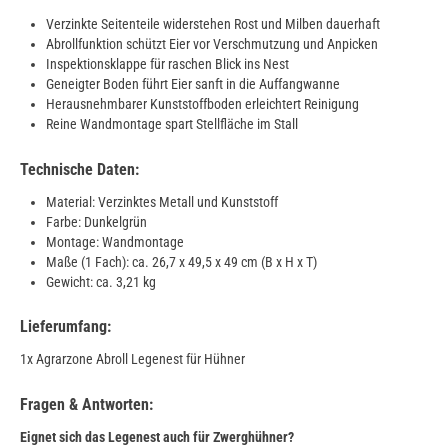
Verzinkte Seitenteile widerstehen Rost und Milben dauerhaft
Abrollfunktion schützt Eier vor Verschmutzung und Anpicken
Inspektionsklappe für raschen Blick ins Nest
Geneigter Boden führt Eier sanft in die Auffangwanne
Herausnehmbarer Kunststoffboden erleichtert Reinigung
Reine Wandmontage spart Stellfläche im Stall
Technische Daten:
Material: Verzinktes Metall und Kunststoff
Farbe: Dunkelgrün
Montage: Wandmontage
Maße (1 Fach): ca. 26,7 x 49,5 x 49 cm (B x H x T)
Gewicht: ca. 3,21 kg
Lieferumfang:
1x Agrarzone Abroll Legenest für Hühner
Fragen & Antworten:
Eignet sich das Legenest auch für Zwerghühner?