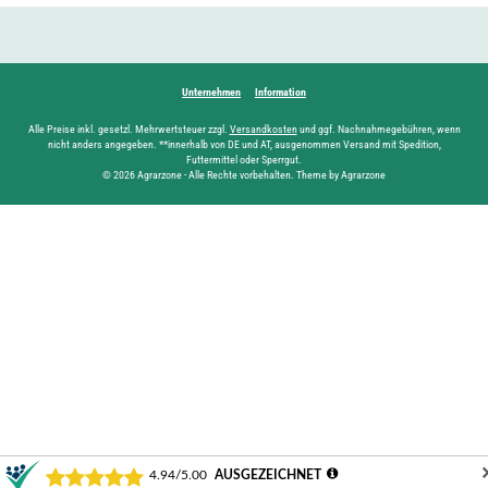
Unternehmen
Information
Alle Preise inkl. gesetzl. Mehrwertsteuer zzgl.
Versandkosten
und ggf. Nachnahmegebühren, wenn
nicht anders angegeben. **innerhalb von DE und AT, ausgenommen Versand mit Spedition,
Futtermittel oder Sperrgut.
© 2026 Agrarzone - Alle Rechte vorbehalten. Theme by Agrarzone