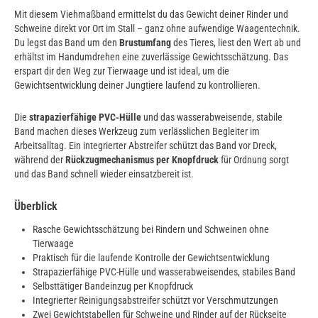
Mit diesem Viehmaßband ermittelst du das Gewicht deiner Rinder und
Schweine direkt vor Ort im Stall – ganz ohne aufwendige Waagentechnik.
Du legst das Band um den
Brustumfang
des Tieres, liest den Wert ab und
erhältst im Handumdrehen eine zuverlässige Gewichtsschätzung. Das
erspart dir den Weg zur Tierwaage und ist ideal, um die
Gewichtsentwicklung deiner Jungtiere laufend zu kontrollieren.
Die
strapazierfähige PVC-Hülle
und das wasserabweisende, stabile
Band machen dieses Werkzeug zum verlässlichen Begleiter im
Arbeitsalltag. Ein integrierter Abstreifer schützt das Band vor Dreck,
während der
Rückzugmechanismus per Knopfdruck
für Ordnung sorgt
und das Band schnell wieder einsatzbereit ist.
Überblick
Rasche Gewichtsschätzung bei Rindern und Schweinen ohne
Tierwaage
Praktisch für die laufende Kontrolle der Gewichtsentwicklung
Strapazierfähige PVC-Hülle und wasserabweisendes, stabiles Band
Selbsttätiger Bandeinzug per Knopfdruck
Integrierter Reinigungsabstreifer schützt vor Verschmutzungen
Zwei Gewichtstabellen für Schweine und Rinder auf der Rückseite