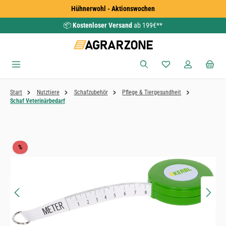
Hühnerwohl - Aktionswochen
Zum Hauptinhalt springen
📦
Kostenloser Versand
ab 199€**
Du hast 0 Produkte
Start
Nutztiere
Schafzubehör
Pflege & Tiergesundheit
Schaf Veterinärbedarf
Bildergalerie überspringen
Rabatt
%