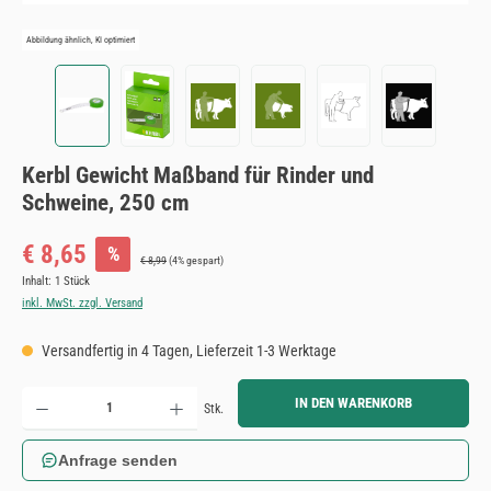
Abbildung ähnlich, KI optimiert
Kerbl Gewicht Maßband für Rinder und
Schweine, 250 cm
Verkaufspreis:
€ 8,65
%
Regulärer Preis:
€ 8,99
(4% gespart)
Inhalt:
1 Stück
inkl. MwSt. zzgl. Versand
Versandfertig in 4 Tagen, Lieferzeit 1-3 Werktage
Produkt Anzahl: Gib den gewünschten Wert ein oder benutze die Schaltflächen um die Anzahl zu erh
IN DEN WARENKORB
Stk.
Anfrage senden