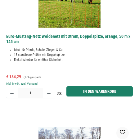
Euro-Mustang-Netz Weidenetz mit Strom, Doppelspitze, orange, 50 m x
145 cm
Ideal für Pferde, Schafe, Ziegen & Co.
15 standfeste Pfähle mit Doppelspitze
Elektrifizierbar für erhöhte Sicherheit
Verkaufspreis:
Regulärer Preis:
€ 184,29
(17% gespart)
inkl. MwSt. zzgl. Versand
Produkt Anzahl: Gib den gewünschten Wert ein oder benutze die Schaltflächen um die Anzahl zu erh
IN DEN WARENKORB
Stk.