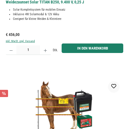
Weidezaunset Solar TITAN B250, 9.400 V, 0,25 J
Solar Komplettsystem für mobilen Einsatz
Inklusive 4W Solarmodul & 12V Akku
Geeignet für kleine Weiden & Kleintiere
Regulärer Preis:
€ 456,00
inkl. MwSt. zzgl. Versand
Produkt Anzahl: Gib den gewünschten Wert ein oder benutze die Schaltflächen um die Anzahl zu erh
IN DEN WARENKORB
Stk.
%