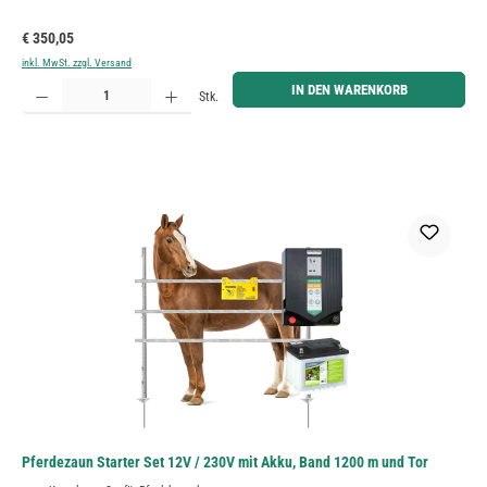
Regulärer Preis:
€ 350,05
inkl. MwSt. zzgl. Versand
Produkt Anzahl: Gib den gewünschten Wert ein oder benutze die Schaltflächen um die Anzahl zu erh
IN DEN WARENKORB
Stk.
Pferdezaun Starter Set 12V / 230V mit Akku, Band 1200 m und Tor