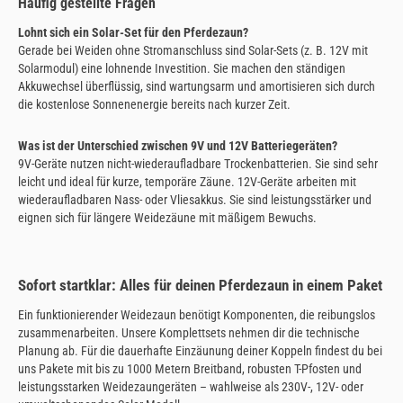
Häufig gestellte Fragen
Lohnt sich ein Solar-Set für den Pferdezaun?
Gerade bei Weiden ohne Stromanschluss sind Solar-Sets (z. B. 12V mit
Solarmodul) eine lohnende Investition. Sie machen den ständigen
Akkuwechsel überflüssig, sind wartungsarm und amortisieren sich durch
die kostenlose Sonnenenergie bereits nach kurzer Zeit.
Was ist der Unterschied zwischen 9V und 12V Batteriegeräten?
9V-Geräte nutzen nicht-wiederaufladbare Trockenbatterien. Sie sind sehr
leicht und ideal für kurze, temporäre Zäune. 12V-Geräte arbeiten mit
wiederaufladbaren Nass- oder Vliesakkus. Sie sind leistungsstärker und
eignen sich für längere Weidezäune mit mäßigem Bewuchs.
Sofort startklar: Alles für deinen Pferdezaun in einem Paket
Ein funktionierender Weidezaun benötigt Komponenten, die reibungslos
zusammenarbeiten. Unsere Komplettsets nehmen dir die technische
Planung ab. Für die dauerhafte Einzäunung deiner Koppeln findest du bei
uns Pakete mit bis zu 1000 Metern Breitband, robusten T-Pfosten und
leistungsstarken Weidezaungeräten – wahlweise als 230V-, 12V- oder