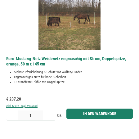
Euro-Mustang-Netz Weidenetz engmaschig mit Strom, Doppelspitze,
orange, 50 m x 145 cm
Sichere Pferdehaltung & Schutz vor Wölfen/Hunden
Engmaschiges Netz für hohe Sicherheit
15 standfeste Pfähle mit Doppelspitze
Regulärer Preis:
€ 237,20
inkl. MwSt. zzgl. Versand
Produkt Anzahl: Gib den gewünschten Wert ein oder benutze die Schaltflächen um die Anzahl zu erh
IN DEN WARENKORB
Stk.