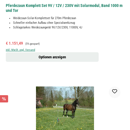
Pferdezaun Komplett Set 9V / 12V / 230V mit Solarmodul, Band 1000 m
und Tor
Weidezaun-Solar-Komplettset für 270m Pferdezaun
Schneller einfacher Aufbau ohne Spezialwerkzeug
Schlagstarkes Weidezaungerät 9V/12V/230V, 11000V, 4J
Verkaufspreis:
Regulärer Preis:
€ 1.151,49
(5% gespart)
inkl. MwSt. zzgl. Versand
Optionen anzeigen
%