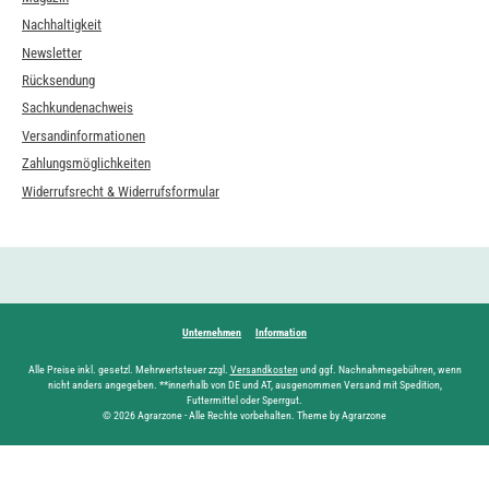
Nachhaltigkeit
Newsletter
Rücksendung
Sachkundenachweis
Versandinformationen
Zahlungsmöglichkeiten
Widerrufsrecht & Widerrufsformular
Unternehmen
Information
Alle Preise inkl. gesetzl. Mehrwertsteuer zzgl.
Versandkosten
und ggf. Nachnahmegebühren, wenn
nicht anders angegeben. **innerhalb von DE und AT, ausgenommen Versand mit Spedition,
Futtermittel oder Sperrgut.
© 2026 Agrarzone - Alle Rechte vorbehalten. Theme by Agrarzone