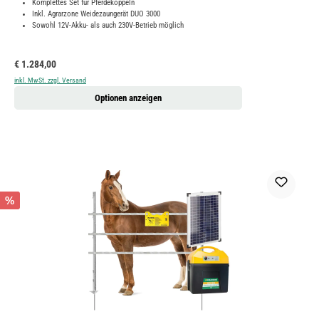
Komplettes Set für Pferdekoppeln
Inkl. Agrarzone Weidezaungerät DUO 3000
Sowohl 12V-Akku- als auch 230V-Betrieb möglich
Regulärer Preis:
€ 1.284,00
inkl. MwSt. zzgl. Versand
Optionen anzeigen
%