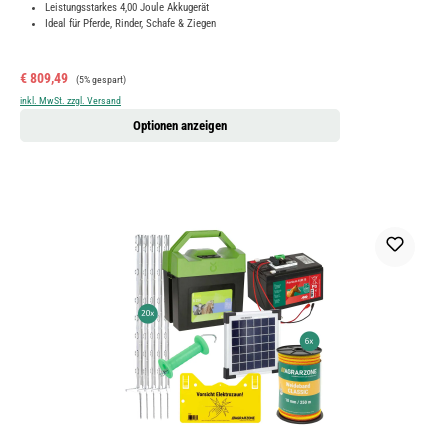
Leistungsstarkes 4,00 Joule Akkugerät
Ideal für Pferde, Rinder, Schafe & Ziegen
Verkaufspreis:
Regulärer Preis:
€ 809,49
(5% gespart)
inkl. MwSt. zzgl. Versand
Optionen anzeigen