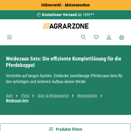
Hühnerwohl - Aktionswochen
Zum Hauptinhalt springen
📦
Kostenloser Versand
ab 199€**
Du hast 0 Produkte
Weidezaun Sets: Die effiziente Komplettlösung für die
Pferdekoppel
Verzichte auf langes Suchen. Entdecke zuverlässige Pferdezaun-Sets für
den sofortigen und sicheren Aufbau deiner Weide.
Start
Pferd
Stall- & Weidezubehör
Weidezubehör
Weidezaun Sets
Produkte filtern