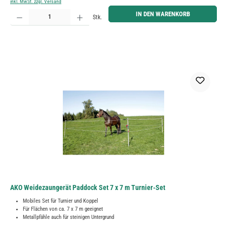
inkl. MwSt. zzgl. Versand
Produkt Anzahl: Gib den gewünschten Wert ein oder benutze die Schaltflächen um die Anzahl zu erh
IN DEN WARENKORB
Stk.
AKO Weidezaungerät Paddock Set 7 x 7 m Turnier-Set
Mobiles Set für Turnier und Koppel
Für Flächen von ca. 7 x 7 m geeignet
Metallpfähle auch für steinigen Untergrund