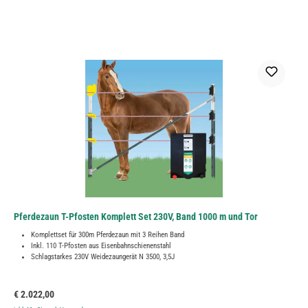
Pferdezaun T-Pfosten Komplett Set 230V, Band 1000 m und Tor
Komplettset für 300m Pferdezaun mit 3 Reihen Band
Inkl. 110 T-Pfosten aus Eisenbahnschienenstahl
Schlagstarkes 230V Weidezaungerät N 3500, 3,5J
Regulärer Preis:
€ 2.022,00