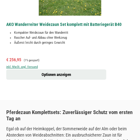
AKO Wanderreiter Weidezaun Set komplett mit Batteriegerät B40
Kompakter Weidezaun für den Wanderritt
Rascher Auf- und Abbau ohne Werkzeug
Äußerst leicht durch geringes Gewicht
Verkaufspreis:
Regulärer Preis:
€ 256,95
(1% gespart)
inkl. MwSt. zzgl. Versand
Optionen anzeigen
Pferdezaun Komplettsets: Zuverlässiger Schutz vom ersten
Tag an
Egal ob auf der Heimkoppel, der Sommerweide auf der Alm oder beim
Abstecken von Weideabschnitten: Ein ausbruchsicherer Zaun ist für