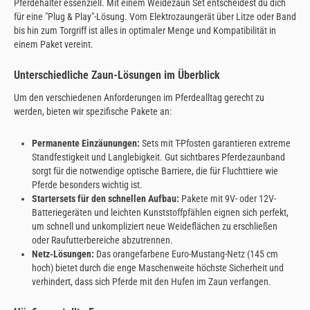
Pferdehalter essenziell. Mit einem Weidezaun Set entscheidest du dich
für eine "Plug & Play"-Lösung. Vom Elektrozaungerät über Litze oder Band
bis hin zum Torgriff ist alles in optimaler Menge und Kompatibilität in
einem Paket vereint.
Unterschiedliche Zaun-Lösungen im Überblick
Um den verschiedenen Anforderungen im Pferdealltag gerecht zu
werden, bieten wir spezifische Pakete an:
Permanente Einzäunungen:
Sets mit T-Pfosten garantieren extreme
Standfestigkeit und Langlebigkeit. Gut sichtbares Pferdezaunband
sorgt für die notwendige optische Barriere, die für Fluchttiere wie
Pferde besonders wichtig ist.
Startersets für den schnellen Aufbau:
Pakete mit 9V- oder 12V-
Batteriegeräten und leichten Kunststoffpfählen eignen sich perfekt,
um schnell und unkompliziert neue Weideflächen zu erschließen
oder Raufutterbereiche abzutrennen.
Netz-Lösungen:
Das orangefarbene Euro-Mustang-Netz (145 cm
hoch) bietet durch die enge Maschenweite höchste Sicherheit und
verhindert, dass sich Pferde mit den Hufen im Zaun verfangen.