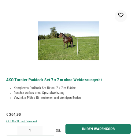
AKO Turnier Paddock Set 7 x 7 m ohne Weidezaungerät
Komplettes Paddock-Set für ca. 7 x 7 m Fläche
Rascher Aufbau ohne Spezialwerkzeug
Verzinkte Pfähle für trockenen und steinigen Boden
Regulärer Preis:
€ 264,90
inkl. MwSt. zzgl. Versand
Produkt Anzahl: Gib den gewünschten Wert ein oder benutze die Schaltflächen um die Anzahl zu erh
IN DEN WARENKORB
Stk.