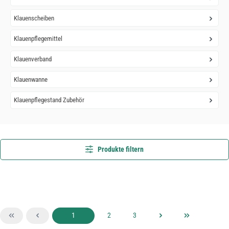
Klauenscheiben
Klauenpflegemittel
Klauenverband
Klauenwanne
Klauenpflegestand Zubehör
Produkte filtern
Seite
Seite
Seite
1
2
3