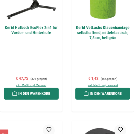
Kerbl Hufbock EcoFlex 2in1 für
Kerbl VetLastic Klauenbandage
Vorder- und Hinterhufe
selbsthaftend, mittelelastisch,
7,5 cm, hellgrün
Verkaufspreis:
Regulärer Preis:
Verkaufspreis:
Regulärer Preis:
€ 47,75
€ 1,42
(32% gespart)
(16% gespart)
inkl. MwSt. zzgl. Versand
inkl. MwSt. zzgl. Versand
IN DEN WARENKORB
IN DEN WARENKORB