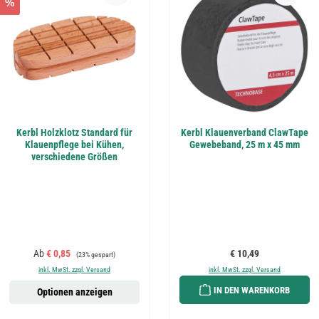
%
Kerbl Holzklotz Standard für
Kerbl Klauenverband ClawTape
Klauenpflege bei Kühen,
Gewebeband, 25 m x 45 mm
verschiedene Größen
Verkaufspreis:
Regulärer Preis:
Regulärer Preis:
Ab
€ 0,85
€ 10,49
(23% gespart)
inkl. MwSt. zzgl. Versand
inkl. MwSt. zzgl. Versand
IN DEN WARENKORB
Optionen anzeigen