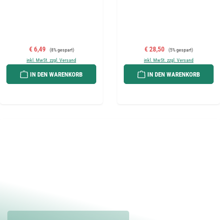
Verkaufspreis:
Regulärer Preis:
Verkaufspreis:
Regulärer Preis:
€ 6,49
€ 28,50
(8% gespart)
(5% gespart)
inkl. MwSt. zzgl. Versand
inkl. MwSt. zzgl. Versand
IN DEN WARENKORB
IN DEN WARENKORB