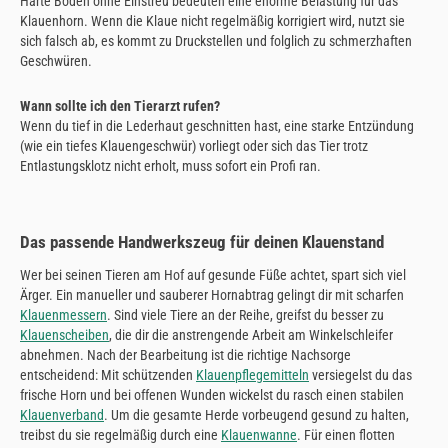
Harte Böden ohne Einstreu bedeuten eine enorme Belastung für das
Klauenhorn. Wenn die Klaue nicht regelmäßig korrigiert wird, nutzt sie
sich falsch ab, es kommt zu Druckstellen und folglich zu schmerzhaften
Geschwüren.
Wann sollte ich den Tierarzt rufen?
Wenn du tief in die Lederhaut geschnitten hast, eine starke Entzündung
(wie ein tiefes Klauengeschwür) vorliegt oder sich das Tier trotz
Entlastungsklotz nicht erholt, muss sofort ein Profi ran.
Das passende Handwerkszeug für deinen Klauenstand
Wer bei seinen Tieren am Hof auf gesunde Füße achtet, spart sich viel
Ärger. Ein manueller und sauberer Hornabtrag gelingt dir mit scharfen
Klauenmessern
. Sind viele Tiere an der Reihe, greifst du besser zu
Klauenscheiben
, die dir die anstrengende Arbeit am Winkelschleifer
abnehmen. Nach der Bearbeitung ist die richtige Nachsorge
entscheidend: Mit schützenden
Klauenpflegemitteln
versiegelst du das
frische Horn und bei offenen Wunden wickelst du rasch einen stabilen
Klauenverband
. Um die gesamte Herde vorbeugend gesund zu halten,
treibst du sie regelmäßig durch eine
Klauenwanne
. Für einen flotten