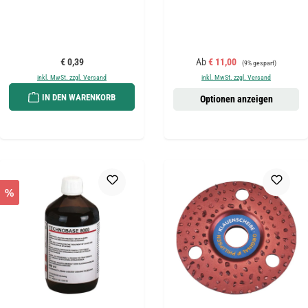
Regulärer Preis:
Verkaufspreis:
Regulärer Preis:
€ 0,39
Ab
€ 11,00
(9% gespart)
inkl. MwSt. zzgl. Versand
inkl. MwSt. zzgl. Versand
IN DEN WARENKORB
Optionen anzeigen
%