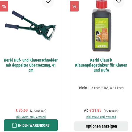
%
%
Kerbl Huf- und Klauenschneider
Kerbl ClauFit
mit doppelter Übersetzung, 41
Klauenpflegetinktur für Klauen
cm
und Hufe
Inhalt:
0.13 Liter
(€ 168,08 / 1 Liter)
Verkaufspreis:
Regulärer Preis:
Verkaufspreis:
Regulärer Preis:
€ 35,60
Ab
€ 21,85
(21% gespart)
(1% gespart)
inkl. MwSt. zzgl. Versand
inkl. MwSt. zzgl. Versand
IN DEN WARENKORB
Optionen anzeigen