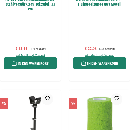
stahlverstärktem Holzstiel, 33
Hufnagelzange aus Metall
cm
Verkaufspreis:
Regulärer Preis:
Verkaufspreis:
Regulärer Preis:
€ 18,49
€ 22,03
(10% gespart)
(25% gespart)
inkl. MwSt. zzgl. Versand
inkl. MwSt. zzgl. Versand
IN DEN WARENKORB
IN DEN WARENKORB
%
%