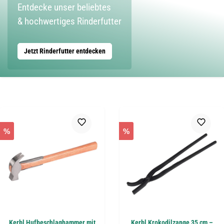
Entdecke unser beliebtes
& hochwertiges Rinderfutter
Jetzt Rinderfutter entdecken
%
%
Kerbl Hufbeschlaghammer mit
Kerbl Krokodilzange 35 cm –