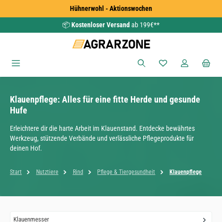
Hühnerwohl - Aktionswochen
Zum Hauptinhalt springen
📦
Kostenloser Versand
ab 199€**
Du hast 0 Produkte
Klauenpflege: Alles für eine fitte Herde und gesunde
Hufe
Erleichtere dir die harte Arbeit im Klauenstand. Entdecke bewährtes
Werkzeug, stützende Verbände und verlässliche Pflegeprodukte für
deinen Hof.
Start
Nutztiere
Rind
Pflege & Tiergesundheit
Klauenpflege
Klauenmesser