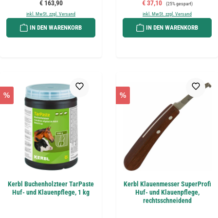
Regulärer Preis:
Verkaufspreis:
Regulärer Preis:
€ 163,90
€ 37,10
(25% gespart)
inkl. MwSt. zzgl. Versand
inkl. MwSt. zzgl. Versand
IN DEN WARENKORB
IN DEN WARENKORB
%
%
Kerbl Buchenholzteer TarPaste
Kerbl Klauenmesser SuperProfi
Huf- und Klauenpflege, 1 kg
Huf- und Klauenpflege,
rechtsschneidend