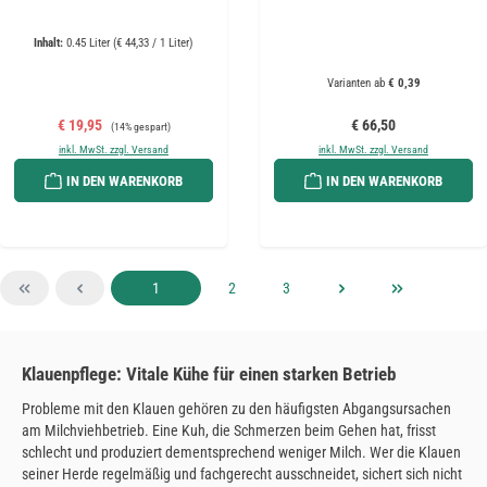
Inhalt:
0.45 Liter
(€ 44,33 / 1 Liter)
Varianten ab
€ 0,39
Verkaufspreis:
Regulärer Preis:
Regulärer Preis:
€ 19,95
€ 66,50
(14% gespart)
inkl. MwSt. zzgl. Versand
inkl. MwSt. zzgl. Versand
IN DEN WARENKORB
IN DEN WARENKORB
Seite
Seite
Seite
1
2
3
Klauenpflege: Vitale Kühe für einen starken Betrieb
Probleme mit den Klauen gehören zu den häufigsten Abgangsursachen
am Milchviehbetrieb. Eine Kuh, die Schmerzen beim Gehen hat, frisst
schlecht und produziert dementsprechend weniger Milch. Wer die Klauen
seiner Herde regelmäßig und fachgerecht ausschneidet, sichert sich nicht