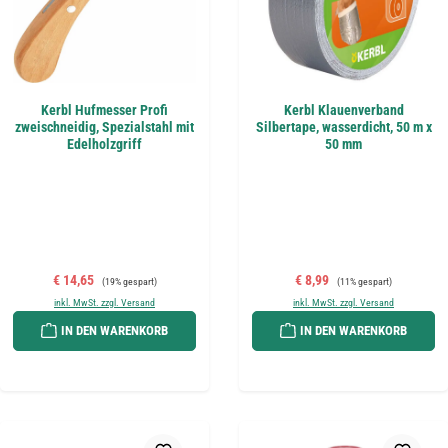
Kerbl Hufmesser Profi
Kerbl Klauenverband
zweischneidig, Spezialstahl mit
Silbertape, wasserdicht, 50 m x
Edelholzgriff
50 mm
Verkaufspreis:
Regulärer Preis:
Verkaufspreis:
Regulärer Preis:
€ 14,65
€ 8,99
(19% gespart)
(11% gespart)
inkl. MwSt. zzgl. Versand
inkl. MwSt. zzgl. Versand
IN DEN WARENKORB
IN DEN WARENKORB