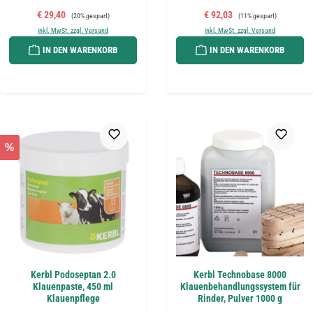
Verkaufspreis:
Regulärer Preis:
Verkaufspreis:
Regulärer Preis:
€ 29,40
€ 92,03
(20% gespart)
(11% gespart)
inkl. MwSt. zzgl. Versand
inkl. MwSt. zzgl. Versand
IN DEN WARENKORB
IN DEN WARENKORB
%
Kerbl Podoseptan 2.0
Kerbl Technobase 8000
Klauenpaste, 450 ml
Klauenbehandlungssystem für
Klauenpflege
Rinder, Pulver 1000 g