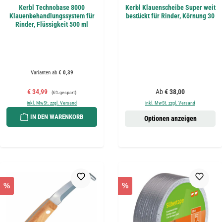
Kerbl Technobase 8000
Kerbl Klauenscheibe Super weit
Klauenbehandlungssystem für
bestückt für Rinder, Körnung 30
Rinder, Flüssigkeit 500 ml
Varianten ab
€ 0,39
Verkaufspreis:
Regulärer Preis:
Regulärer Preis:
€ 34,99
Ab
€ 38,00
(6% gespart)
inkl. MwSt. zzgl. Versand
inkl. MwSt. zzgl. Versand
IN DEN WARENKORB
Optionen anzeigen
%
%