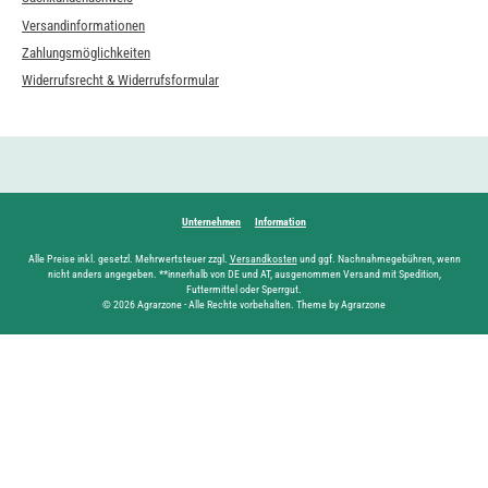
Versandinformationen
Zahlungsmöglichkeiten
Widerrufsrecht & Widerrufsformular
Unternehmen
Information
Alle Preise inkl. gesetzl. Mehrwertsteuer zzgl.
Versandkosten
und ggf. Nachnahmegebühren, wenn
nicht anders angegeben. **innerhalb von DE und AT, ausgenommen Versand mit Spedition,
Futtermittel oder Sperrgut.
© 2026 Agrarzone - Alle Rechte vorbehalten. Theme by Agrarzone