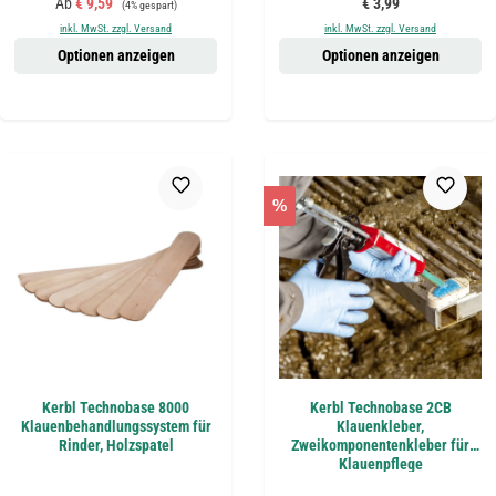
Verkaufspreis:
Regulärer Preis:
Ab
€ 9,59
€ 3,99
(4% gespart)
inkl. MwSt. zzgl. Versand
inkl. MwSt. zzgl. Versand
Optionen anzeigen
Optionen anzeigen
%
Kerbl Technobase 8000
Kerbl Technobase 2CB
Klauenbehandlungssystem für
Klauenkleber,
Rinder, Holzspatel
Zweikomponentenkleber für
Klauenpflege