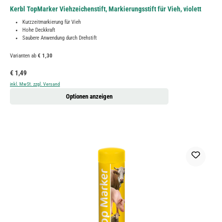
Kerbl TopMarker Viehzeichenstift, Markierungsstift für Vieh, violett
Kurzzeitmarkierung für Vieh
Hohe Deckkraft
Saubere Anwendung durch Drehstift
Varianten ab
€ 1,30
Regulärer Preis:
€ 1,49
inkl. MwSt. zzgl. Versand
Optionen anzeigen