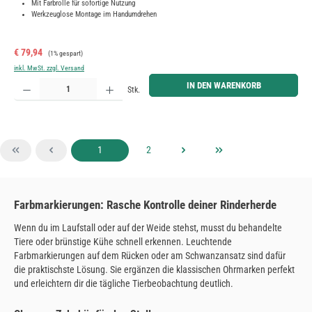
Mit Farbrolle für sofortige Nutzung
Werkzeuglose Montage im Handumdrehen
Verkaufspreis:
Regulärer Preis:
€ 79,94
(1% gespart)
inkl. MwSt. zzgl. Versand
Produkt Anzahl: Gib den gewünschten Wert ein oder benutze die Schaltflächen um die Anzahl zu erh
IN DEN WARENKORB
Stk.
Seite
Seite
1
2
Farbmarkierungen: Rasche Kontrolle deiner Rinderherde
Wenn du im Laufstall oder auf der Weide stehst, musst du behandelte
Tiere oder brünstige Kühe schnell erkennen. Leuchtende
Farbmarkierungen auf dem Rücken oder am Schwanzansatz sind dafür
die praktischste Lösung. Sie ergänzen die klassischen Ohrmarken perfekt
und erleichtern dir die tägliche Tierbeobachtung deutlich.