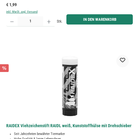
Regulärer Preis:
€ 1,99
inkl. MwSt. zzgl. Versand
Produkt Anzahl: Gib den gewünschten Wert ein oder benutze die Schaltflächen um die Anzahl zu erh
IN DEN WARENKORB
Stk.
%
RAIDEX Viehzeichenstift RAIDL weiß, Kunststoffhülse mit Drehschieber
Seit Jahrzehnten bewährter Tiermarker
Hohe Qualität & lange Lebensdauer