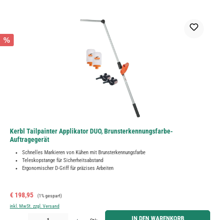
%
Kerbl Tailpainter Applikator DUO, Brunsterkennungsfarbe-
Auftragegerät
Schnelles Markieren von Kühen mit Brunsterkennungsfarbe
Teleskopstange für Sicherheitsabstand
Ergonomischer D-Griff für präzises Arbeiten
Verkaufspreis:
Regulärer Preis:
€ 198,95
(1% gespart)
inkl. MwSt. zzgl. Versand
Produkt Anzahl: Gib den gewünschten Wert ein oder benutze die Schaltflächen um die Anzahl zu erh
IN DEN WARENKORB