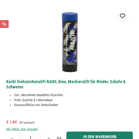
%
Kerbl Viehzeichenstift RAIDL blau, Markierstift für Rinder, Schafe &
Schweine
Seit Jahrzehnten bewährter Klassiker
Hohe Qualität & Lebensdauer
Kunststoffhülse mit Drehschieber
Verkaufspreis:
Regulärer Preis:
€ 1,84
(8% gespart)
inkl. MwSt. zzgl. Versand
Produkt Anzahl: Gib den gewünschten Wert ein oder benutze die Schaltflächen um die Anzahl zu erh
IN DEN WARENKORB
Stk.