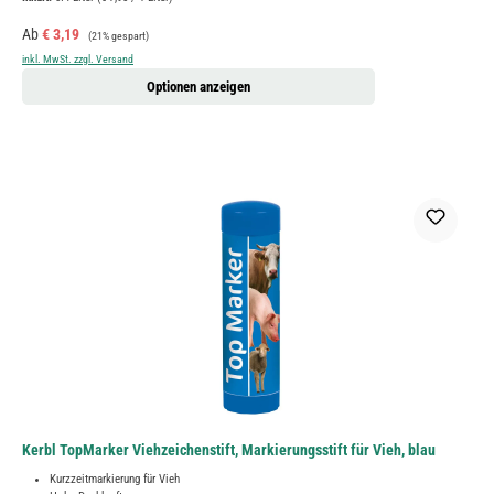
Verkaufspreis:
Regulärer Preis:
Ab
€ 3,19
(21% gespart)
inkl. MwSt. zzgl. Versand
Optionen anzeigen
Kerbl TopMarker Viehzeichenstift, Markierungsstift für Vieh, blau
Kurzzeitmarkierung für Vieh