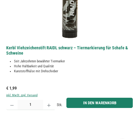
Kerbl Viehzeichenstift RAIDL schwarz – Tiermarkierung für Schafe &
Schweine
Seit Jahrzehnten bewährter Tiermarker
Hohe Haltbarkeit und Qualität
Kunststoffhülse mit Drehschieber
Regulärer Preis:
€ 1,99
inkl. MwSt. zzgl. Versand
Produkt Anzahl: Gib den gewünschten Wert ein oder benutze die Schaltflächen um die Anzahl zu erh
IN DEN WARENKORB
Stk.