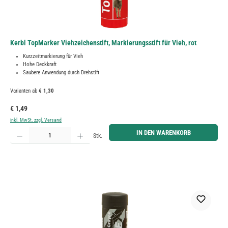
Kerbl TopMarker Viehzeichenstift, Markierungsstift für Vieh, rot
Kurzzeitmarkierung für Vieh
Hohe Deckkraft
Saubere Anwendung durch Drehstift
Varianten ab
€ 1,30
Regulärer Preis:
€ 1,49
inkl. MwSt. zzgl. Versand
Produkt Anzahl: Gib den gewünschten Wert ein oder benutze die Schaltflächen um die Anzahl zu erh
IN DEN WARENKORB
Stk.