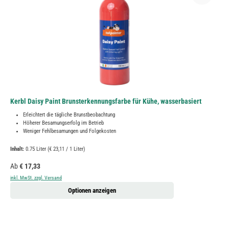
Kerbl Daisy Paint Brunsterkennungsfarbe für Kühe, wasserbasiert
Erleichtert die tägliche Brunstbeobachtung
Höherer Besamungserfolg im Betrieb
Weniger Fehlbesamungen und Folgekosten
Inhalt:
0.75 Liter
(€ 23,11 / 1 Liter)
Regulärer Preis:
Ab
€ 17,33
inkl. MwSt. zzgl. Versand
Optionen anzeigen