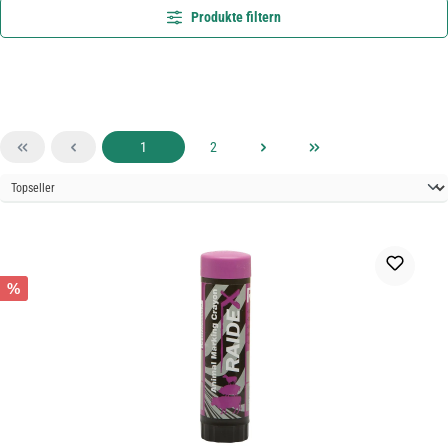
Produkte filtern
Seite
Seite
1
2
%