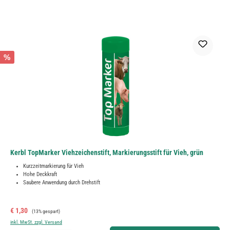
%
Kerbl TopMarker Viehzeichenstift, Markierungsstift für Vieh, grün
Kurzzeitmarkierung für Vieh
Hohe Deckkraft
Saubere Anwendung durch Drehstift
Verkaufspreis:
Regulärer Preis:
€ 1,30
(13% gespart)
inkl. MwSt. zzgl. Versand
Produkt Anzahl: Gib den gewünschten Wert ein oder benutze die Schaltflächen um die Anzahl zu erh