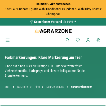
Heimtier - Aktionswochen
Zum Hauptinhalt springen
Bis zu 40% Rabatt + gratis Wahl Conditioner zu jedem 5l Wahl Dirty Beastie
Shampoo!
📦
Kostenloser Versand
ab 199€**
Du hast 0 Produkte
Farbmarkierungen: Klare Markierung am Tier
Finde auf einen Blick die richtige Kuh. Entdecke wetterfeste
Viehzeichenstifte, Farbsprays und clevere Rollsysteme für die
Brunsterkennung.
Start
Nutztiere
Rind
Kennzeichnung
Farbmarkierungen