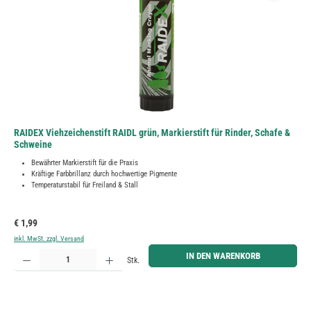
RAIDEX Viehzeichenstift RAIDL grün, Markierstift für Rinder, Schafe &
Schweine
Bewährter Markierstift für die Praxis
Kräftige Farbbrillanz durch hochwertige Pigmente
Temperaturstabil für Freiland & Stall
Regulärer Preis:
€ 1,99
inkl. MwSt. zzgl. Versand
Produkt Anzahl: Gib den gewünschten Wert ein oder benutze die Schaltflächen um die Anzahl zu erh
IN DEN WARENKORB
Stk.