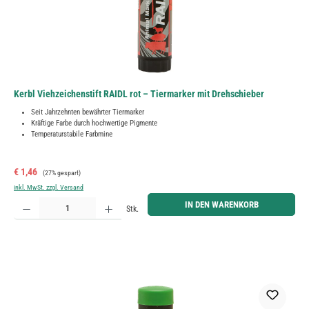
Kerbl Viehzeichenstift RAIDL rot – Tiermarker mit Drehschieber
Seit Jahrzehnten bewährter Tiermarker
Kräftige Farbe durch hochwertige Pigmente
Temperaturstabile Farbmine
Verkaufspreis:
Regulärer Preis:
€ 1,46
(27% gespart)
inkl. MwSt. zzgl. Versand
Produkt Anzahl: Gib den gewünschten Wert ein oder benutze die Schaltflächen um die Anzahl zu erh
IN DEN WARENKORB
Stk.