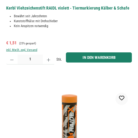
Kerbl Viehzeichenstift RAIDL violett - Tiermarkierung Kälber & Schafe
Bewährt seit Jahrzehnten
Kunststoffhülse mit Drehschieber
Kein Anspitzen notwendig
Verkaufspreis:
Regulärer Preis:
€ 1,51
(25% gespart)
inkl. MwSt. zzgl. Versand
Produkt Anzahl: Gib den gewünschten Wert ein oder benutze die Schaltflächen um die Anzahl zu erh
IN DEN WARENKORB
Stk.