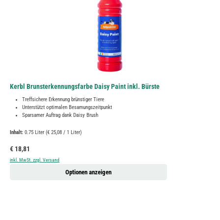
Kerbl Brunsterkennungsfarbe Daisy Paint inkl. Bürste
Treffsichere Erkennung brünstiger Tiere
Unterstützt optimalen Besamungszeitpunkt
Sparsamer Auftrag dank Daisy Brush
Inhalt:
0.75 Liter
(€ 25,08 / 1 Liter)
Regulärer Preis:
€ 18,81
inkl. MwSt. zzgl. Versand
Optionen anzeigen