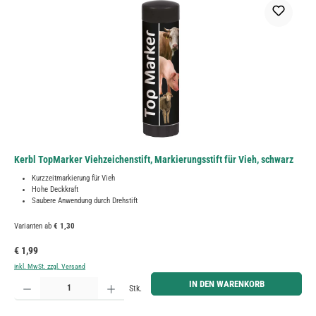
Kerbl TopMarker Viehzeichenstift, Markierungsstift für Vieh, schwarz
Kurzzeitmarkierung für Vieh
Hohe Deckkraft
Saubere Anwendung durch Drehstift
Varianten ab
€ 1,30
Regulärer Preis:
€ 1,99
inkl. MwSt. zzgl. Versand
Produkt Anzahl: Gib den gewünschten Wert ein oder benutze die Schaltflächen um die Anzahl zu erh
IN DEN WARENKORB
Stk.