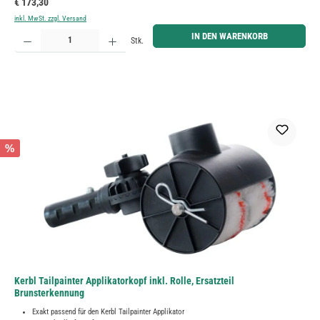
Regulärer Preis:
€ 173,30
inkl. MwSt. zzgl. Versand
Produkt Anzahl: Gib den gewünschten Wert ein oder benutze die Schaltflächen um die Anzahl zu erh
IN DEN WARENKORB
Stk.
%
Kerbl Tailpainter Applikatorkopf inkl. Rolle, Ersatzteil
Brunsterkennung
Exakt passend für den Kerbl Tailpainter Applikator