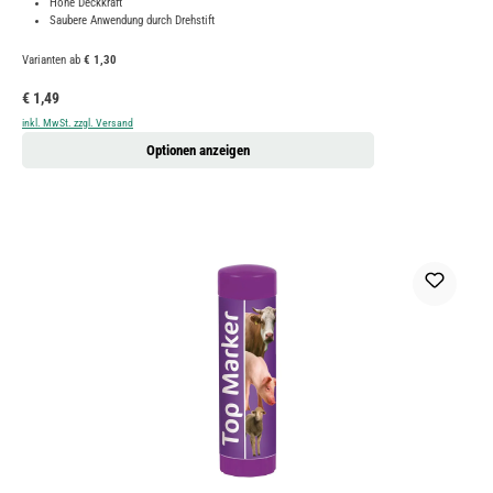
Hohe Deckkraft
Saubere Anwendung durch Drehstift
Varianten ab
€ 1,30
Regulärer Preis:
€ 1,49
inkl. MwSt. zzgl. Versand
Optionen anzeigen