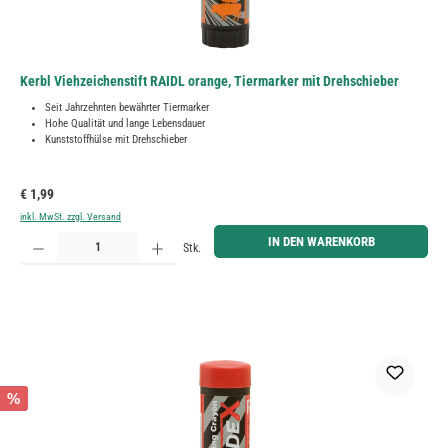
Kerbl Viehzeichenstift RAIDL orange, Tiermarker mit Drehschieber
Seit Jahrzehnten bewährter Tiermarker
Hohe Qualität und lange Lebensdauer
Kunststoffhülse mit Drehschieber
Regulärer Preis:
€ 1,99
inkl. MwSt. zzgl. Versand
Produkt Anzahl: Gib den gewünschten Wert ein oder benutze die Schaltflächen um die Anzahl zu erh
IN DEN WARENKORB
Stk.
%