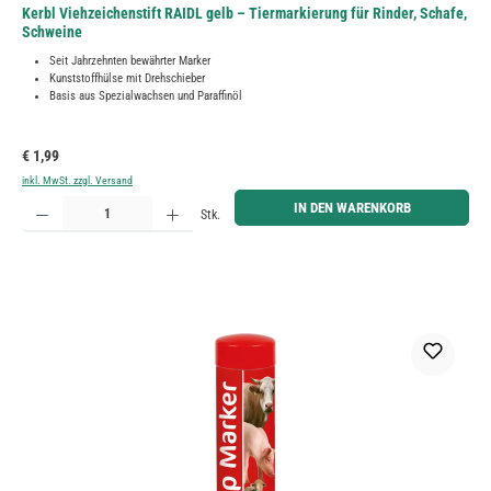
Kerbl Viehzeichenstift RAIDL gelb – Tiermarkierung für Rinder, Schafe,
Schweine
Seit Jahrzehnten bewährter Marker
Kunststoffhülse mit Drehschieber
Basis aus Spezialwachsen und Paraffinöl
Regulärer Preis:
€ 1,99
inkl. MwSt. zzgl. Versand
Produkt Anzahl: Gib den gewünschten Wert ein oder benutze die Schaltflächen um die Anzahl zu erh
IN DEN WARENKORB
Stk.