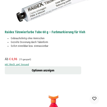
Raidex Tätowierfarbe Tube 60 g – Farbmarkierung für Vieh
Gebrauchsfertig ohne Anmischen
Gezielte Dosierung durch Tubenform
Sofort einreibbar bzw. einmassierbar
Verkaufspreis:
Regulärer Preis:
Ab
€ 6,96
(1% gespart)
inkl. MwSt. zzgl. Versand
Optionen anzeigen