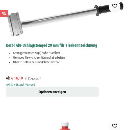
%
Kerbl Alu-Schlagstempel 20 mm für Tierkennzeichnung
Stranggepresster Kopf, hohe Stabilität
Geringes Gewicht, ermüdungsfrei arbeiten
Ohne zusätzliche Grundplatte nutzbar
Verkaufspreis:
Regulärer Preis:
Ab
€ 16,10
(16% gespart)
inkl. MwSt. zzgl. Versand
Optionen anzeigen