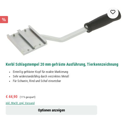
%
Kerbl Schlagstempel 20 mm gefräste Ausführung, Tierkennzeichnung
Einteilig gefräster Kopf für exakte Markierung
Sehr widerstandsfähig durch verzinktes Metall
Für Schwein, Rind und Schaf einsetzbar
Verkaufspreis:
Regulärer Preis:
€ 44,90
(11% gespart)
inkl. MwSt. zzgl. Versand
Optionen anzeigen