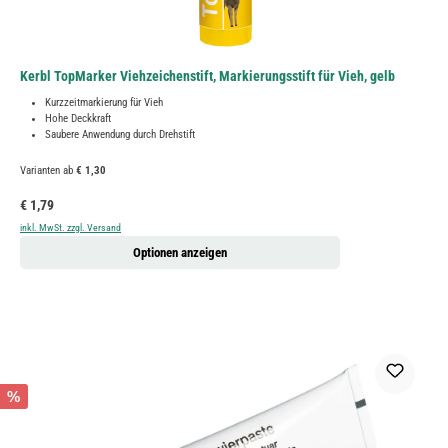
Kerbl TopMarker Viehzeichenstift, Markierungsstift für Vieh, gelb
Kurzzeitmarkierung für Vieh
Hohe Deckkraft
Saubere Anwendung durch Drehstift
Varianten ab
€ 1,30
Regulärer Preis:
€ 1,79
inkl. MwSt. zzgl. Versand
Optionen anzeigen
%