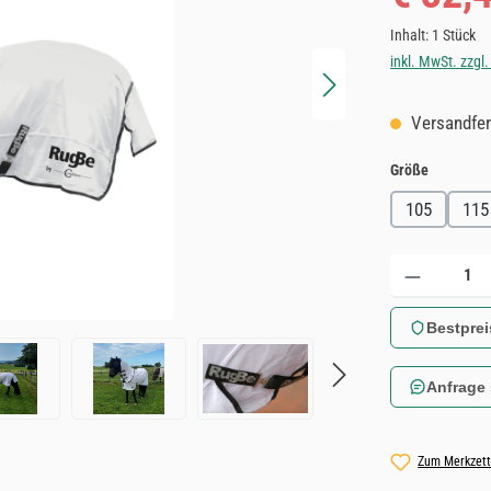
Inhalt:
1 Stück
inkl. MwSt. zzgl
Versandfert
auswähle
Größe
105
115
Produkt Anzahl: 
Bestprei
Anfrage
Zum Merkzett