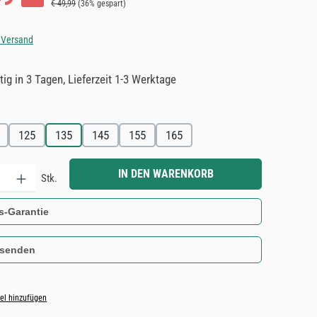
Regulärer Preis:
€ 49,99
(36% gespart)
. Versand
ig in 3 Tagen, Lieferzeit 1-3 Werktage
n
125
135
145
155
165
Gib den gewünschten Wert ein oder benutze die Schaltflächen um die Anzahl zu e
IN DEN WARENKORB
Stk.
s-Garantie
 senden
el hinzufügen