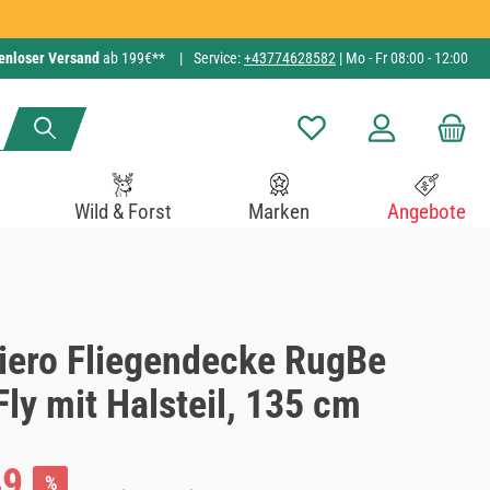
enloser Versand
ab 199€**
|
Service:
+43774628582
| Mo - Fr 08:00 - 12:00
Du hast 0 Produkte auf de
Wild & Forst
Marken
Angebote
liero Fliegendecke RugBe
ly mit Halsteil, 135 cm
:
49
%