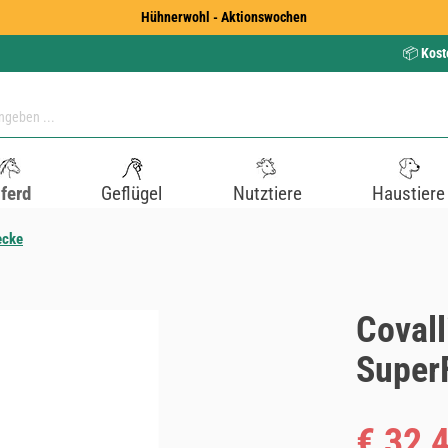
Hühnerwohl - Aktionswochen
📦
Kost
ferd
Geflügel
Nutztiere
Haustiere
ecke
Coval
SuperF
Verkaufspreis
€ 32,