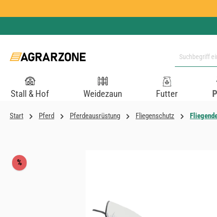
 Hauptinhalt springen
Zur Suche springen
Zur Hauptnavigation springen
Stall & Hof
Weidezaun
Futter
P
Start
Pferd
Pferdeausrüstung
Fliegenschutz
Fliegend
Bildergalerie überspringen
Rabatt
%