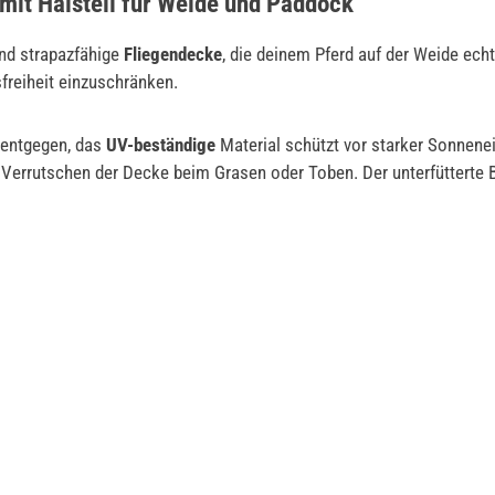
mit Halsteil für Weide und Paddock
und strapazfähige
Fliegendecke
, die deinem Pferd auf der Weide ec
freiheit einzuschränken.
g entgegen, das
UV-beständige
Material schützt vor starker Sonnenei
 Verrutschen der Decke beim Grasen oder Toben. Der unterfütterte B