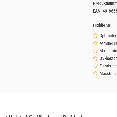
Produktnum
EAN:
401865
Highlights
Optimaler
Atmungsak
Abnehmbar
UV-bestän
Elastisch
Maschinen