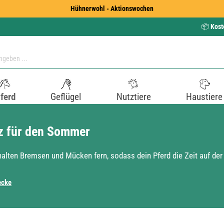
Hühnerwohl - Aktionswochen
📦
Kost
ferd
Geflügel
Nutztiere
Haustiere
tz für den Sommer
n halten Bremsen und Mücken fern, sodass dein Pferd die Zeit auf d
ecke