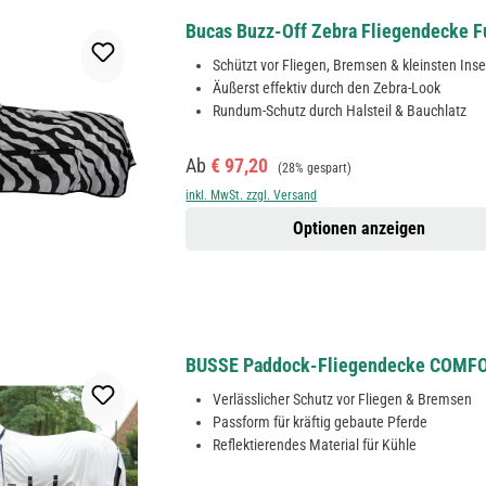
Bucas Buzz-Off Zebra Fliegendecke F
Schützt vor Fliegen, Bremsen & kleinsten Ins
Äußerst effektiv durch den Zebra-Look
Rundum-Schutz durch Halsteil & Bauchlatz
Verkaufspreis:
Regulärer Preis:
Ab
€ 97,20
(28% gespart)
inkl. MwSt. zzgl. Versand
Optionen anzeigen
BUSSE Paddock-Fliegendecke COMFORT,
Verlässlicher Schutz vor Fliegen & Bremsen
Passform für kräftig gebaute Pferde
Reflektierendes Material für Kühle