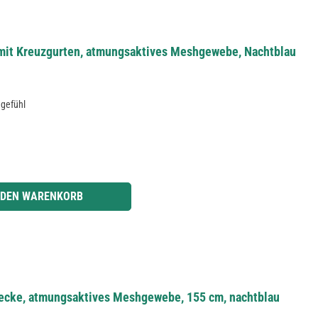
it Kreuzgurten, atmungsaktives Meshgewebe, Nachtblau
egefühl
r benutze die Schaltflächen um die Anzahl zu erhöhen oder zu reduzieren.
 DEN WARENKORB
ecke, atmungsaktives Meshgewebe, 155 cm, nachtblau