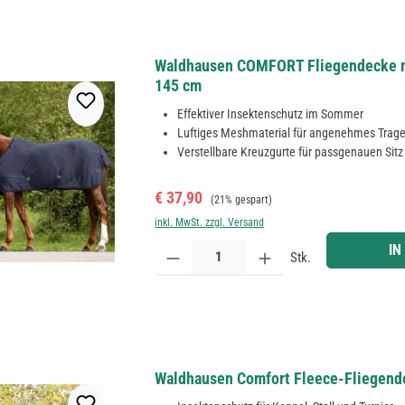
Waldhausen COMFORT Fliegendecke m
145 cm
Effektiver Insektenschutz im Sommer
Luftiges Meshmaterial für angenehmes Trag
Verstellbare Kreuzgurte für passgenauen Sitz
Verkaufspreis:
Regulärer Preis:
€ 37,90
(21% gespart)
inkl. MwSt. zzgl. Versand
Produkt Anzahl: Gib den gewünschten Wert ein ode
IN
Stk.
Waldhausen Comfort Fleece-Fliegend