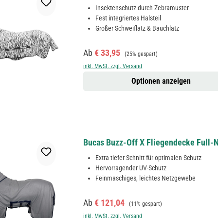
Insektenschutz durch Zebramuster
Fest integriertes Halsteil
Großer Schweiflatz & Bauchlatz
Verkaufspreis:
Regulärer Preis:
Ab
€ 33,95
(25% gespart)
inkl. MwSt. zzgl. Versand
Optionen anzeigen
Bucas Buzz-Off X Fliegendecke Full-
Extra tiefer Schnitt für optimalen Schutz
Hervorragender UV-Schutz
Feinmaschiges, leichtes Netzgewebe
Verkaufspreis:
Regulärer Preis:
Ab
€ 121,04
(11% gespart)
inkl. MwSt. zzgl. Versand