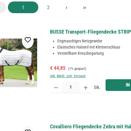
Seite
Seite
1
2
BUSSE Transport-Fliegendecke STRIPE
Engmaschiges Netzgewebe
Elastisches Halsteil mit Klettverschluss
Verstellbare Kreuzbegurtung
Verkaufspreis:
Regulärer Preis:
€ 44,85
(1% gespart)
inkl. MwSt. zzgl. Versand
Produkt Anzahl: Gib den gewünschten Wert ein ode
IN
Stk.
Covalliero Fliegendecke Zebra mit H