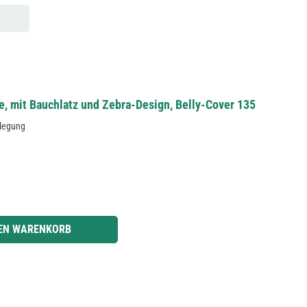
, mit Bauchlatz und Zebra-Design, Belly-Cover 135
rlegung
z
r benutze die Schaltflächen um die Anzahl zu erhöhen oder zu reduzieren.
DEN WARENKORB