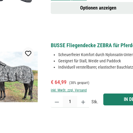
Optionen anzeigen
BUSSE Fliegendecke ZEBRA für Pferde
Scheuerfreier Komfort durch Nylonsatin-Unte
Geeignet für Stall, Weide und Paddock
Individuell verstellbarer, elastischer Bauchlat
Verkaufspreis:
Regulärer Preis:
€ 64,99
(38% gespart)
inkl. MwSt. zzgl. Versand
Produkt Anzahl: Gib den gewünschten Wert ein ode
IN 
Stk.