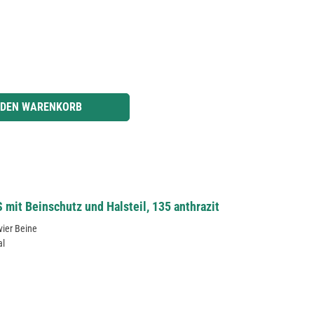
r benutze die Schaltflächen um die Anzahl zu erhöhen oder zu reduzieren.
 DEN WARENKORB
t Beinschutz und Halsteil, 135 anthrazit
vier Beine
al