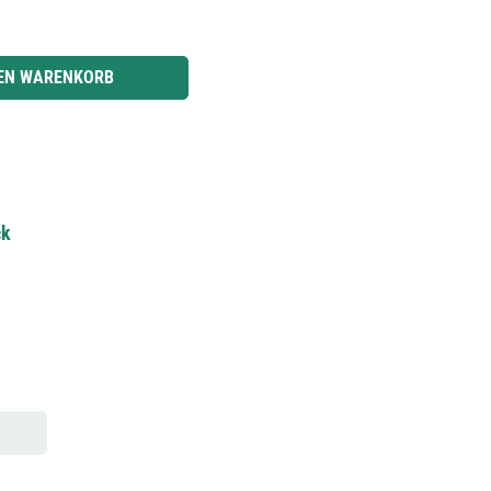
r benutze die Schaltflächen um die Anzahl zu erhöhen oder zu reduzieren.
DEN WARENKORB
ck