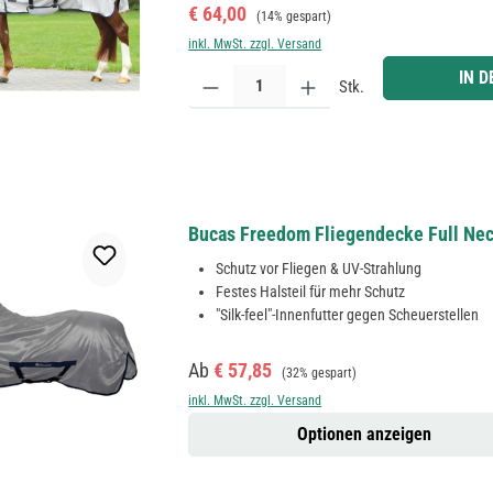
Verkaufspreis:
Regulärer Preis:
€ 64,00
(14% gespart)
inkl. MwSt. zzgl. Versand
Produkt Anzahl: Gib den gewünschten Wert ein ode
IN 
Stk.
Bucas Freedom Fliegendecke Full Ne
Schutz vor Fliegen & UV-Strahlung
Festes Halsteil für mehr Schutz
"Silk-feel"-Innenfutter gegen Scheuerstellen
Verkaufspreis:
Regulärer Preis:
Ab
€ 57,85
(32% gespart)
inkl. MwSt. zzgl. Versand
Optionen anzeigen