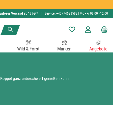
enloser Versand
ab 199€**
|
Service:
+43774628582
| Mo - Fr 08:00 - 12:00
Du hast 0 Produkte auf de
Wild & Forst
Marken
Angebote
er Koppel ganz unbeschwert genießen kann.