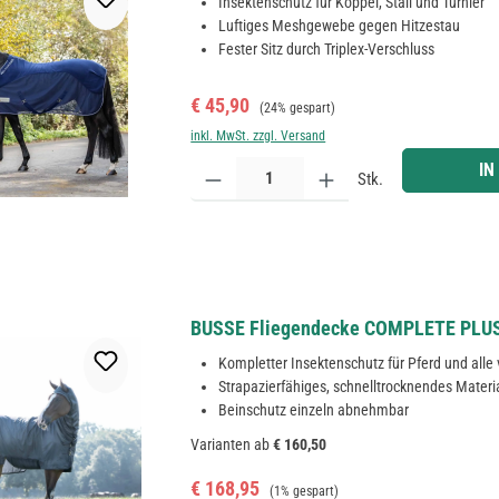
Insektenschutz für Koppel, Stall und Turnier
Luftiges Meshgewebe gegen Hitzestau
Fester Sitz durch Triplex-Verschluss
Verkaufspreis:
Regulärer Preis:
€ 45,90
(24% gespart)
inkl. MwSt. zzgl. Versand
Produkt Anzahl: Gib den gewünschten Wert ein ode
IN
Stk.
BUSSE Fliegendecke COMPLETE PLUS mi
Kompletter Insektenschutz für Pferd und alle 
Strapazierfähiges, schnelltrocknendes Materi
Beinschutz einzeln abnehmbar
Varianten ab
€ 160,50
Verkaufspreis:
Regulärer Preis:
€ 168,95
(1% gespart)