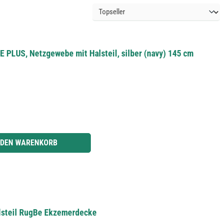
 PLUS, Netzgewebe mit Halsteil, silber (navy) 145 cm
r benutze die Schaltflächen um die Anzahl zu erhöhen oder zu reduzieren.
 DEN WARENKORB
alsteil RugBe Ekzemerdecke