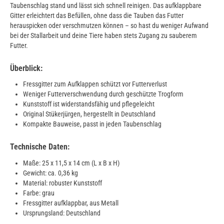
Taubenschlag stand und lässt sich schnell reinigen. Das aufklappbare
Gitter erleichtert das Befüllen, ohne dass die Tauben das Futter
herauspicken oder verschmutzen können – so hast du weniger Aufwand
bei der Stallarbeit und deine Tiere haben stets Zugang zu sauberem
Futter.
Überblick:
Fressgitter zum Aufklappen schützt vor Futterverlust
Weniger Futterverschwendung durch geschützte Trogform
Kunststoff ist widerstandsfähig und pflegeleicht
Original Stükerjürgen, hergestellt in Deutschland
Kompakte Bauweise, passt in jeden Taubenschlag
Technische Daten:
Maße: 25 x 11,5 x 14 cm (L x B x H)
Gewicht: ca. 0,36 kg
Material: robuster Kunststoff
Farbe: grau
Fressgitter aufklappbar, aus Metall
Ursprungsland: Deutschland