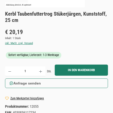
Abbildung ähnlich, KI optimiert
Kerbl Taubenfuttertrog Stükerjürgen, Kunststoff,
25 cm
Regulärer Preis:
€ 20,19
Inhalt:
1 Stück
inkl. MwSt. zzgl. Versand
Sofort verfügbar, Lieferzeit: 1-3 Werktage
Produkt Anzahl: Gib den gewünschten Wert ein oder benutze die Schaltflächen um die Anzahl zu erh
IN DEN WARENKORB
Stk.
Anfrage senden
Zum Merkzettel hinzufügen
Produktnummer:
12055
EAN:
4030836117234