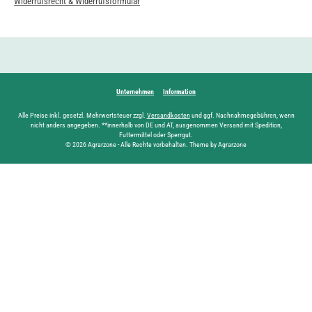
Widerrufsrecht & Widerrufsformular
Unternehmen
Information
Alle Preise inkl. gesetzl. Mehrwertsteuer zzgl.
Versandkosten
und ggf. Nachnahmegebühren, wenn
nicht anders angegeben. **innerhalb von DE und AT, ausgenommen Versand mit Spedition,
Futtermittel oder Sperrgut.
© 2026 Agrarzone - Alle Rechte vorbehalten. Theme by Agrarzone