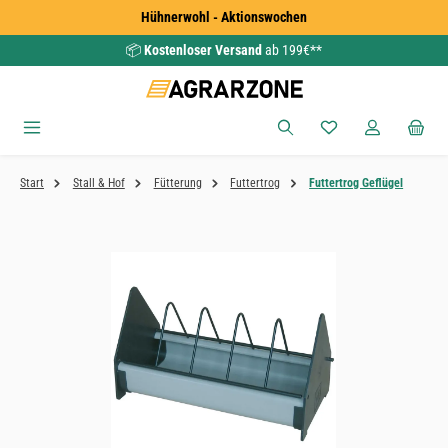
Hühnerwohl - Aktionswochen
Zum Hauptinhalt springen
📦
Kostenloser Versand
ab 199€**
Du hast 0 Produkte
Start
Stall & Hof
Fütterung
Futtertrog
Futtertrog Geflügel
Bildergalerie überspringen