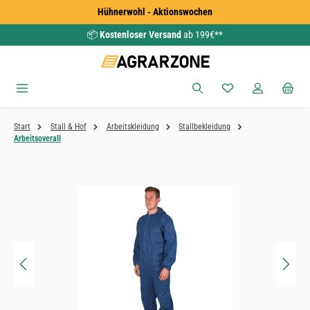
Hühnerwohl - Aktionswochen
Zum Hauptinhalt springen
📦
Kostenloser Versand
ab 199€**
Du hast 0 Produkte
Start
Stall & Hof
Arbeitskleidung
Stallbekleidung
Arbeitsoverall
Bildergalerie überspringen