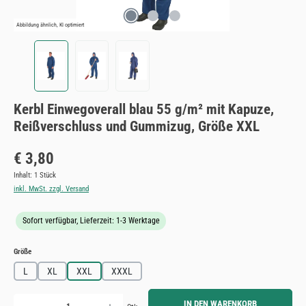
Abbildung ähnlich, KI optimiert
Kerbl Einwegoverall blau 55 g/m² mit Kapuze,
Reißverschluss und Gummizug, Größe XXL
Regulärer Preis:
€ 3,80
Inhalt:
1 Stück
inkl. MwSt. zzgl. Versand
Sofort verfügbar, Lieferzeit: 1-3 Werktage
auswählen
Größe
L
XL
XXL
XXXL
Produkt Anzahl: Gib den gewünschten Wert ein oder benutze die Schaltflächen um die Anzahl zu erh
IN DEN WARENKORB