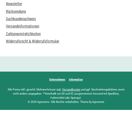
Newsletter
Rücksendung
Sachkundenachweis
Versandinformationen
Zahlungsmöglichkeiten
Widerrufsrecht & Widerrufsformular
Unternehmen
Information
Alle Preise inkl. gesetzl. Mehrwertsteuer zzgl.
Versandkosten
und ggf. Nachnahmegebühren, wenn
nicht anders angegeben. **innerhalb von DE und AT, ausgenommen Versand mit Spedition,
Futtermittel oder Sperrgut.
© 2026 Agrarzone - Alle Rechte vorbehalten. Theme by Agrarzone