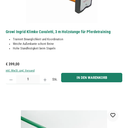
Growi Ingrid Klimke Cavaletti, 3 m Holzstange für Pferdetraining
Trainiert Beweglichkeit und Koordination
Weiche Außenkante schont Beine
Hohe Standfestigkeit beim Stapeln
Regulärer Preis:
€ 399,00
inkl. MwSt. zzgl. Versand
Produkt Anzahl: Gib den gewünschten Wert ein oder benutze die Schaltflächen um die Anzahl zu erh
IN DEN WARENKORB
Stk.