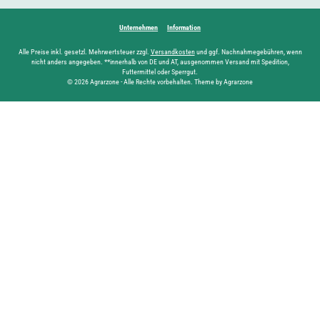
Unternehmen
Information
Alle Preise inkl. gesetzl. Mehrwertsteuer zzgl.
Versandkosten
und ggf. Nachnahmegebühren, wenn
nicht anders angegeben. **innerhalb von DE und AT, ausgenommen Versand mit Spedition,
Futtermittel oder Sperrgut.
© 2026 Agrarzone - Alle Rechte vorbehalten. Theme by Agrarzone