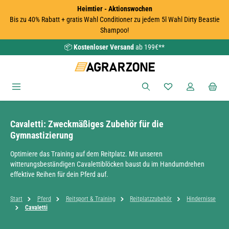
Heimtier - Aktionswochen
Zum Hauptinhalt springen
Bis zu 40% Rabatt + gratis Wahl Conditioner zu jedem 5l Wahl Dirty Beastie
Shampoo!
📦
Kostenloser Versand
ab 199€**
Du hast 0 Produkte
Cavaletti: Zweckmäßiges Zubehör für die
Gymnastizierung
Optimiere das Training auf dem Reitplatz. Mit unseren
witterungsbeständigen Cavalettiblöcken baust du im Handumdrehen
effektive Reihen für dein Pferd auf.
Start
Pferd
Reitsport & Training
Reitplatzzubehör
Hindernisse
Cavaletti