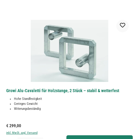
Growi Alu-Cavaletti für Holzstange, 2 Stück – stabil & wetterfest
Hohe Standfestigkeit
Geringes Gewicht
Witterungsbeständig
Regulärer Preis:
€ 299,00
inkl. MwSt. zzgl. Versand
Produkt Anzahl: Gib den gewünschten Wert ein oder benutze die Schaltflächen um die Anzahl zu erh