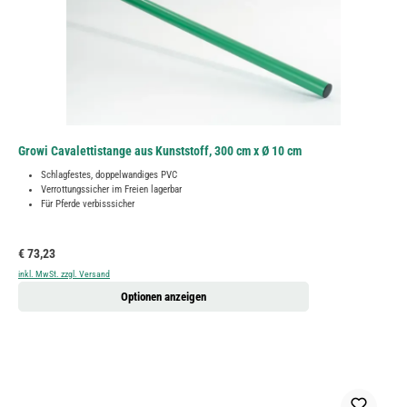
Growi Cavalettistange aus Kunststoff, 300 cm x Ø 10 cm
Schlagfestes, doppelwandiges PVC
Verrottungssicher im Freien lagerbar
Für Pferde verbisssicher
Regulärer Preis:
€ 73,23
inkl. MwSt. zzgl. Versand
Optionen anzeigen