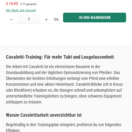
Verkaufspreis:
Regulärer Preis:
€ 14,95
(17% gespart)
inkl. MwSt. zzgl. Versand
Produkt Anzahl: Gib den gewünschten Wert ein oder benutze die Schaltflächen um die Anzahl zu erh
IN DEN WARENKORB
Stk.
Cavaletti-Training: Für mehr Takt und Losgelassenheit
Die Arbeit mit Cavaletti ist ein elementarer Baustein in der
Grundausbildung und der täglichen Gymnastizierung von Pferden. Das
Überwinden der leichten Erhöhungen verlangt vom Pferd eine erhöhte
Konzentration und eine aktive Hinterhand. Cavaletti-Blöcke (oft in Kreuz-
oder Blockform) erlauben es, die Stangen schnell und unkompliziert auf
unterschiedliche Trainingshöhen zu bringen, ohne schweres Equipment
schleppen zu müssen.
Warum Cavalettiarbeit unverzichtbar ist
Regelmäßig in den Trainingsplan integriert, profitierst du von folgenden
Effekten: