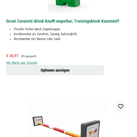
Growi Cavaletti-Block Knuffi stapelbar, Trainingsblock Kunststoff
Flexible Höhen durch Stapelnoppen
Kombinierbar als Cavaletti, Sprung, Aufsteighilfe
Beschwerbar mit Wasser oder Sand
Verkaufspreis:
Regulärer Preis:
€ 36,91
(8% gespart)
inkl. MwSt. zzgl. Versand
Optionen anzeigen