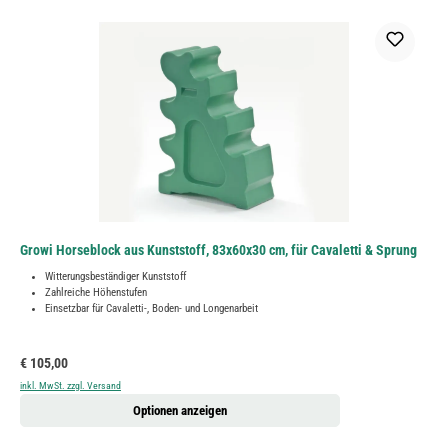
Growi Horseblock aus Kunststoff, 83x60x30 cm, für Cavaletti & Sprung
Witterungsbeständiger Kunststoff
Zahlreiche Höhenstufen
Einsetzbar für Cavaletti-, Boden- und Longenarbeit
Regulärer Preis:
€ 105,00
inkl. MwSt. zzgl. Versand
Optionen anzeigen