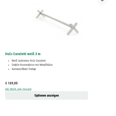
Holz-Cavaletti weiß 3 m
Weiß lackiertes Holz-Cavaletti
Stabile Konstruktion mit Metallhülse
Austauschbare Stange
Regulärer Preis:
€ 169,00
inkl. MwSt. zzgl. Versand
Optionen anzeigen