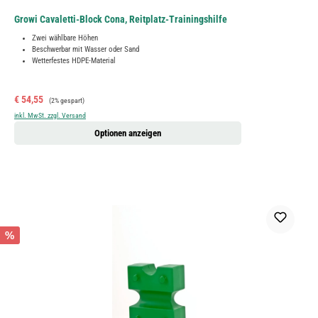
Growi Cavaletti-Block Cona, Reitplatz-Trainingshilfe
Zwei wählbare Höhen
Beschwerbar mit Wasser oder Sand
Wetterfestes HDPE-Material
Verkaufspreis:
Regulärer Preis:
€ 54,55
(2% gespart)
inkl. MwSt. zzgl. Versand
Optionen anzeigen
%