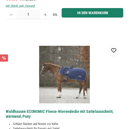
inkl. MwSt. zzgl. Versand
Produkt Anzahl: Gib den gewünschten Wert ein oder benutze die Schaltflächen um die Anzahl zu erh
IN DEN WARENKORB
Stk.
%
Waldhausen ECONOMIC Fleece-Nierendecke mit Sattelausschnitt,
wärmend, Pony
Schützt Rücken und Nieren vor Kälte
Sattelausschnitt für Einsatz mit Sattel