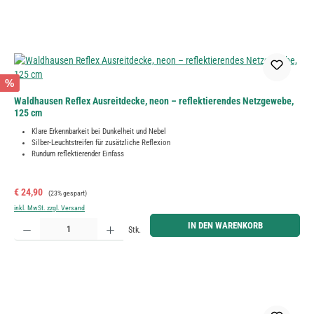
%
Waldhausen Reflex Ausreitdecke, neon – reflektierendes Netzgewebe,
125 cm
Klare Erkennbarkeit bei Dunkelheit und Nebel
Silber-Leuchtstreifen für zusätzliche Reflexion
Rundum reflektierender Einfass
Verkaufspreis:
Regulärer Preis:
€ 24,90
(23% gespart)
inkl. MwSt. zzgl. Versand
Produkt Anzahl: Gib den gewünschten Wert ein oder benutze die Schaltflächen um die Anzahl zu erh
IN DEN WARENKORB
Stk.