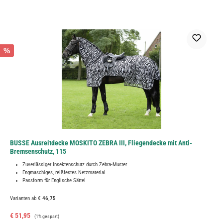
%
BUSSE Ausreitdecke MOSKITO ZEBRA III, Fliegendecke mit Anti-
Bremsenschutz, 115
Zuverlässiger Insektenschutz durch Zebra-Muster
Engmaschiges, reißfestes Netzmaterial
Passform für Englische Sättel
Varianten ab
€ 46,75
Verkaufspreis:
Regulärer Preis:
€ 51,95
(1% gespart)