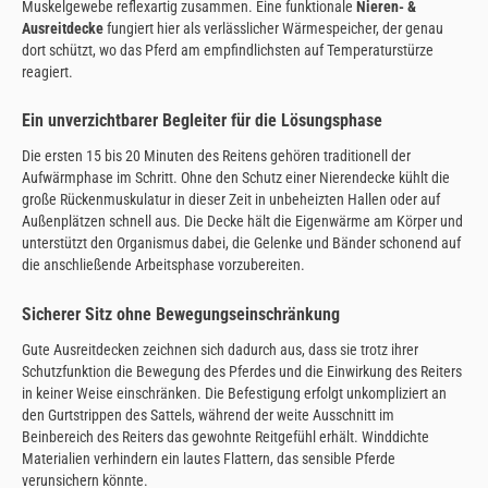
Muskelgewebe reflexartig zusammen. Eine funktionale
Nieren- &
Ausreitdecke
fungiert hier als verlässlicher Wärmespeicher, der genau
dort schützt, wo das Pferd am empfindlichsten auf Temperaturstürze
reagiert.
Ein unverzichtbarer Begleiter für die Lösungsphase
Die ersten 15 bis 20 Minuten des Reitens gehören traditionell der
Aufwärmphase im Schritt. Ohne den Schutz einer Nierendecke kühlt die
große Rückenmuskulatur in dieser Zeit in unbeheizten Hallen oder auf
Außenplätzen schnell aus. Die Decke hält die Eigenwärme am Körper und
unterstützt den Organismus dabei, die Gelenke und Bänder schonend auf
die anschließende Arbeitsphase vorzubereiten.
Sicherer Sitz ohne Bewegungseinschränkung
Gute Ausreitdecken zeichnen sich dadurch aus, dass sie trotz ihrer
Schutzfunktion die Bewegung des Pferdes und die Einwirkung des Reiters
in keiner Weise einschränken. Die Befestigung erfolgt unkompliziert an
den Gurtstrippen des Sattels, während der weite Ausschnitt im
Beinbereich des Reiters das gewohnte Reitgefühl erhält. Winddichte
Materialien verhindern ein lautes Flattern, das sensible Pferde
verunsichern könnte.