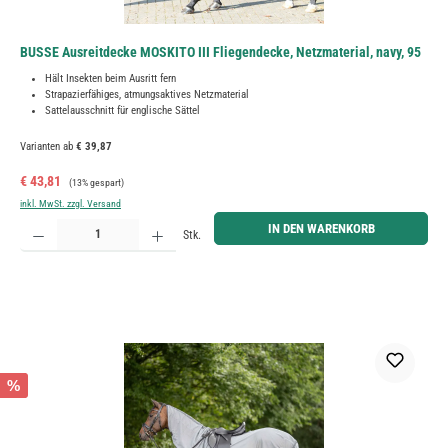
BUSSE Ausreitdecke MOSKITO III Fliegendecke, Netzmaterial, navy, 95
Hält Insekten beim Ausritt fern
Strapazierfähiges, atmungsaktives Netzmaterial
Sattelausschnitt für englische Sättel
Varianten ab
€ 39,87
Verkaufspreis:
Regulärer Preis:
€ 43,81
(13% gespart)
inkl. MwSt. zzgl. Versand
Produkt Anzahl: Gib den gewünschten Wert ein oder benutze die Schaltflächen um die Anzahl zu erh
IN DEN WARENKORB
Stk.
%