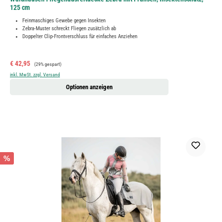
125 cm
Feinmaschiges Gewebe gegen Insekten
Zebra-Muster schreckt Fliegen zusätzlich ab
Doppelter Clip-Frontverschluss für einfaches Anziehen
Verkaufspreis:
Regulärer Preis:
€ 42,95
(29% gespart)
inkl. MwSt. zzgl. Versand
Optionen anzeigen
%