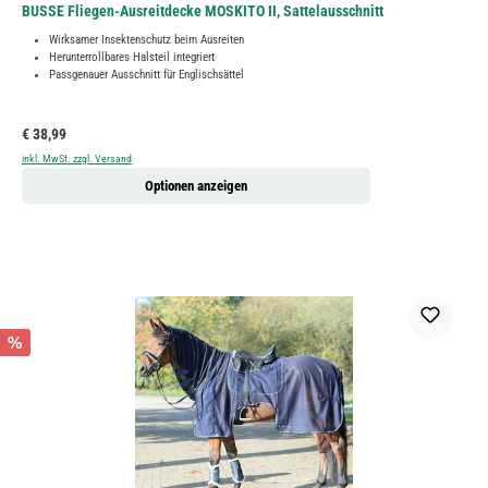
BUSSE Fliegen-Ausreitdecke MOSKITO II, Sattelausschnitt
Wirksamer Insektenschutz beim Ausreiten
Herunterrollbares Halsteil integriert
Passgenauer Ausschnitt für Englischsättel
Regulärer Preis:
€ 38,99
inkl. MwSt. zzgl. Versand
Optionen anzeigen
%