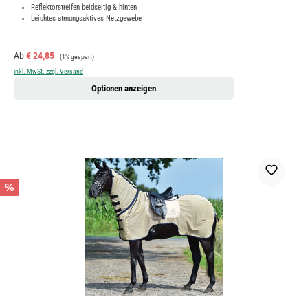
Reflektorstreifen beidseitig & hinten
Leichtes atmungsaktives Netzgewebe
Verkaufspreis:
Regulärer Preis:
Ab
€ 24,85
(1% gespart)
inkl. MwSt. zzgl. Versand
Optionen anzeigen
%