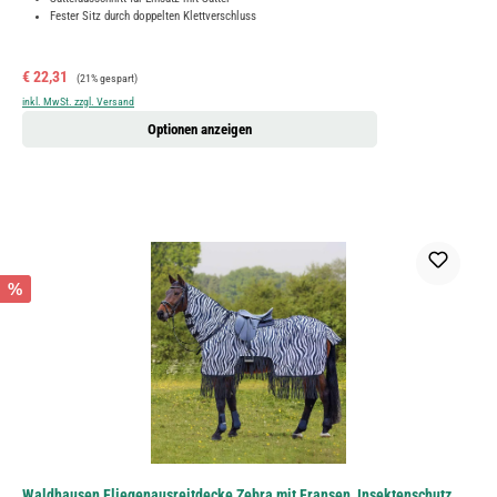
Fester Sitz durch doppelten Klettverschluss
Verkaufspreis:
Regulärer Preis:
€ 22,31
(21% gespart)
inkl. MwSt. zzgl. Versand
Optionen anzeigen
%
Waldhausen Fliegenausreitdecke Zebra mit Fransen, Insektenschutz,