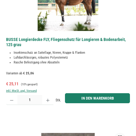
BUSSE Longierdecke FLY, Fliegenschutz für Longieren & Bodenarbeit,
125 grau
Insektenschutz an Sattellage, Nieren, Kruppe & Flanken
Luftdurchlässiges, robustes Polyesternetz
Rasche Befestigung ohne Absatteln
Varianten ab
€ 25,06
Verkaufspreis:
Regulärer Preis:
€ 25,11
(10% gespart)
inkl. MwSt. zzgl. Versand
Produkt Anzahl: Gib den gewünschten Wert ein oder benutze die Schaltflächen um die Anzahl zu erh
IN DEN WARENKORB
Stk.