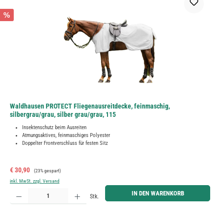
%
Waldhausen PROTECT Fliegenausreitdecke, feinmaschig,
silbergrau/grau, silber grau/grau, 115
Insektenschutz beim Ausreiten
Atmungsaktives, feinmaschiges Polyester
Doppelter Frontverschluss für festen Sitz
Verkaufspreis:
Regulärer Preis:
€ 30,90
(23% gespart)
inkl. MwSt. zzgl. Versand
Produkt Anzahl: Gib den gewünschten Wert ein oder benutze die Schaltflächen um die Anzahl zu erh
IN DEN WARENKORB
Stk.