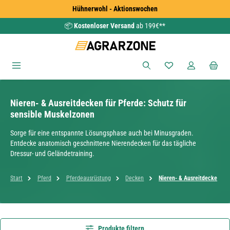
Hühnerwohl - Aktionswochen
Zum Hauptinhalt springen
📦
Kostenloser Versand
ab 199€**
Du hast 0 Produkte
Nieren- & Ausreitdecken für Pferde: Schutz für
sensible Muskelzonen
Sorge für eine entspannte Lösungsphase auch bei Minusgraden.
Entdecke anatomisch geschnittene Nierendecken für das tägliche
Dressur- und Geländetraining.
Start
Pferd
Pferdeausrüstung
Decken
Nieren- & Ausreitdecke
Produkte filtern