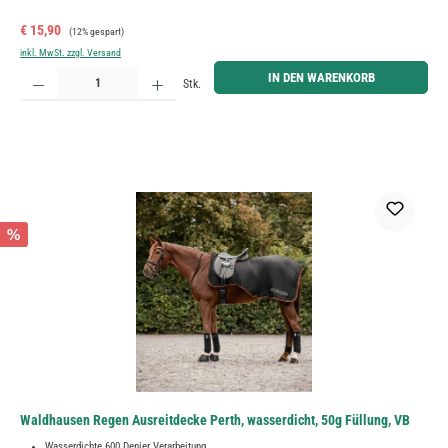
Verkaufspreis:
Regulärer Preis:
€ 15,90
(12% gespart)
inkl. MwSt. zzgl. Versand
Produkt Anzahl: Gib den gewünschten Wert ein oder benutze die Schaltflächen um die Anzahl zu erh
IN DEN WARENKORB
Stk.
%
Waldhausen Regen Ausreitdecke Perth, wasserdicht, 50g Füllung, VB
Wasserdichte 600 Denier Verarbeitung