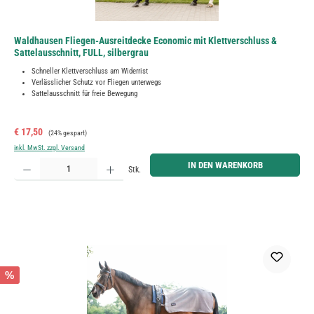
Waldhausen Fliegen-Ausreitdecke Economic mit Klettverschluss &
Sattelausschnitt, FULL, silbergrau
Schneller Klettverschluss am Widerrist
Verlässlicher Schutz vor Fliegen unterwegs
Sattelausschnitt für freie Bewegung
Verkaufspreis:
Regulärer Preis:
€ 17,50
(24% gespart)
inkl. MwSt. zzgl. Versand
Produkt Anzahl: Gib den gewünschten Wert ein oder benutze die Schaltflächen um die Anzahl zu erh
IN DEN WARENKORB
Stk.
%