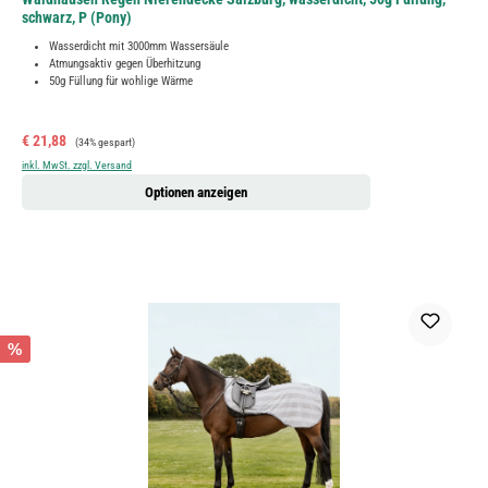
schwarz, P (Pony)
Wasserdicht mit 3000mm Wassersäule
Atmungsaktiv gegen Überhitzung
50g Füllung für wohlige Wärme
Verkaufspreis:
Regulärer Preis:
€ 21,88
(34% gespart)
inkl. MwSt. zzgl. Versand
Optionen anzeigen
%