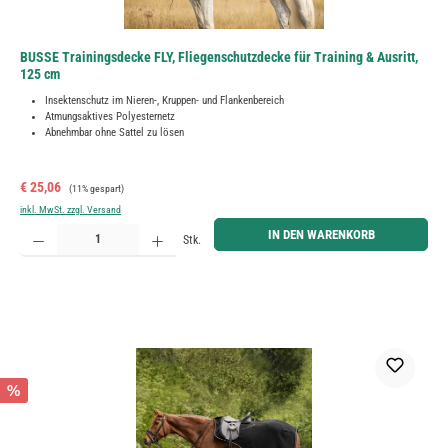
BUSSE Trainingsdecke FLY, Fliegenschutzdecke für Training & Ausritt,
125 cm
Insektenschutz im Nieren-, Kruppen- und Flankenbereich
Atmungsaktives Polyesternetz
Abnehmbar ohne Sattel zu lösen
Verkaufspreis:
Regulärer Preis:
€ 25,06
(11% gespart)
inkl. MwSt. zzgl. Versand
Produkt Anzahl: Gib den gewünschten Wert ein oder benutze die Schaltflächen um die Anzahl zu erh
IN DEN WARENKORB
Stk.
%