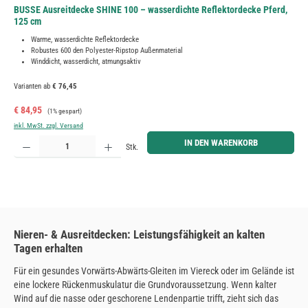
BUSSE Ausreitdecke SHINE 100 – wasserdichte Reflektordecke Pferd,
125 cm
Warme, wasserdichte Reflektordecke
Robustes 600 den Polyester-Ripstop Außenmaterial
Winddicht, wasserdicht, atmungsaktiv
Varianten ab
€ 76,45
Verkaufspreis:
Regulärer Preis:
€ 84,95
(1% gespart)
inkl. MwSt. zzgl. Versand
Produkt Anzahl: Gib den gewünschten Wert ein oder benutze die Schaltflächen um die Anzahl zu erh
IN DEN WARENKORB
Stk.
Nieren- & Ausreitdecken: Leistungsfähigkeit an kalten
Tagen erhalten
Für ein gesundes Vorwärts-Abwärts-Gleiten im Viereck oder im Gelände ist
eine lockere Rückenmuskulatur die Grundvoraussetzung. Wenn kalter
Wind auf die nasse oder geschorene Lendenpartie trifft, zieht sich das