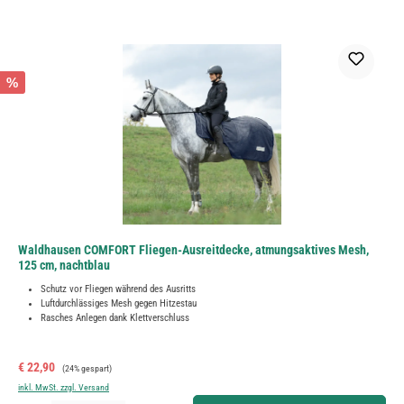
%
Waldhausen COMFORT Fliegen-Ausreitdecke, atmungsaktives Mesh,
125 cm, nachtblau
Schutz vor Fliegen während des Ausritts
Luftdurchlässiges Mesh gegen Hitzestau
Rasches Anlegen dank Klettverschluss
Verkaufspreis:
Regulärer Preis:
€ 22,90
(24% gespart)
inkl. MwSt. zzgl. Versand
Produkt Anzahl: Gib den gewünschten Wert ein oder benutze die Schaltflächen um die Anzahl zu erh