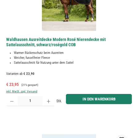
Waldhausen Ausreitdecke Modern Rosé Nierendecke mit
Sattelausschnitt, schwarz/roségold COB
Warmer Rückenschutz beim Ausreiten
Weicher, fusselfreier Fleece
Sattelausschnitt für Nutzung unter dem Sattel
Varianten ab
€ 23,90
Verkaufspreis:
Regulärer Preis:
€ 23,95
(21% gespart)
inkl. MwSt. zzgl. Versand
Produkt Anzahl: Gib den gewünschten Wert ein oder benutze die Schaltflächen um die Anzahl zu erh
IN DEN WARENKORB
Stk.