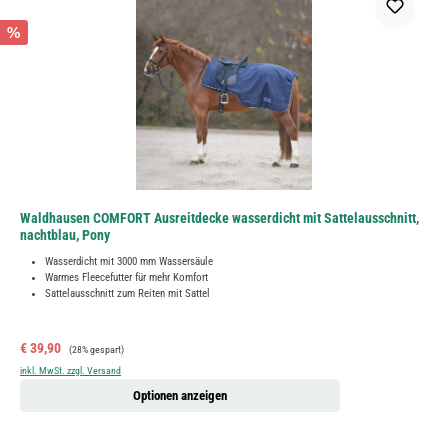
%
Waldhausen COMFORT Ausreitdecke wasserdicht mit Sattelausschnitt,
nachtblau, Pony
Wasserdicht mit 3000 mm Wassersäule
Warmes Fleecefutter für mehr Komfort
Sattelausschnitt zum Reiten mit Sattel
Verkaufspreis:
Regulärer Preis:
€ 39,90
(28% gespart)
inkl. MwSt. zzgl. Versand
Optionen anzeigen