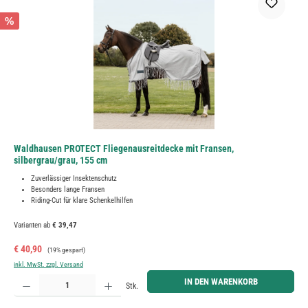
%
Waldhausen PROTECT Fliegenausreitdecke mit Fransen,
silbergrau/grau, 155 cm
Zuverlässiger Insektenschutz
Besonders lange Fransen
Riding-Cut für klare Schenkelhilfen
Varianten ab
€ 39,47
Verkaufspreis:
Regulärer Preis:
€ 40,90
(19% gespart)
inkl. MwSt. zzgl. Versand
Produkt Anzahl: Gib den gewünschten Wert ein oder benutze die Schaltflächen um die Anzahl zu erh
IN DEN WARENKORB
Stk.