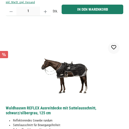
inkl. MwSt. zzgl. Versand
Produkt Anzahl: Gib den gewünschten Wert ein oder benutze die Schaltflächen um die Anzahl zu erh
IN DEN WARENKORB
Stk.
%
Waldhausen REFLEX Ausreitdecke mit Sattelausschnitt,
schwarz/silbergrau, 125 cm
Reflektierendes Gewebe rundum
Sattelausschnitt für Bewegungsfreiheit