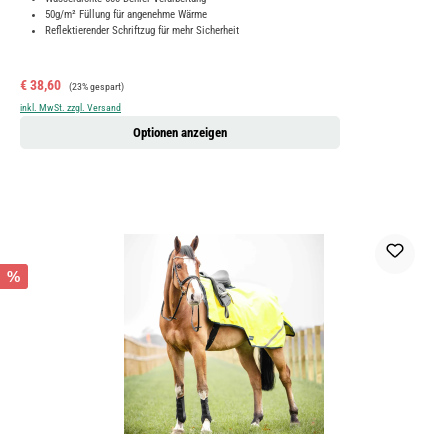
50g/m² Füllung für angenehme Wärme
Reflektierender Schriftzug für mehr Sicherheit
Verkaufspreis:
Regulärer Preis:
€ 38,60
(23% gespart)
inkl. MwSt. zzgl. Versand
Optionen anzeigen
%