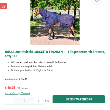
%
BUSSE Ausreitdecke MOSKITO-FRANSEN III, Fliegendecke mit Fransen,
navy 115
Wirksamer Insektenschutz durch bewegliche Fransen
Leichtes, atmungsaktives Netzmaterial
Optimal geschnitten für Englische Sättel
Varianten ab
€ 56,85
Verkaufspreis:
Regulärer Preis:
€ 56,95
(1% gespart)
inkl. MwSt. zzgl. Versand
Produkt Anzahl: Gib den gewünschten Wert ein oder benutze die Schaltflächen um die Anzahl zu erh
IN DEN WARENKORB
Stk.