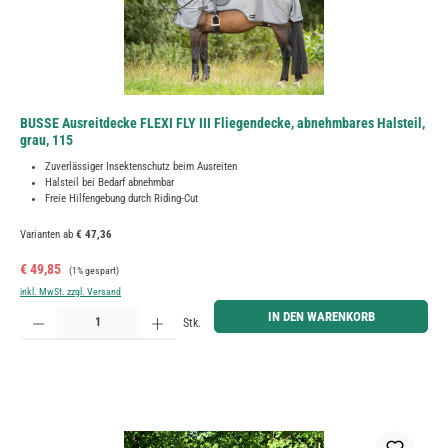
BUSSE Ausreitdecke FLEXI FLY III Fliegendecke, abnehmbares Halsteil,
grau, 115
Zuverlässiger Insektenschutz beim Ausreiten
Halsteil bei Bedarf abnehmbar
Freie Hilfengebung durch Riding-Cut
Varianten ab
€ 47,36
Verkaufspreis:
Regulärer Preis:
€ 49,85
(1% gespart)
inkl. MwSt. zzgl. Versand
Produkt Anzahl: Gib den gewünschten Wert ein oder benutze die Schaltflächen um die Anzahl zu erh
IN DEN WARENKORB
Stk.