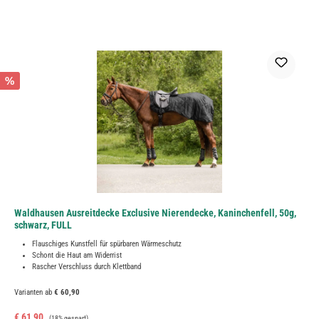
%
Waldhausen Ausreitdecke Exclusive Nierendecke, Kaninchenfell, 50g,
schwarz, FULL
Flauschiges Kunstfell für spürbaren Wärmeschutz
Schont die Haut am Widerrist
Rascher Verschluss durch Klettband
Varianten ab
€ 60,90
Verkaufspreis:
Regulärer Preis:
€ 61,90
(18% gespart)