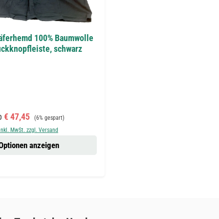
häferhemd 100% Baumwolle
uckknopfleiste, schwarz
rkaufspreis:
Regulärer Preis:
b
€ 47,45
(6% gespart)
inkl. MwSt. zzgl. Versand
Optionen anzeigen