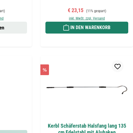
Preis:
Verkaufspreis:
Regulärer Preis:
€ 23,15
art)
(11% gespart)
and
inkl. MwSt. zzgl. Versand
en
IN DEN WARENKORB
%
Kerbl Schäferstab Halsfang lang 135
cm Edelstahl mit Aluhaken