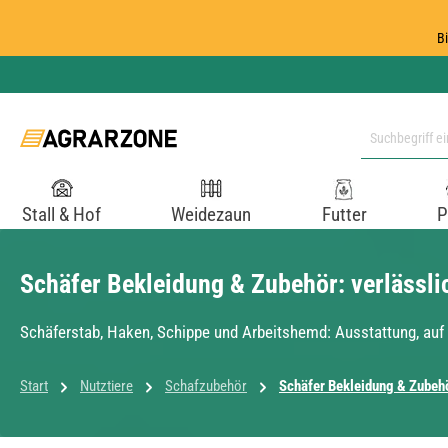
 Hauptinhalt springen
Zur Suche springen
Zur Hauptnavigation springen
B
Stall & Hof
Weidezaun
Futter
P
Schäfer Bekleidung & Zubehör: verlässl
Schäferstab, Haken, Schippe und Arbeitshemd: Ausstattung, auf
Start
Nutztiere
Schafzubehör
Schäfer Bekleidung & Zubeh