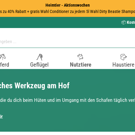
Heimtier - Aktionswochen
is zu 40% Rabatt + gratis Wahl Conditioner zu jedem 5l Wahl Dirty Beastie Shampo
📦
Kost
ferd
Geflügel
Nutztiere
Haustiere
iches Werkzeug am Hof
 die du dich beim Hüten und im Umgang mit den Schafen täglich ver
ör