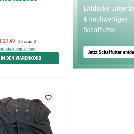
Entdecke unser b
& hochwertiges
Schaffutter
Verkaufspreis:
Regulärer Preis:
€ 21,49
(3% gespart)
inkl. MwSt. zzgl. Versand
Jetzt Schaffutter entd
IN DEN WARENKORB