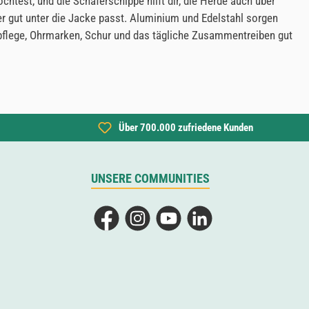
test, und die Schäferschippe hilft dir, die Herde auch über
er gut unter die Jacke passt. Aluminium und Edelstahl sorgen
pflege, Ohrmarken, Schur und das tägliche Zusammentreiben gut
Über 700.000 zufriedene Kunden
UNSERE COMMUNITIES
Facebook
Instagram
YouTube
LinkedIn