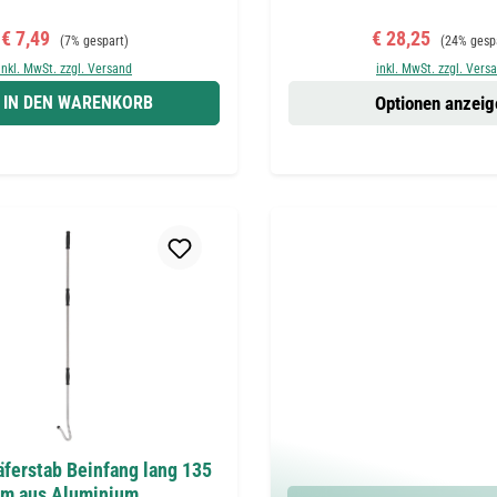
Verkaufspreis:
Regulärer Preis:
Verkaufspreis:
Regulärer 
€ 7,49
€ 28,25
(7% gespart)
(24% gesp
inkl. MwSt. zzgl. Versand
inkl. MwSt. zzgl. Vers
IN DEN WARENKORB
Optionen anzeig
äferstab Beinfang lang 135
cm aus Aluminium