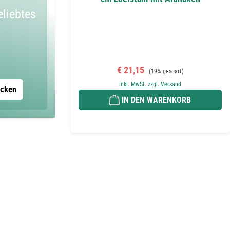
eliebtes
Verkaufspreis:
Regulärer Preis:
€ 21,15
(19% gespart)
inkl. MwSt. zzgl. Versand
ecken
IN DEN WARENKORB