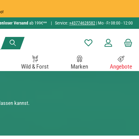
o!
enloser Versand
ab 199€**
|
Service:
+43774628582
| Mo - Fr 08:00 - 12:00
Du hast 0 Produkte auf de
Wild & Forst
Marken
Angebote
lassen kannst.