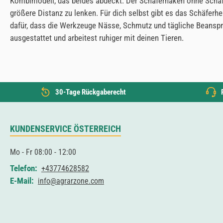
Kombimodell, das beides abdeckt. Der Schäferhaken ohne Schaft 
größere Distanz zu lenken. Für dich selbst gibt es das Schäfer
dafür, dass die Werkzeuge Nässe, Schmutz und tägliche Beanspr
ausgestattet und arbeitest ruhiger mit deinen Tieren.
30-Tage Rückgaberecht
KUNDENSERVICE ÖSTERREICH
Mo - Fr 08:00 - 12:00
Telefon:
+43774628582
E-Mail:
info@agrarzone.com