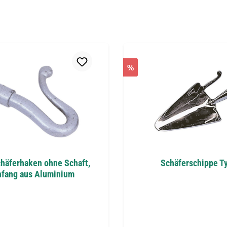
%
chäferhaken ohne Schaft,
Schäferschippe T
nfang aus Aluminium