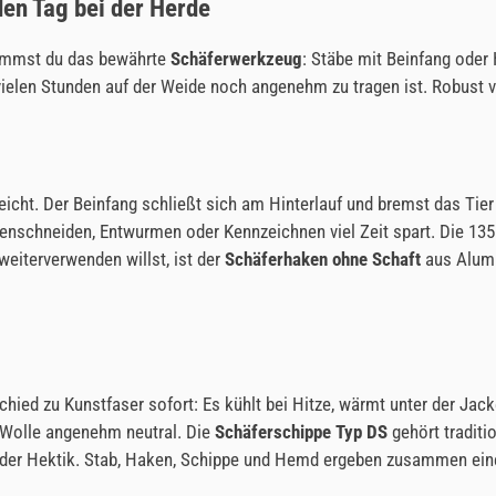
den Tag bei der Herde
ekommst du das bewährte
Schäferwerkzeug
: Stäbe mit Beinfang oder
vielen Stunden auf der Weide noch angenehm zu tragen ist. Robust v
eicht. Der Beinfang schließt sich am Hinterlauf und bremst das Tier
lauenschneiden, Entwurmen oder Kennzeichnen viel Zeit spart. Die 1
weiterverwenden willst, ist der
Schäferhaken ohne Schaft
aus Alumi
hied zu Kunstfaser sofort: Es kühlt bei Hitze, wärmt unter der Jack
 Wolle angenehm neutral. Die
Schäferschippe Typ DS
gehört traditi
oder Hektik. Stab, Haken, Schippe und Hemd ergeben zusammen eine 