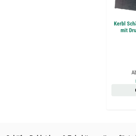
Kerbl Sc
mit Dr
Ve
A