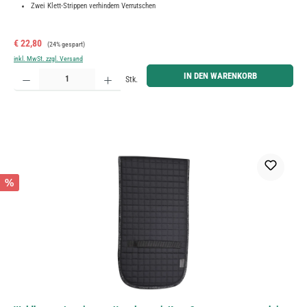
Zwei Klett-Strippen verhindern Verrutschen
Verkaufspreis:
Regulärer Preis:
€ 22,80
(24% gespart)
inkl. MwSt. zzgl. Versand
Produkt Anzahl: Gib den gewünschten Wert ein oder benutze die Schaltflächen um die Anzahl zu erh
IN DEN WARENKORB
Stk.
%