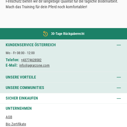
Fellschutz bieten wir dir langlebige Qualität für die tägliche Bodenarbeit.
Mach das Training für dein Pferd noch komfortabler!
30-Tage Rückgaberecht
KUNDENSERVICE ÖSTERREICH
Mo - Fr 08:00 - 12:00
Telefon:
+43774628582
E-Mail:
info@agrarzone.com
UNSERE VORTEILE
UNSERE COMMUNITIES
SICHER EINKAUFEN
UNTERNEHMEN
AGB
Bio Zertifikate