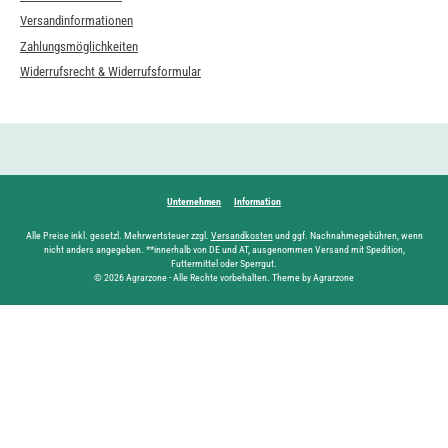
Versandinformationen
Zahlungsmöglichkeiten
Widerrufsrecht & Widerrufsformular
Unternehmen
Information
Alle Preise inkl. gesetzl. Mehrwertsteuer zzgl.
Versandkosten
und ggf. Nachnahmegebühren, wenn
nicht anders angegeben. **innerhalb von DE und AT, ausgenommen Versand mit Spedition,
Futtermittel oder Sperrgut.
© 2026 Agrarzone - Alle Rechte vorbehalten. Theme by Agrarzone