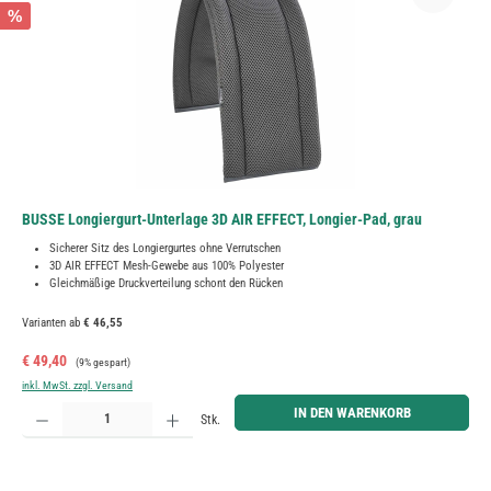
%
BUSSE Longiergurt-Unterlage 3D AIR EFFECT, Longier-Pad, grau
Sicherer Sitz des Longiergurtes ohne Verrutschen
3D AIR EFFECT Mesh-Gewebe aus 100% Polyester
Gleichmäßige Druckverteilung schont den Rücken
Varianten ab
€ 46,55
Verkaufspreis:
Regulärer Preis:
€ 49,40
(9% gespart)
inkl. MwSt. zzgl. Versand
Produkt Anzahl: Gib den gewünschten Wert ein oder benutze die Schaltflächen um die Anzahl zu erh
IN DEN WARENKORB
Stk.