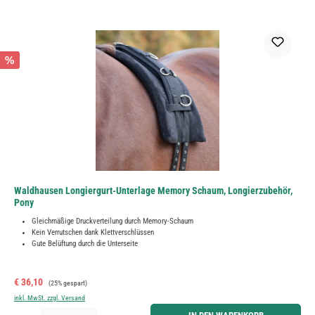
%
Waldhausen Longiergurt-Unterlage Memory Schaum, Longierzubehör,
Pony
Gleichmäßige Druckverteilung durch Memory-Schaum
Kein Verrutschen dank Klettverschlüssen
Gute Belüftung durch die Unterseite
Verkaufspreis:
Regulärer Preis:
€ 36,10
(25% gespart)
inkl. MwSt. zzgl. Versand
Produkt Anzahl: Gib den gewünschten Wert ein oder benutze die Schaltflächen um die Anzahl zu erh