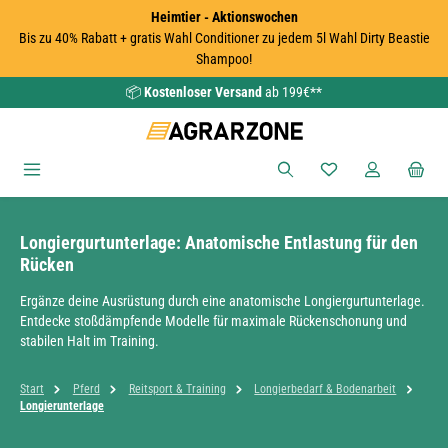
Heimtier - Aktionswochen
Zum Hauptinhalt springen
Bis zu 40% Rabatt + gratis Wahl Conditioner zu jedem 5l Wahl Dirty Beastie
Shampoo!
📦
Kostenloser Versand
ab 199€**
Du hast 0 Produkte
Longiergurtunterlage: Anatomische Entlastung für den
Rücken
Ergänze deine Ausrüstung durch eine anatomische Longiergurtunterlage.
Entdecke stoßdämpfende Modelle für maximale Rückenschonung und
stabilen Halt im Training.
Start
Pferd
Reitsport & Training
Longierbedarf & Bodenarbeit
Longierunterlage