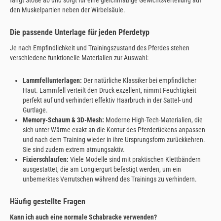
fängt Stöße ab und sorgt für eine gleichmäßige Gewichtsverteilung auf
den Muskelpartien neben der Wirbelsäule.
Die passende Unterlage für jeden Pferdetyp
Je nach Empfindlichkeit und Trainingszustand des Pferdes stehen
verschiedene funktionelle Materialien zur Auswahl:
Lammfellunterlagen:
Der natürliche Klassiker bei empfindlicher
Haut. Lammfell verteilt den Druck exzellent, nimmt Feuchtigkeit
perfekt auf und verhindert effektiv Haarbruch in der Sattel- und
Gurtlage.
Memory-Schaum & 3D-Mesh:
Moderne High-Tech-Materialien, die
sich unter Wärme exakt an die Kontur des Pferderückens anpassen
und nach dem Training wieder in ihre Ursprungsform zurückkehren.
Sie sind zudem extrem atmungsaktiv.
Fixierschlaufen:
Viele Modelle sind mit praktischen Klettbändern
ausgestattet, die am Longiergurt befestigt werden, um ein
unbemerktes Verrutschen während des Trainings zu verhindern.
Häufig gestellte Fragen
Kann ich auch eine normale Schabracke verwenden?