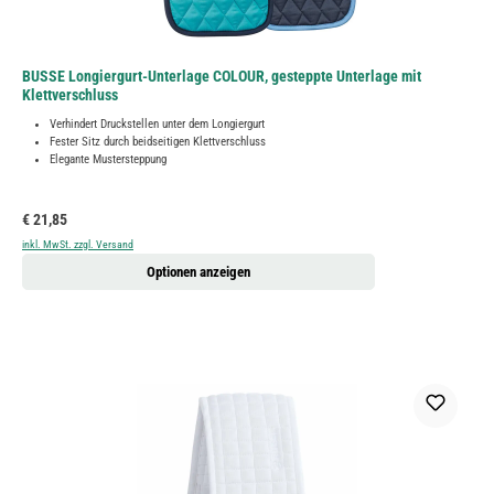
BUSSE Longiergurt-Unterlage COLOUR, gesteppte Unterlage mit
Klettverschluss
Verhindert Druckstellen unter dem Longiergurt
Fester Sitz durch beidseitigen Klettverschluss
Elegante Mustersteppung
Regulärer Preis:
€ 21,85
inkl. MwSt. zzgl. Versand
Optionen anzeigen