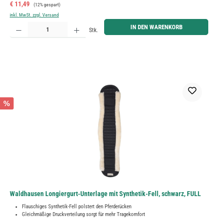
Verkaufspreis:
Regulärer Preis:
€ 11,49
(12% gespart)
inkl. MwSt. zzgl. Versand
Produkt Anzahl: Gib den gewünschten Wert ein oder benutze die Schaltflächen um die Anzahl zu erh
IN DEN WARENKORB
Stk.
%
Waldhausen Longiergurt-Unterlage mit Synthetik-Fell, schwarz, FULL
Flauschiges Synthetik-Fell polstert den Pferderücken
Gleichmäßige Druckverteilung sorgt für mehr Tragekomfort