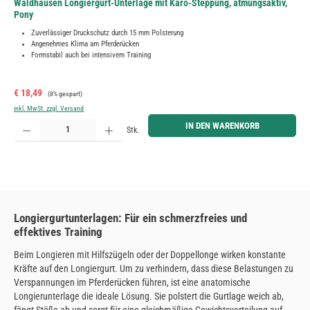
Waldhausen Longiergurt-Unterlage mit Karo-Steppung, atmungsaktiv,
Pony
Zuverlässiger Druckschutz durch 15 mm Polsterung
Angenehmes Klima am Pferderücken
Formstabil auch bei intensivem Training
Verkaufspreis:
Regulärer Preis:
€ 18,49
(8% gespart)
inkl. MwSt. zzgl. Versand
Produkt Anzahl: Gib den gewünschten Wert ein oder benutze die Schaltflächen um die Anzahl zu erh
IN DEN WARENKORB
Stk.
Longiergurtunterlagen: Für ein schmerzfreies und
effektives Training
Beim Longieren mit Hilfszügeln oder der Doppellonge wirken konstante
Kräfte auf den Longiergurt. Um zu verhindern, dass diese Belastungen zu
Verspannungen im Pferderücken führen, ist eine anatomische
Longierunterlage die ideale Lösung. Sie polstert die Gurtlage weich ab,