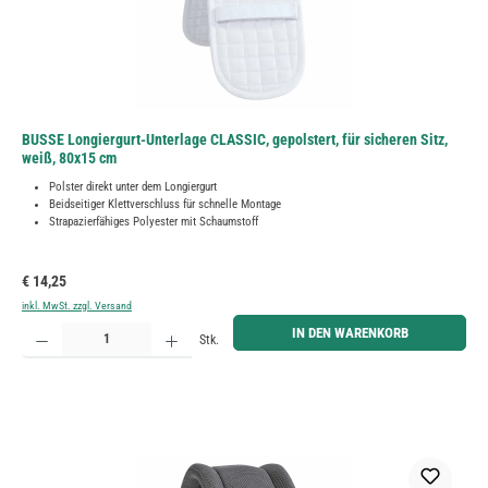
BUSSE Longiergurt-Unterlage CLASSIC, gepolstert, für sicheren Sitz,
weiß, 80x15 cm
Polster direkt unter dem Longiergurt
Beidseitiger Klettverschluss für schnelle Montage
Strapazierfähiges Polyester mit Schaumstoff
Regulärer Preis:
€ 14,25
inkl. MwSt. zzgl. Versand
Produkt Anzahl: Gib den gewünschten Wert ein oder benutze die Schaltflächen um die Anzahl zu erh
IN DEN WARENKORB
Stk.