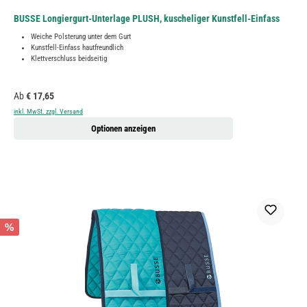
BUSSE Longiergurt-Unterlage PLUSH, kuscheliger Kunstfell-Einfass
Weiche Polsterung unter dem Gurt
Kunstfell-Einfass hautfreundlich
Klettverschluss beidseitig
Regulärer Preis:
Ab
€ 17,65
inkl. MwSt. zzgl. Versand
Optionen anzeigen
%