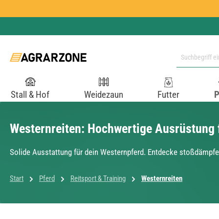
 Hauptinhalt springen
Zur Suche springen
Zur Hauptnavigation springen
Stall & Hof
Weidezaun
Futter
P
Westernreiten: Hochwertige Ausrüstung f
Solide Ausstattung für dein Westernpferd. Entdecke stoßdämpfe
Start
Pferd
Reitsport & Training
Westernreiten