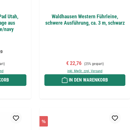
ad Utah,
Waldhausen Western Führleine,
age aus
schwere Ausführung, ca. 3 m, schwarz
e/navy
20
Preis:
Verkaufspreis:
Regulärer Preis:
€ 22,76
art)
(25% gespart)
and
inkl. MwSt. zzgl. Versand
KORB
IN DEN WARENKORB
%