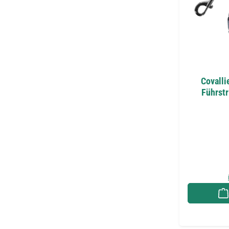
Covalli
Führstr