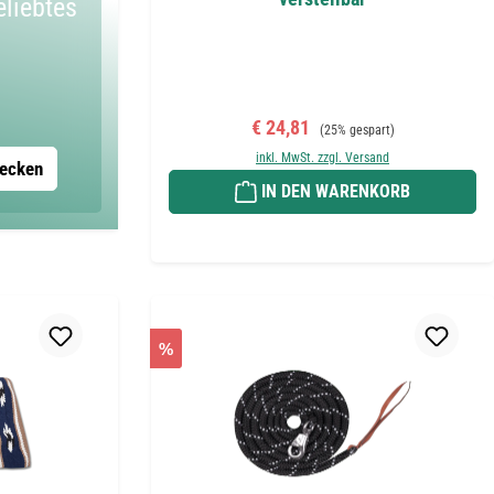
eliebtes
Verkaufspreis:
Regulärer Preis:
€ 24,81
(25% gespart)
inkl. MwSt. zzgl. Versand
decken
IN DEN WARENKORB
%