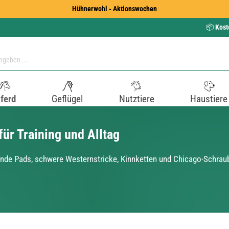
Hühnerwohl - Aktionswochen
📦
Kost
ferd
Geflügel
Nutztiere
Haustiere
ür Training und Alltag
nde Pads, schwere Westernstricke, Kinnketten und Chicago-Schraube