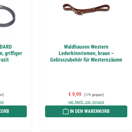
NDARD
Waldhausen Western
, griffiger
Lederkinnriemen, braun –
razit
Gebisszubehör für Westernzäume
Preis:
Verkaufspreis:
Regulärer Preis:
€ 9,99
rt)
(17% gespart)
and
inkl. MwSt. zzgl. Versand
KORB
IN DEN WARENKORB