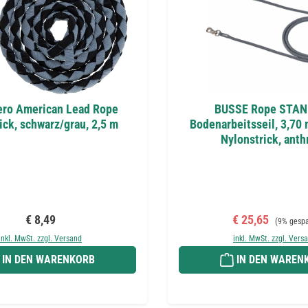
ero American Lead Rope
BUSSE Rope STA
ick, schwarz/grau, 2,5 m
Bodenarbeitsseil, 3,70 m
Nylonstrick, anth
Regulärer Preis:
Verkaufspreis:
Regulärer 
€ 8,49
€ 25,65
(9% gespa
inkl. MwSt. zzgl. Versand
inkl. MwSt. zzgl. Vers
IN DEN WARENKORB
IN DEN WAREN