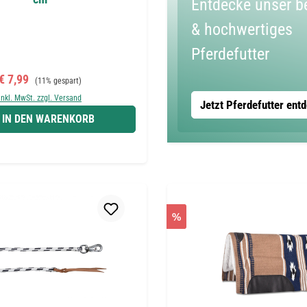
Entdecke unser b
& hochwertiges
Pferdefutter
Verkaufspreis:
Regulärer Preis:
€ 7,99
(11% gespart)
inkl. MwSt. zzgl. Versand
Jetzt Pferdefutter ent
IN DEN WARENKORB
%