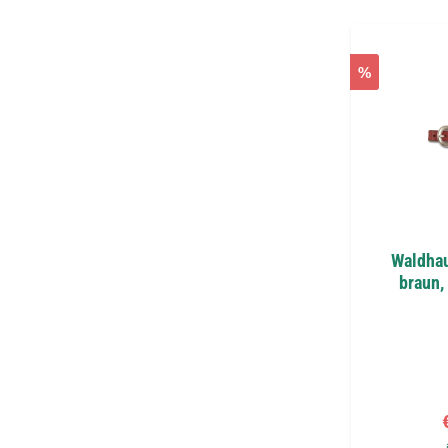
%
Waldhau
braun,
V