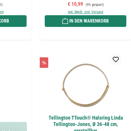
reis:
Verkaufspreis:
Regulärer Preis:
€ 10,99
t)
(9% gespart)
and
inkl. MwSt. zzgl. Versand
KORB
IN DEN WARENKORB
%
Tellington TTouch® Halsring Linda
Tellington-Jones, Ø 36-48 cm,
verstellbar