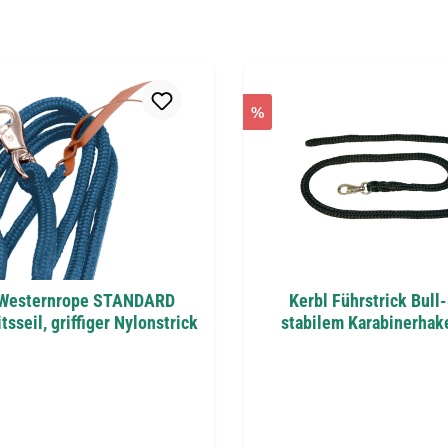
%
Westernrope STANDARD
Kerbl Führstrick Bull
sseil, griffiger Nylonstrick
stabilem Karabinerhak