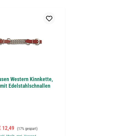
sen Western Kinnkette,
 mit Edelstahlschnallen
erkaufspreis:
Regulärer Preis:
€ 12,49
(17% gespart)