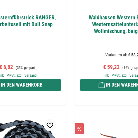
sternführstrick RANGER,
Waldhausen Western P
beitsseil mit Bull Snap
Westernsattelunterl
Wollmischung, beig
Varianten ab
€ 53,
Verkaufspreis:
Regulärer Preis:
Verkaufspreis:
Regulärer 
€ 6,82
€ 59,22
(35% gespart)
(16% gesp
inkl. MwSt. zzgl. Versand
inkl. MwSt. zzgl. Vers
IN DEN WARENKORB
IN DEN WAREN
%