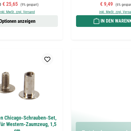
rkaufspreis:
Regulärer Preis:
Verkaufspreis:
Regulärer P
b
€ 25,65
€ 9,49
(9% gespart)
(6% gespar
inkl. MwSt. zzgl. Versand
inkl. MwSt. zzgl. Vers
Optionen anzeigen
IN DEN WAREN
n Chicago-Schrauben-Set,
 für Western-Zaumzeug, 1,5
cm