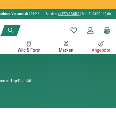
enloser Versand
ab 199€**
|
Service:
+43774628582
| Mo - Fr 08:00 - 12:00
Du hast 0 Produkte auf de
Wild & Forst
Marken
Angebote
n in Top-Qualität.