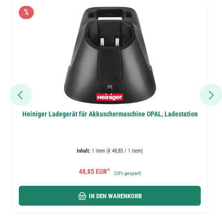
%
Heiniger Ladegerät für Akkuschermaschine OPAL, Ladestation
Inhalt:
1 item (€ 48,85 / 1 item)
*
48,85 EUR
(
23%
gespart)
IN DEN WARENKORB