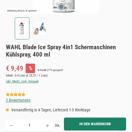
Abbildung ähnlich, KI optimiert
WAHL Blade Ice Spray 4in1 Schermaschinen
Kühlspray, 400 ml
Verkaufspreis:
€ 9,49
%
Regulärer Preis:
€ 11,40
(17% gespart)
Inhalt:
0.4 Liter
(€ 23,73 / 1 Liter)
inkl. MwSt. zzgl. Versand
Durchschnittliche Bewertung von 5 von 5 Sternen
2 Bewertungen
Versandfertig in 4 Tagen, Lieferzeit 1-3 Werktage
Produkt Anzahl: Gib den gewünschten Wert ein oder benutze die Schaltflächen um die Anzahl zu erh
IN DEN WARENKORB
Stk.