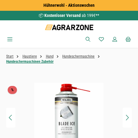
Hühnerwohl - Aktionswochen
Zum Hauptinhalt springen
📦
Kostenloser Versand
ab 199€**
Du hast 0 Produkte
Start
Haustiere
Hund
Hundeschermaschine
Hundeschermaschinen Zubehör
Bildergalerie überspringen
Rabatt
%