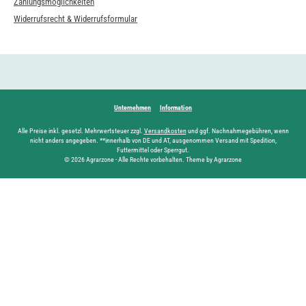
Zahlungsmöglichkeiten
Widerrufsrecht & Widerrufsformular
Unternehmen
Information
Alle Preise inkl. gesetzl. Mehrwertsteuer zzgl.
Versandkosten
und ggf. Nachnahmegebühren, wenn
nicht anders angegeben. **innerhalb von DE und AT, ausgenommen Versand mit Spedition,
Futtermittel oder Sperrgut.
© 2026 Agrarzone - Alle Rechte vorbehalten. Theme by Agrarzone