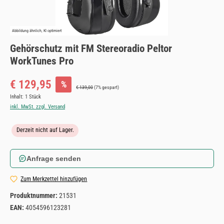
Abbildung ähnlich, KI optimiert
Gehörschutz mit FM Stereoradio Peltor
WorkTunes Pro
Verkaufspreis:
€ 129,95
%
Regulärer Preis:
€ 139,00
(7% gespart)
Inhalt:
1 Stück
inkl. MwSt. zzgl. Versand
Derzeit nicht auf Lager.
Anfrage senden
Zum Merkzettel hinzufügen
Produktnummer:
21531
EAN:
4054596123281