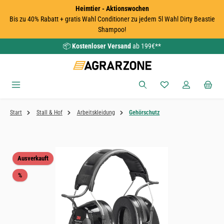
Heimtier - Aktionswochen
Zum Hauptinhalt springen
Bis zu 40% Rabatt + gratis Wahl Conditioner zu jedem 5l Wahl Dirty Beastie
Shampoo!
📦
Kostenloser Versand
ab 199€**
Du hast 0 Produkte
Start
Stall & Hof
Arbeitskleidung
Gehörschutz
Bildergalerie überspringen
Ausverkauft
Rabatt
%