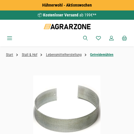
Hühnerwohl - Aktionswochen
Zum Hauptinhalt springen
📦
Kostenloser Versand
ab 199€**
Du hast 0 Produkte
Start
Stall & Hof
Lebensmittelherstellung
Getreidemühlen
Bildergalerie überspringen