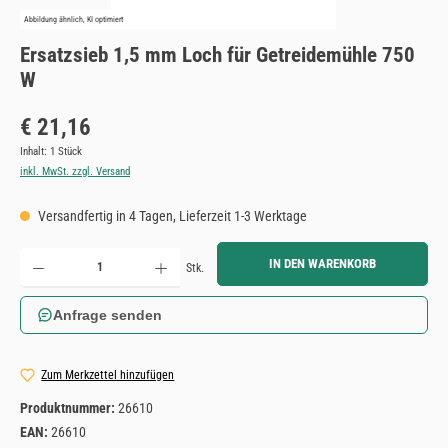
Abbildung ähnlich, KI optimiert
Ersatzsieb 1,5 mm Loch für Getreidemühle 750
W
Regulärer Preis:
€ 21,16
Inhalt:
1 Stück
inkl. MwSt. zzgl. Versand
Versandfertig in 4 Tagen, Lieferzeit 1-3 Werktage
Produkt Anzahl: Gib den gewünschten Wert ein oder benutze die Schaltflächen um die Anzahl zu erh
IN DEN WARENKORB
Stk.
Anfrage senden
Zum Merkzettel hinzufügen
Produktnummer:
26610
EAN:
26610