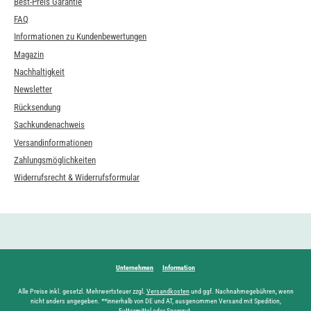
Best-Preis Garantie
FAQ
Informationen zu Kundenbewertungen
Magazin
Nachhaltigkeit
Newsletter
Rücksendung
Sachkundenachweis
Versandinformationen
Zahlungsmöglichkeiten
Widerrufsrecht & Widerrufsformular
Unternehmen
Information
Alle Preise inkl. gesetzl. Mehrwertsteuer zzgl.
Versandkosten
und ggf. Nachnahmegebühren, wenn
nicht anders angegeben. **innerhalb von DE und AT, ausgenommen Versand mit Spedition,
Futtermittel oder Sperrgut.