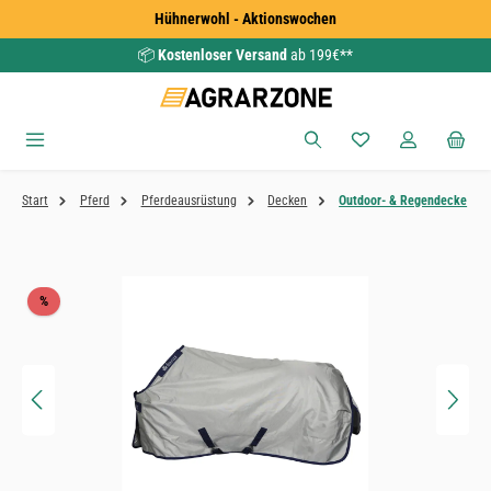
Hühnerwohl - Aktionswochen
Zum Hauptinhalt springen
📦
Kostenloser Versand
ab 199€**
Du hast 0 Produkte
Start
Pferd
Pferdeausrüstung
Decken
Outdoor- & Regendecke
Bildergalerie überspringen
Rabatt
%