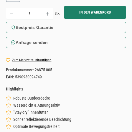
Produkt Anzahl: Gib den gewünschten Wert ein oder benutze die Schaltflächen um die Anzahl zu erh
IN DEN WARENKORB
Stk.
Bestpreis-Garantie
Anfrage senden
Zum Merkzettel hinzufügen
Produktnummer:
26875-005
EAN:
5390930094749
Highlights
Robuste Outdoordecke
Wasserdicht & Atmungsaktiv
"Stay-dry" Innenfutter
Sonnenreflektierende Beschichtung
Optimale Bewegungsfreiheit