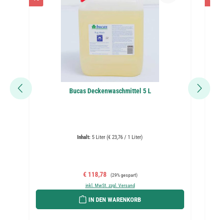
Bucas Deckenwaschmittel 5 L
Inhalt:
5 Liter
(€ 23,76 / 1 Liter)
Verkaufspreis:
Regulärer Preis:
€ 118,78
(29% gespart)
inkl. MwSt. zzgl. Versand
IN DEN WARENKORB