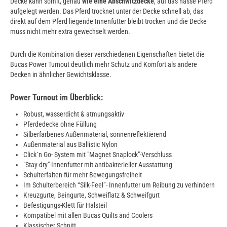
Decke kann somit, genau
wie eine Abschwitzdecke
, auf das nasse Pferd
aufgelegt werden. Das Pferd trocknet unter der Decke schnell ab, das
direkt auf dem Pferd liegende Innenfutter bleibt trocken und die Decke
muss nicht mehr extra gewechselt werden.
Durch die Kombination dieser verschiedenen Eigenschaften bietet die
Bucas Power Turnout deutlich mehr Schutz und Komfort als andere
Decken in ähnlicher Gewichtsklasse.
Power Turnout im Überblick:
Robust, wasserdicht & atmungsaktiv
Pferdedecke ohne Füllung
Silberfarbenes Außenmaterial, sonnenreflektierend
Außenmaterial aus Ballistic Nylon
Click´n Go- System mit "Magnet Snaplock"-Verschluss
"Stay-dry"-Innenfutter mit antibakterieller Ausstattung
Schulterfalten für mehr Bewegungsfreiheit
Im Schulterbereich “Silk-Feel”- Innenfutter um Reibung zu verhindern
Kreuzgurte, Beingurte, Schweiflatz & Schweifgurt
Befestigungs-Klett für Halsteil
Kompatibel mit allen Bucas Quilts and Coolers
Klassischer Schnitt