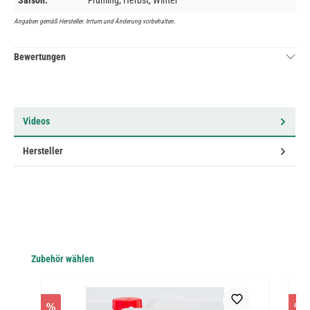
Saison:
Frühling, Herbst, Winter
Angaben gemäß Hersteller. Irrtum und Änderung vorbehalten.
Bewertungen
Videos
Hersteller
Produktgalerie überspringen
Zubehör wählen
%
%