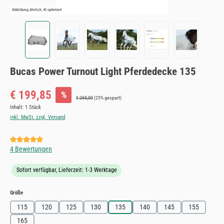
Abbildung ähnlich, KI optimiert
Bucas Power Turnout Light Pferdedecke 135
Verkaufspreis:
€ 199,85
%
Regulärer Preis:
€ 265,00
(25% gespart)
Inhalt:
1 Stück
inkl. MwSt. zzgl. Versand
Durchschnittliche Bewertung von 5 von 5 Sternen
4 Bewertungen
Sofort verfügbar, Lieferzeit: 1-3 Werktage
auswählen
Größe
115
120
125
130
135
140
145
155
165