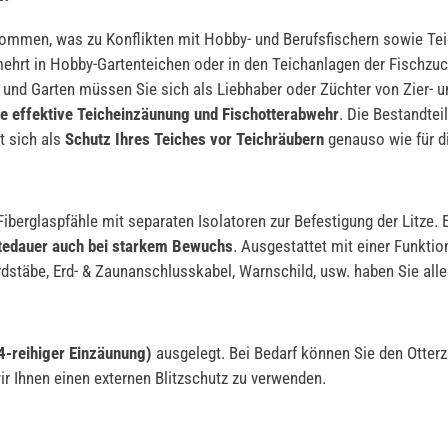
nommen, was zu Konflikten mit Hobby- und Berufsfischern sowie Teic
ehrt in Hobby-Gartenteichen oder in den Teichanlagen der Fischzuc
h und Garten müssen Sie sich als Liebhaber oder Züchter von Zier- 
ine effektive Teicheinzäunung und Fischotterabwehr
. Die Bestandtei
t sich als
Schutz Ihres Teiches vor Teichräubern
genauso wie für di
berglaspfähle mit separaten Isolatoren zur Befestigung der Litze. E
tedauer auch bei starkem Bewuchs
. Ausgestattet mit einer Funktio
täbe, Erd- & Zaunanschlusskabel, Warnschild, usw. haben Sie alles
4-reihiger Einzäunung)
ausgelegt. Bei Bedarf können Sie den Otterz
r Ihnen einen externen Blitzschutz zu verwenden.