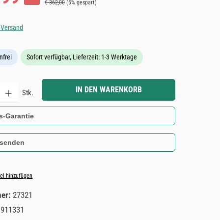
Regulärer Preis:
€ 362,00
(5% gespart)
. Versand
nfrei
Sofort verfügbar, Lieferzeit: 1-3 Werktage
Gib den gewünschten Wert ein oder benutze die Schaltflächen um die Anzahl zu e
IN DEN WARENKORB
Stk.
s-Garantie
 senden
el hinzufügen
mer:
27321
1911331