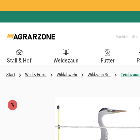
 Hauptinhalt springen
Zur Suche springen
Zur Hauptnavigation springen
Stall & Hof
Weidezaun
Futter
P
Start
Wild & Forst
Wildabwehr
Wildzaun Set
Teichzaun
Bildergalerie überspringen
Rabatt
%