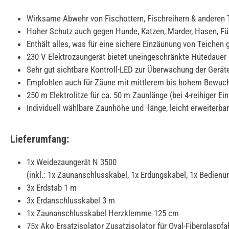
Wirksame Abwehr von Fischottern, Fischreihern & anderen 
Hoher Schutz auch gegen Hunde, Katzen, Marder, Hasen, Fü
Enthält alles, was für eine sichere Einzäunung von Teichen 
230 V Elektrozaungerät bietet uneingeschränkte Hütedauer
Sehr gut sichtbare Kontroll-LED zur Überwachung der Gerät
Empfohlen auch für Zäune mit mittlerem bis hohem Bewuc
250 m Elektrolitze für ca. 50 m Zaunlänge (bei 4-reihiger Ei
Individuell wählbare Zaunhöhe und -länge, leicht erweiterbar
Lieferumfang:
1x Weidezaungerät N 3500
(inkl.: 1x Zaunanschlusskabel, 1x Erdungskabel, 1x Bedienu
3x Erdstab 1 m
3x Erdanschlusskabel 3 m
1x Zaunanschlusskabel Herzklemme 125 cm
75x Ako Ersatzisolator Zusatzisolator für Oval-Fiberglaspfa