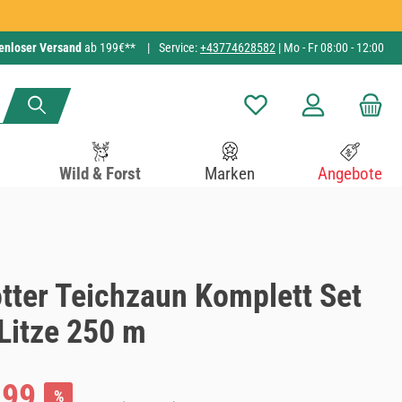
enloser Versand
ab 199€**
|
Service:
+43774628582
| Mo - Fr 08:00 - 12:00
Du hast 0 Produkte auf de
Wild & Forst
Marken
Angebote
tter Teichzaun Komplett Set
Litze 250 m
:
,99
%