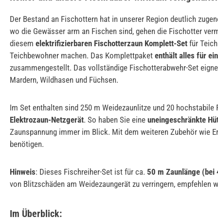
Der Bestand an Fischottern hat in unserer Region deutlich zuge
wo die Gewässer arm an Fischen sind, gehen die Fischotter verm
diesem
elektrifizierbaren Fischotterzaun Komplett-Set
für Teic
Teichbewohner machen. Das Komplettpaket
enthält alles für e
zusammengestellt. Das vollständige Fischotterabwehr-Set eigne
Mardern, Wildhasen und Füchsen.
Im Set enthalten sind 250 m Weidezaunlitze und 20 hochstabile Fi
Elektrozaun-Netzgerät
. So haben Sie eine
uneingeschränkte Hü
Zaunspannung immer im Blick. Mit dem weiteren Zubehör wie Erds
benötigen.
Hinweis
: Dieses Fischreiher-Set ist für ca.
5
0
m Zaunlänge (bei 
von Blitzschäden am Weidezaungerät zu verringern, empfehlen wi
Im Überblick: