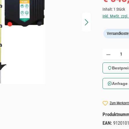
Inhalt:
1 Stück
inkl. MwSt. zzgl
Versandkoste
Produkt Anzahl: 
Bestprei
Anfrage
Zum Merkzett
Produktnum
EAN:
912010