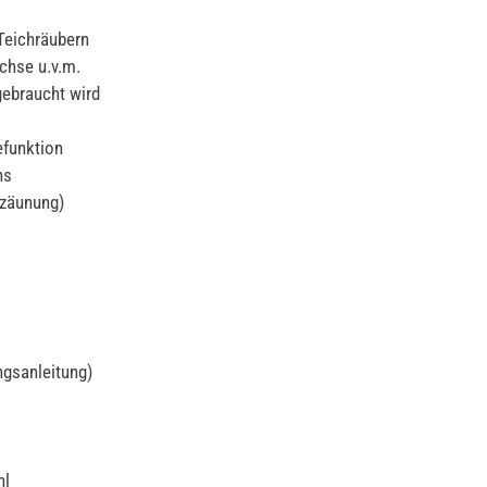
Teichräubern
chse u.v.m.
gebraucht wird
efunktion
hs
nzäunung)
ngsanleitung)
hl