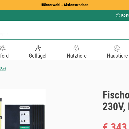
Hühnerwohl - Aktionswochen
📦
Kost
ferd
Geflügel
Nutztiere
Haustiere
 Set
Fischo
230V, 
Verkaufspreis
€ 343