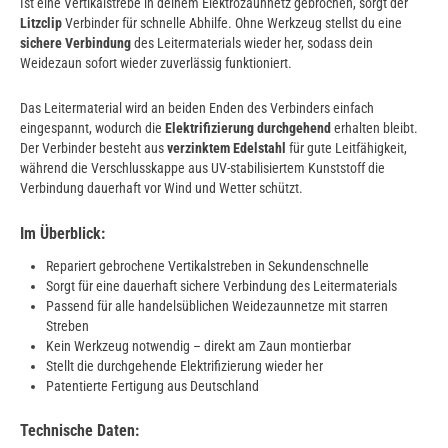
Ist eine Vertikalstrebe in deinem Elektrozaunnetz gebrochen, sorgt der
Litzclip
Verbinder für schnelle Abhilfe. Ohne Werkzeug stellst du eine
sichere Verbindung
des Leitermaterials wieder her, sodass dein
Weidezaun sofort wieder zuverlässig funktioniert.
Das Leitermaterial wird an beiden Enden des Verbinders einfach
eingespannt, wodurch die
Elektrifizierung durchgehend
erhalten bleibt.
Der Verbinder besteht aus
verzinktem Edelstahl
für gute Leitfähigkeit,
während die Verschlusskappe aus UV-stabilisiertem Kunststoff die
Verbindung dauerhaft vor Wind und Wetter schützt.
Im Überblick:
Repariert gebrochene Vertikalstreben in Sekundenschnelle
Sorgt für eine dauerhaft sichere Verbindung des Leitermaterials
Passend für alle handelsüblichen Weidezaunnetze mit starren
Streben
Kein Werkzeug notwendig – direkt am Zaun montierbar
Stellt die durchgehende Elektrifizierung wieder her
Patentierte Fertigung aus Deutschland
Technische Daten: