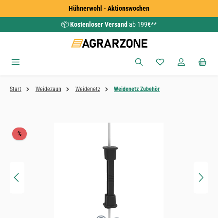
Hühnerwohl - Aktionswochen
Zum Hauptinhalt springen
📦
Kostenloser Versand
ab 199€**
Du hast 0 Produkte
Start
Weidezaun
Weidenetz
Weidenetz Zubehör
Bildergalerie überspringen
Rabatt
%