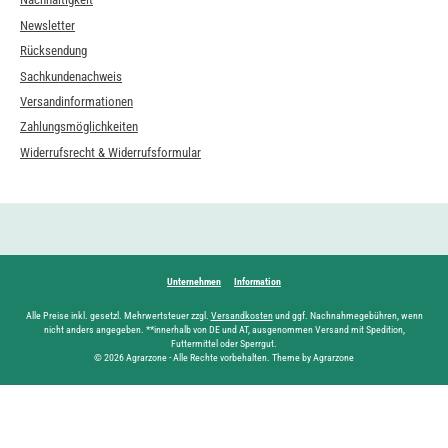
Newsletter
Rücksendung
Sachkundenachweis
Versandinformationen
Zahlungsmöglichkeiten
Widerrufsrecht & Widerrufsformular
Unternehmen
Information
Alle Preise inkl. gesetzl. Mehrwertsteuer zzgl.
Versandkosten
und ggf. Nachnahmegebühren, wenn
nicht anders angegeben. **innerhalb von DE und AT, ausgenommen Versand mit Spedition,
Futtermittel oder Sperrgut.
© 2026 Agrarzone - Alle Rechte vorbehalten. Theme by Agrarzone