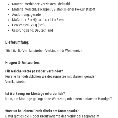
Material Verbinder: verzinktes Edelstahl
Material Verschlusskappe: UV-stabilisierter PA-Kunststoff
Ausführung: gerade
Maße (L x B x H): ca. 14 x 11 x 3 cm
Gewicht: ca. 72 g (Set)
Ursprungsland: Deutschland
Lieferumfang:
10x Litzclip Vertikalstreben-Verbinder für Weidenetze
Fragen & Antworten:
Für welche Netze passt der Verbinder?
Für alle handelsüblichen Weidezaunnetze mit starren, geraden
Vertikalstreben.
Ist Werkzeug zur Montage erforderlich?
Nein, die Montage gelingt ohne Werkzeug mit einem einfachen Handgriff.
Was tun bei einem Bruch direkt am Knotenpunkt?
Dafür gibt es die T- oder Kreuzvariante des Verbinders separat im