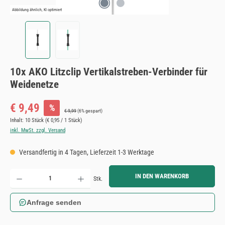
Abbildung ähnlich, KI optimiert
10x AKO Litzclip Vertikalstreben-Verbinder für
Weidenetze
Verkaufspreis:
€ 9,49
%
Regulärer Preis:
€ 9,99
(6% gespart)
Inhalt:
10 Stück
(€ 0,95 / 1 Stück)
inkl. MwSt. zzgl. Versand
Versandfertig in 4 Tagen, Lieferzeit 1-3 Werktage
Produkt Anzahl: Gib den gewünschten Wert ein oder benutze die Schaltflächen um die Anzahl zu erh
IN DEN WARENKORB
Stk.
Anfrage senden